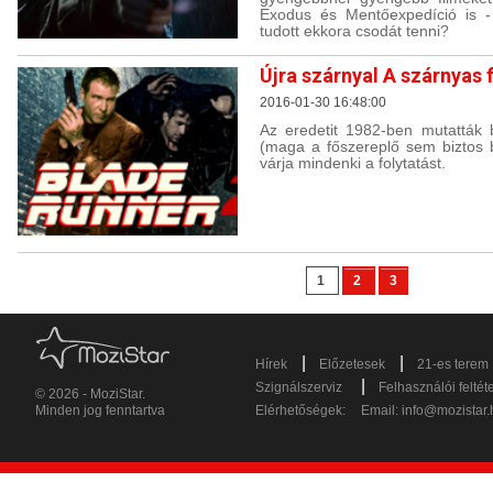
Exodus és Mentőexpedíció is - 
tudott ekkora csodát tenni?
Újra szárnyal A szárnyas 
2016-01-30 16:48:00
Az eredetit 1982-ben mutatták b
(maga a főszereplő sem biztos b
várja mindenki a folytatást.
1
2
3
|
|
Hírek
Előzetesek
21-es terem
|
Szignálszerviz
Felhasználói feltét
© 2026 - MoziStar.
Minden jog fenntartva
Elérhetőségek:
Email:
info@mozistar.