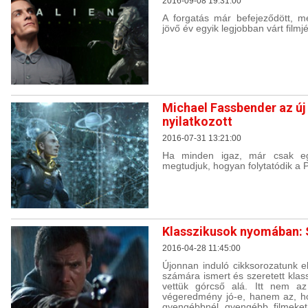
2016-09-08 19:31:00
A forgatás már befejeződött, m
jövő év egyik legjobban várt filmjé
Michael Fassbender az új 
nyilatkozott
2016-07-31 13:21:00
Ha minden igaz, már csak eg
megtudjuk, hogyan folytatódik a 
Klasszikusok nyomában: 
2016-04-28 11:45:00
Újonnan induló cikksorozatunk e
számára ismert és szeretett klas
vettük górcső alá. Itt nem a
végeredmény jó-e, hanem az, h
gyengébbnél gyengébb filmeket 