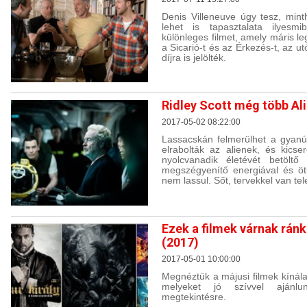
Denis Villeneuve úgy tesz, minth
lehet is tapasztalata ilyesm
különleges filmet, amely máris le
a Sicarió-t és az Érkezés-t, az u
díjra is jelölték.
Ridley Scott még több Ali
2017-05-02 08:22:00
Lassacskán felmerülhet a gyanú
elrabolták az alienek, és kics
nyolcvanadik életévét betölt
megszégyenítő energiával és öt
nem lassul. Sőt, tervekkel van tel
Ezek a filmek várnak rán
(2017)
2017-05-01 10:00:00
Megnéztük a májusi filmek kínálat
melyeket jó szívvel ajánl
megtekintésre.