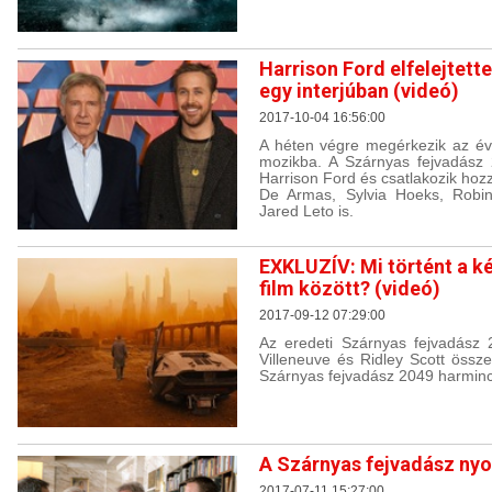
Harrison Ford elfelejtett
egy interjúban (videó)
2017-10-04 16:56:00
A héten végre megérkezik az év 
mozikba. A Szárnyas fejvadász 
Harrison Ford és csatlakozik hoz
De Armas, Sylvia Hoeks, Robin
Jared Leto is.
EXKLUZÍV: Mi történt a k
film között? (videó)
2017-09-12 07:29:00
Az eredeti Szárnyas fejvadász 
Villeneuve és Ridley Scott össze
Szárnyas fejvadász 2049 harminc
A Szárnyas fejvadász ny
2017-07-11 15:27:00