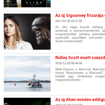
Az új Sigourney frizurája 
2017-01-29 20:27:00
Az óév vége hozott néhány n
azoknak a szerencséseknek, a
megnézhettek néhány jelenetet
nyolcadik utas/Alien sorozatot
Scott-rendezésből.
Ridley Scott miatt csúszi
2016-12-20 08:46:00
Matt Damon a Mars-tól Manchest
össze Manchester a Marssal?
kitalált egy történetet magá
megrendezhetne.
Az új Alien minden eddigi