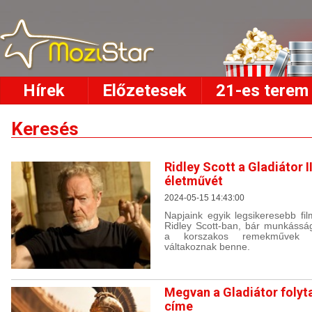
Hírek
Előzetesek
21-es terem
Keresés
Ridley Scott a Gladiátor 
életművét
2024-05-15 14:43:00
Napjaink egyik legsikeresebb fil
Ridley Scott-ban, bár munkássá
a korszakos remekművek fe
váltakoznak benne.
Megvan a Gladiátor folyt
címe