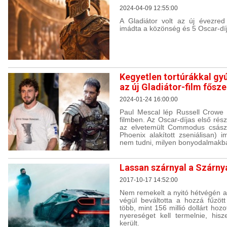
2024-04-09 12:55:00
A Gladiátor volt az új évezred
imádta a közönség és 5 Oscar-díj
Kegyetlen tortúrákkal gy
az új Gladiátor-film fősze
2024-01-24 16:00:00
Paul Mescal lép Russell Crowe 
filmben. Az Oscar-díjas első rés
az elvetemült Commodus császá
Phoenix alakított zseniálisan) i
nem tudni, milyen bonyodalmakba
Lassan szárnyal a Szárny
2017-10-17 14:52:00
Nem remekelt a nyitó hétvégén a
végül beváltotta a hozzá fűzött
több, mint 156 millió dollárt ho
nyereséget kell termelnie, his
került.