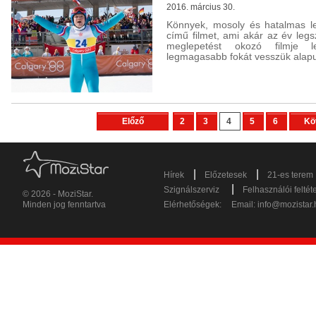
2016. március 30.
Könnyek, mosoly és hatalmas le
című filmet, ami akár az év leg
meglepetést okozó filmje 
legmagasabb fokát vesszük alapu
Előző
2
3
4
5
6
Kö
|
|
Hírek
Előzetesek
21-es terem
|
Szignálszerviz
Felhasználói feltét
© 2026 - MoziStar.
Minden jog fenntartva
Elérhetőségek:
Email:
info@mozistar.