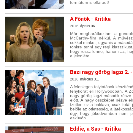
formátum is elfáradt!
A Főnök - Kritika
2016. április 06.
Már megbarátkoztam a gondolat
McCarthy-film nélkül. A művész
sokkol minket, ugyanis a másodál
tönkre tenni egy régi klassziku
hogy rossz lenne, hanem az, hogy
a jelenléte.
Bazi nagy görög lagzi 2. -
2016. március 31.
A felesleges folytatások készít
fénykorát éli Hollywoodban. A Z
nagy görög lagzi második része
előtt. A nagy összképet nézve e
ízetlen ez a baklava, csak totál 
belőle az ötletesség, a játékoss
úgy, hogy jókedvemben nem pr
esküvőn.
Eddie, a Sas - Kritika