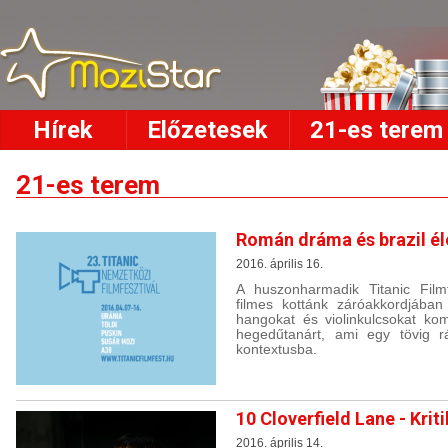
Hírek
Előzetesek
21-es terem
21-es terem
Román dráma és brazil él
2016. április 16.
A huszonharmadik Titanic Film
filmes kottánk záróakkordjába
hangokat és violinkulcsokat ko
hegedűtanárt, ami egy tövig rá
kontextusba.
10 Cloverfield Lane - Krit
2016. április 14.