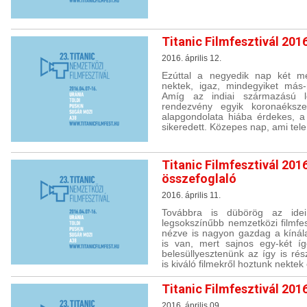
Titanic Filmfesztivál 2016
2016. április 12.
Ezúttal a negyedik nap két me
nektek, igaz, mindegyiket más-
Amíg az indiai származású l
rendezvény egyik koronaéksze
alapgondolata hiába érdekes, a 
sikeredett. Közepes nap, ami tele 
Titanic Filmfesztivál 201
összefoglaló
2016. április 11.
Továbbra is dübörög az ide
legsokszínűbb nemzetközi filmfesz
nézve is nagyon gazdag a kínála
is van, mert sajnos egy-két íg
belesüllyesztenünk az így is rés
is kiváló filmekről hoztunk nektek
Titanic Filmfesztivál 2016
2016. április 09.