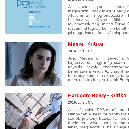
Aki igazán ínyenc filmkedve
magyarázni, hogy miért is nagy
alkalommal megrendezésre k
Filmfesztivál. Olyan külföldi
tekinthetünk meg, mint a Turbo K
részünkről tegnap két film került 
jól megadniuk a fesztivál alaphan
Mama - Kritika
2016. április 07.
Julio Medem új filmjével, a 
legrosszabb, hogy még csak mos
ugyanis tavaly szeptember
bemutatásra került. Az viszont h
bebizonyosodott: ha komoly tart
amerikai túra helyett inkább Eur
Hardcore Henry - Kritika
2016. április 07.
Az első, valódi FPS-es nézettel 
Henry-nek a készítői bizonyára
szerek jótékony hatásaival, me
értelemben véve - annyira elboru
lehet, még akkor is, ha a vége 