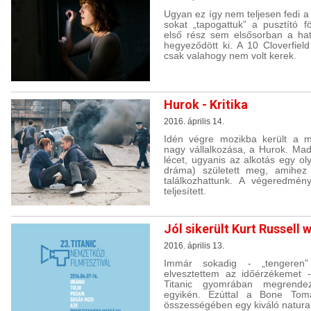
Ugyan ez így nem teljesen fedi a
sokat „tapogattuk” a pusztító fö
első rész sem elsősorban a ha
hegyeződött ki. A 10 Cloverfiel
csak valahogy nem volt kerek.
Hurok - Kritika
2016. április 14.
Idén végre mozikba került a m
nagy vállalkozása, a Hurok. Mad
lécet, ugyanis az alkotás egy ol
dráma) született meg, amihez
találkozhattunk. A végeredmén
teljesített.
Jól sikerült Kurt Russell 
2016. április 13.
Immár sokadig - „tengeren” t
elvesztettem az időérzékemet 
Titanic gyomrában megrendezé
egyikén. Ezúttal a Bone Toma
összességében egy kiváló naturali