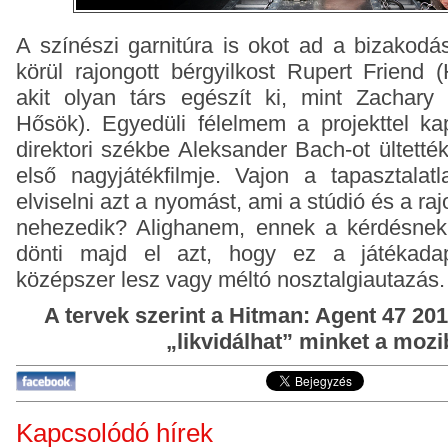
A színészi garnitúra is okot ad a bizakodá
körül rajongott bérgyilkost Rupert Friend (
akit olyan társ egészít ki, mint Zachary 
Hősök). Egyedüli félelmem a projekttel ka
direktori székbe Aleksander Bach-ot ültetté
első nagyjátékfilmje. Vajon a tapasztalat
elviselni azt a nyomást, ami a stúdió és a raj
nehezedik? Alighanem, ennek a kérdésnek
dönti majd el azt, hogy ez a játékadap
középszer lesz vagy méltó nosztalgiautazás.
A tervek szerint a Hitman: Agent 47 201
„likvidálhat” minket a mozi
Kapcsolódó hírek