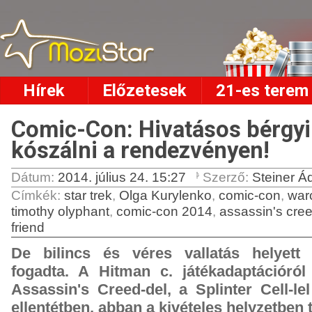
Hírek
Előzetesek
21-es terem
Comic-Con: Hivatásos bérgyil
kószálni a rendezvényen!
Dátum:
2014. július 24. 15:27
Szerző:
Steiner 
Címkék
:
star trek
,
Olga Kurylenko
,
comic-con
,
warc
timothy olyphant
,
comic-con 2014
,
assassin's cre
friend
De bilincs és véres vallatás helyett 
fogadta. A Hitman c. játékadaptációró
Assassin's Creed-del, a Splinter Cell-lel
ellentétben, abban a kivételes helyzetben 