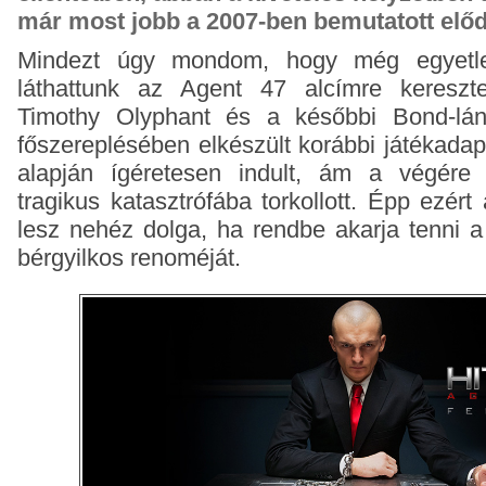
már most jobb a 2007-ben bemutatott előd
Mindezt úgy mondom, hogy még egyetl
láthattunk az Agent 47 alcímre kereszte
Timothy Olyphant és a későbbi Bond-lán
főszereplésében elkészült korábbi játékadap
alapján ígéretesen indult, ám a végére 
tragikus katasztrófába torkollott. Épp ezér
lesz nehéz dolga, ha rendbe akarja tenni a
bérgyilkos renoméját.