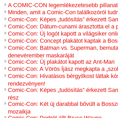
A COMIC-CON legemlékezetesebb pillanat
Minden, amit a Comic-Con találkozóról tudn
Comic-Con: Képes „tudósítás” érkezett San
Comic-Con: Dátum-cunami árasztotta el a p
Comic-Con: Új logót kapott a világsiker onl
Comic-Con: Concept plakátot kaptak a Bos
Comic-Con: Batman vs. Superman, bemuta
denevérember maskaráját
Comic-Con: Új plakátot kapott az Ant-Man
Comic-Con: A Vörös Íjász megkapta a „szol
Comic-Con: Hivatásos bérgyilkost láttak kó
rendezvényen!
Comic-Con: Képes „tudósítás” érkezett San 
rész
Comic-Con: Két új darabbal bővült a Bossz
mozaikja
Comic-Con: Portrét állt Bruce Wayne