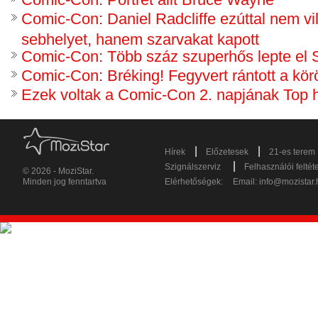
Comic-Con: Daniel Radcliffe ezúttal nem vi
sebhelyet, hanem szarvakat kapott
Comic-Con: Több száz szuperhős lepte el S
Comic-Con: Bréking! Fegyvert rántott a körö
Ezek voltak a Comic-Con 2. napjának Top h
|
|
Hírek
Előzetesek
21-es terem
|
Szignálszerviz
Felhasználói feltét
© 2026 - MoziStar.
Minden jog fenntartva
Elérhetőségek:
Email:
info@mozistar.