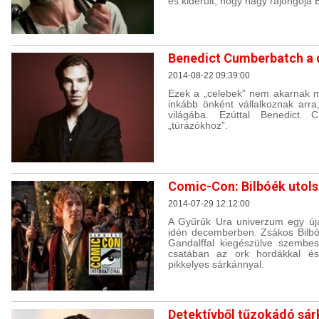
és kiderült, hogy nagy rajongój
Benedict Cumberbatch a
2014-08-22 09:39:00
Ezek a „celebek” nem akarnak m
inkább önként vállalkoznak arr
világába. Ezúttal Benedict C
„túrázókhoz”.
Comic-Con: Bilbóék utols
2014-07-29 12:12:00
A Gyűrűk Ura univerzum egy úja
idén decemberben. Zsákos Bilbó 
Gandalffal kiegészülve szembes
csatában az ork hordákkal é
pikkelyes sárkánnyal.
Detektívből tűzokádó sár