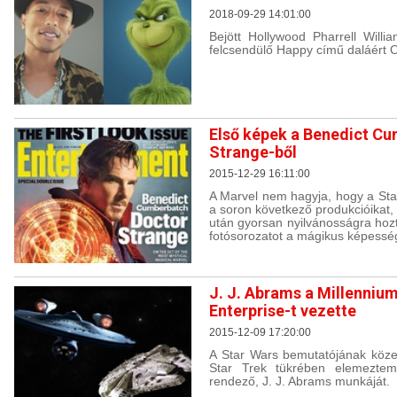
2018-09-29 14:01:00
Bejött Hollywood Pharrell Will
felcsendülő Happy című daláért Os
Első képek a Benedict Cu
Strange-ből
2015-12-29 16:11:00
A Marvel nem hagyja, hogy a Sta
a soron következő produkcióikat, 
után gyorsan nyilvánosságra hozt
fotósorozatot a mágikus képesség
J. J. Abrams a Millennium
Enterprise-t vezette
2015-12-09 17:20:00
A Star Wars bemutatójának közele
Star Trek tükrében elemeztem 
rendező, J. J. Abrams munkáját.