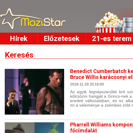
Hírek
Előzetesek
21-es terem
Keresés
Benedict Cumberbatch k
Bruce Willis karácsonyi el
2018-11-29 20:16:00
Az egyik legnépszerűbb brit sz
kölcsözni hangját a Grincs-nek a
eredeti változatában, és ez alk
mi a véleménye a zsémbes zöld m
Pharrell Williams kompon
főcímdalát