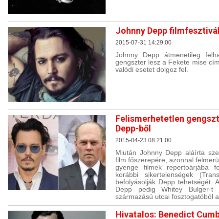
Johnny Depp filmfesztivá
2015-07-31 14:29:00
Johnny Depp átmenetileg felha
gengszter lesz a Fekete mise cí
valódi esetet dolgoz fel.
Felismerhetetlen gengszt
Depp-ből
2015-04-23 08:21:00
Miután Johnny Depp aláírta sz
film főszerepére, azonnal felmerü
gyenge filmek repertoárjába f
korábbi sikertelenségek (Tra
befolyásolják Depp tehetségét. A
Depp pedig Whitey Bulger-t f
származású utcai fosztogatóból a 
Hivatalos: Benedict Cumb