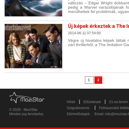
változás – Edgar Wright dobbant
pedig a Marvel varázslójának f
merülhettek fel problémák, ugyanis
Új képek érkeztek a The 
2014-06-11 07:54:00
Végre új hivatalos képek láttak 
várt thrillerből, a The Imitation G
1
2
|
|
Hírek
Előzetesek
21-es terem
|
Szignálszerviz
Felhasználói feltét
© 2026 - MoziStar.
Minden jog fenntartva
Elérhetőségek:
Email:
info@mozistar.