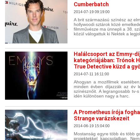
Cumberbatch
2014-07-19 09:19:00
A brit származású színész az el
hollywoodi sztárok közé emelkede
filmművésze ma ünnepli a 38. szü
közül válogattuk ki Nektek a legj
Halálcsoport az Emmy-dí
kategóriájában: Trónok H
True Detective küzd a gy
2014-07-11 16:11:00
Ahogyan a mozifilmek esetében, 
minden évben díjazzák az év leg
színésznőit. A legrangosabb tv-s
idén különösen nagy a harc.
A Prometheus írója fogha
Strange varázskezeit
2014-06-19 15:04:00
Mostanság egyre több és több gon
projektekkel kapcsolatban. Ne