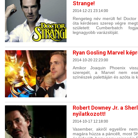
Strange!
2014-12-21 23:14:00
Rengeteg név merült fel Doctor
óta kérdéses szerep végre megta
született: Cumberbatch fo
legnagyobb varázslóját.
Ryan Gosling Marvel kép
2014-10-20 22:23:00
Amikor Joaquin Phoenix vissz
szerepét, a Marvel nem eset
színészek palettáján és azóta is k
Robert Downey Jr. a Sher
nyilatkozott!
2014-10-17 12:18:00
Vasember, akiről egyelőre nem
magára húzza a páncélt, most She