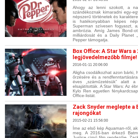
Ahogy az lenni szokott, a n
szándékoznak kimaradni egy-eg
népszerű történetek és karaktere
is hatékonyabban képes néps
Superman szívesen fogyaszt, a
ambrózia. Amíg James Bond-ot
milliárdosát és a Daily Planet 
Pepper támogatja.
Box Office: A Star Wars a
legjövedelmezőbb filmje!
2016-01-11 20:06:00
Aligha csodálkozhat azon bárki,
őrzésére és a rendfenntartásár
éves „száműzetésük” alatt a 
elsajátították. A Star Wars: Az ébr
Kylo Ren egyetlen fénykardcsap
Office-listát.
Zack Snyder meglepte a 
rajongókat
2015-02-21 15:56:00
Íme az első kép Aquaman-ről, ak
meg. A 2016-ban érkező Batm
Justice című film rendezője, Zac