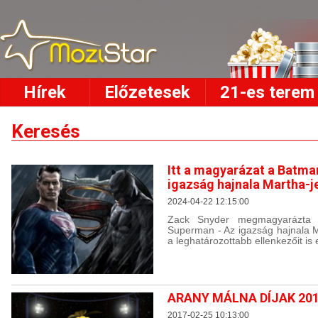
Hírek
Előzetesek
21-es terem
Keresés
Itt a magyarázat a Batma
igazság hajnala Martha-j
2024-04-22 12:15:00
Zack Snyder megmagyarázta
Superman - Az igazság hajnala M
a leghatározottabb ellenkezőit is e
ARANY MÁLNA DÍJAK 20
2017-02-25 10:13:00