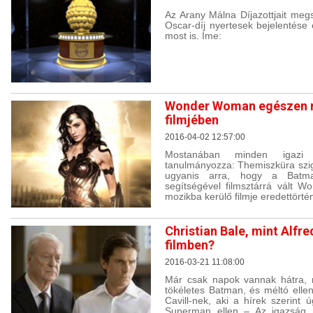
Az Arany Málna Díjazottjait me
Oscar-díj nyertesek bejelentése el
most is. Íme:
Wonder Woman egészen m
filmjében
2016-04-02 12:57:00
Mostanában minden igazi 
tanulmányozza: Themiszküra szige
ugyanis arra, hogy a Batm
segítségével filmsztárrá vált 
mozikba kerülő filmje eredettörtén
Christian Bale, mint Alfr
filmben?
2016-03-21 11:08:00
Már csak napok vannak hátra, m
tökéletes Batman, és méltó elle
Cavill-nek, aki a hírek szerint
Superman ellen – Az igazság h