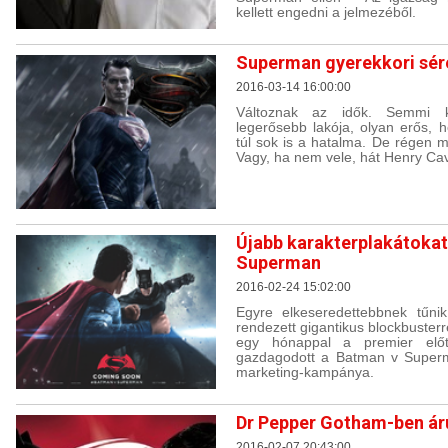
kellett engedni a jelmezéből.
Superman gyerekkori sér
2016-03-14 16:00:00
Változnak az idők. Semmi 
legerősebb lakója, olyan erős, 
túl sok is a hatalma. De régen 
Vagy, ha nem vele, hát Henry Cavil
Újabb karakterplakátokat
Superman
2016-02-24 15:02:00
Egyre elkeseredettebbnek tűni
rendezett gigantikus blockbuster
egy hónappal a premier előtt
gazdagodott a Batman v Superman
marketing-kampánya.
Dr Pepper Gotham-ben áru
2016-02-07 20:43:00