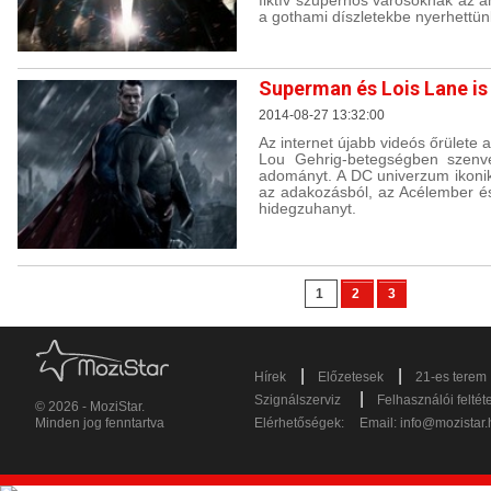
fiktív szuperhős városoknak az am
a gothami díszletekbe nyerhettünk
Superman és Lois Lane is 
2014-08-27 13:32:00
Az internet újabb videós őrülete 
Lou Gehrig-betegségben szenv
adományt. A DC univerzum ikoni
az adakozásból, az Acélember és
hidegzuhanyt.
1
2
3
|
|
Hírek
Előzetesek
21-es terem
|
Szignálszerviz
Felhasználói feltét
© 2026 - MoziStar.
Minden jog fenntartva
Elérhetőségek:
Email:
info@mozistar.