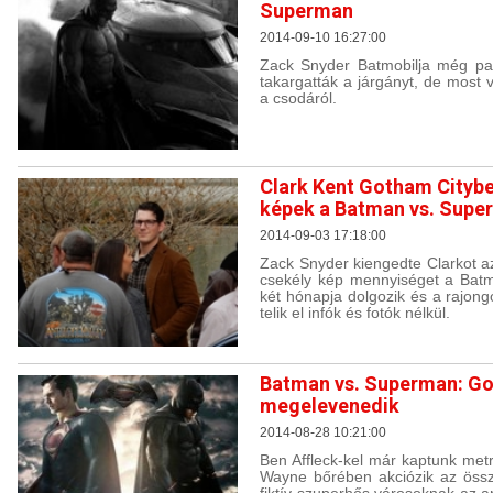
Superman
2014-09-10 16:27:00
Zack Snyder Batmobilja még pa
takargatták a járgányt, de most 
a csodáról.
Clark Kent Gotham Citybe
képek a Batman vs. Supe
2014-09-03 17:18:00
Zack Snyder kiengedte Clarkot az
csekély kép mennyiséget a Batm
két hónapja dolgozik és a rajo
telik el infók és fotók nélkül.
Batman vs. Superman: Go
megelevenedik
2014-08-28 10:21:00
Ben Affleck-kel már kaptunk metr
Wayne bőrében akciózik az összeo