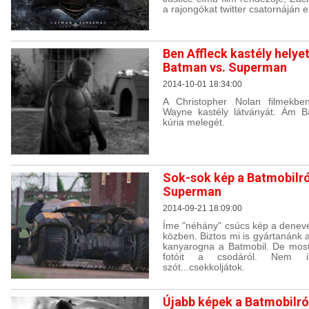
a rajongókat twitter csatornáján e
Ben Affleck kastély helyet
Batman vs. Superman
2014-10-01 18:34:00
A Christopher Nolan filmekb
Wayne kastély látványát. Ám B
kúria melegét.
Sok-sok kép a Batmobilró
Superman
2014-09-21 18:09:00
Íme "néhány" csúcs kép a denevé
közben. Biztos mi is gyártanánk 
kanyarogna a Batmobil. De most
fotóit a csodáról. Nem 
szót...csekkoljátok.
Újabb képek a Batmobilró