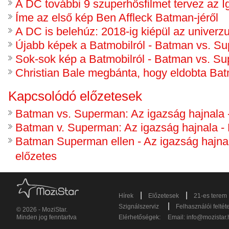
A DC további 9 szuperhősfilmet tervez az I
Íme az első kép Ben Affleck Batman-jéről
A DC is belehúz: 2018-ig kiépül az univer
Újabb képek a Batmobilról - Batman vs. S
Sok-sok kép a Batmobilról - Batman vs. S
Christian Bale megbánta, hogy eldobta Ba
Kapcsolódó előzetesek
Batman vs. Superman: Az igazság hajnala -
Batman v. Superman: Az igazság hajnala - 
Batman Superman ellen - Az igazság hajna
előzetes
|
|
Hírek
Előzetesek
21-es terem
|
Szignálszerviz
Felhasználói feltét
© 2026 - MoziStar.
Minden jog fenntartva
Elérhetőségek:
Email:
info@mozistar.