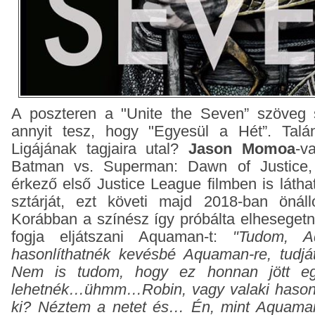
A poszteren a "Unite the Seven” szöveg 
annyit tesz, hogy "Egyesül a Hét”. Talá
Ligájának tagjaira utal?
Jason Momoa
-v
Batman vs. Superman: Dawn of Justice
érkező első Justice League filmben is látha
sztárját, ezt követi majd 2018-ban önál
Korábban a színész így próbálta elhesegetni
fogja eljátszani Aquaman-t:
"Tudom, 
hasonlíthatnék kevésbé Aquaman-re, tudj
Nem is tudom, hogy ez honnan jött egy
lehetnék…ühmm…Robin, vagy valaki hasonló
ki? Néztem a netet és… Én, mint Aquaman