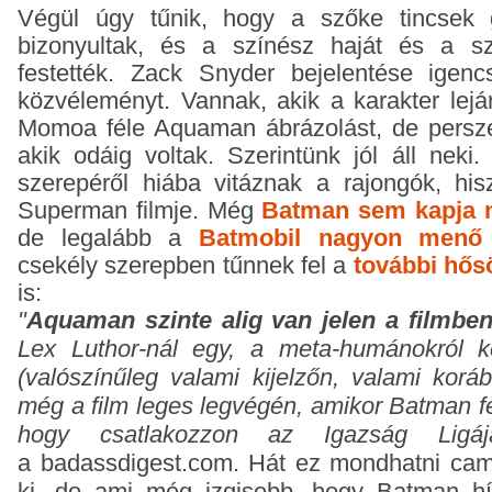
Végül úgy tűnik, hogy a szőke tincsek 
bizonyultak, és a színész haját és a sz
festették.
Zack Snyder bejelentése igenc
közvéleményt. Vannak, akik a karakter lejár
Momoa féle Aquaman ábrázolást, de persze 
akik odáig voltak. Szerintünk jól áll neki. 
szerepéről hiába vitáznak a rajongók, h
Superman filmje. Még
Batman sem kapja 
de legalább a
Batmobil nagyon menő 
csekély szerepben tűnnek fel a
további hős
is:
"
Aquaman szinte alig van jelen a filmb
Lex Luthor-nál egy, a meta-humánokról k
(valószínűleg valami kijelzőn, valami koráb
még a film leges legvégén, amikor Batman fe
hogy csatlakozzon az Igazság Ligájá
a
badassdigest.com.
Hát ez mondhatni came
ki, de ami még izgisebb, hogy Batman h