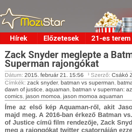
Hírek
Előzetesek
21-es terem
Zack Snyder meglepte a Batm
Superman rajongókat
Dátum:
2015. február 21. 15:56
Szerző:
Csákó Z
Címkék
:
zack snyder
,
batman vs superman
,
batma
dawn of justice
,
aquaman
,
batman v superman: az
comics
,
jason momoa
,
jason momoa aquaman
Íme az első kép Aquaman-ről, akit Jas
majd meg. A 2016-ban érkező Batman v
of Justice című film rendezője, Zack Snyd
meg a rajongókat twitter csatornáján ezze