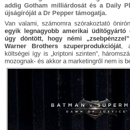
addig Gotham milliárdosát és a Daily Pl
újságíróját a Dr Pepper támogatja.
Van valami, számomra szórakoztató öniró
egyik legnagyobb amerikai üdítőgyártó
úgy döntött, hogy némi „zsebpénzzel
Warner Brothers szuperprodukcióját
, 
költségei így is „kriptoni szinten”, háromszá
mozognak- és akkor a marketingről nem is b