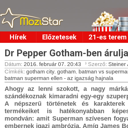
Hírek
Előzetesek
21-es terem
Dr Pepper Gotham-ben árulja 
Dátum:
2016. február 07. 20:43
Szerző:
Steiner
Címkék
:
gotham city
,
gotham
,
batman vs superman
batman superman ellen - az igazság hajnala
Ahogy az lenni szokott, a nagy márká
szándékoznak kimaradni egy-egy szuper
A népszerű történetek és karakterek 
termékeiket is hatékonyabban képes
mondván: amit Superman szívesen fogya
embernek igazi ambrózia. Amíg James Bo