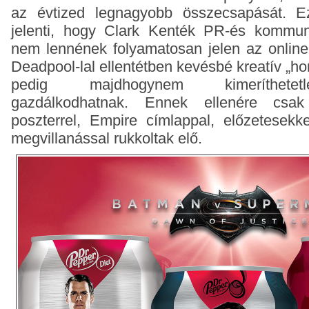
az évtized legnagyobb összecsapását. 
jelenti, hogy Clark Kenték PR-és kommun
nem lennének folyamatosan jelen az online 
Deadpool-lal ellentétben kevésbé kreatív „h
pedig majdhogynem kimeríthetetl
gazdálkodhatnak. Ennek ellenére csa
poszterrel, Empire címlappal, előzetesekk
megvillanással rukkoltak elő.