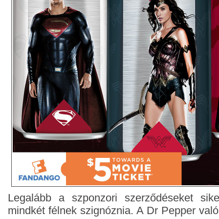
Legalább a szponzori szerződéseket sike
mindkét félnek szignóznia. A Dr Pepper va