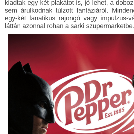
kiadtak egy-két plakátot is, jó lehet, a dobo
sem árulkodnak túlzott fantáziáról. Minden
egy-két fanatikus rajongó vagy impulzus-v
láttán azonnal rohan a sarki szupermarketbe