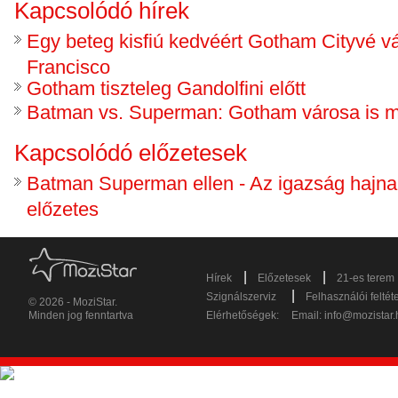
Kapcsolódó hírek
Egy beteg kisfiú kedvéért Gotham Cityvé vá
Francisco
Gotham tiszteleg Gandolfini előtt
Batman vs. Superman: Gotham városa is 
Kapcsolódó előzetesek
Batman Superman ellen - Az igazság hajna
előzetes
|
|
Hírek
Előzetesek
21-es terem
|
Szignálszerviz
Felhasználói feltét
© 2026 - MoziStar.
Minden jog fenntartva
Elérhetőségek:
Email:
info@mozistar.