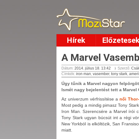
Hírek
Előzetese
A Marvel Vasembe
Dátum:
2014. július 18. 13:42
Szerző:
Csák
Címkék
:
iron man
,
vasember
,
tony stark
,
ameri
Úgy tűnik a Marvel nagyon felpörgött
Ismét nagy bejelentést tett a Marvel
Az univerzum vérfrissítése a
női Thor-
Most pedig a mindig pimasz Tony Stark-
Iron Man. Szerencsére a Marvel írói c
Tony Stark ugyan búcsút int a régi vö
New Yorkból is
elköltözik,
San Fransisc
miatt.