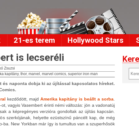
k
21-es terem
Hollywood Stars
rt is lecseréli
Ker
ó Zsuzsi
ka kapitány
,
thor
,
marvel
,
marvel comics
,
superior iron man
 és naponta dobja ki az újítással kapcsolatos híreket.
 Comics.
ral
kezdődött, majd
Amerika kapitány is beállt a sorba
.
ot, vagyis Vasembert érinti némi változás: jön a vadonatúj
sak a képregényes verzióra gondoltak az újítás kapcsán.
rös szerkójának, helyette ezüstszínű páncélt kap, de még
o-ba. New Yorkban már így is tumultus van a szuperhősök