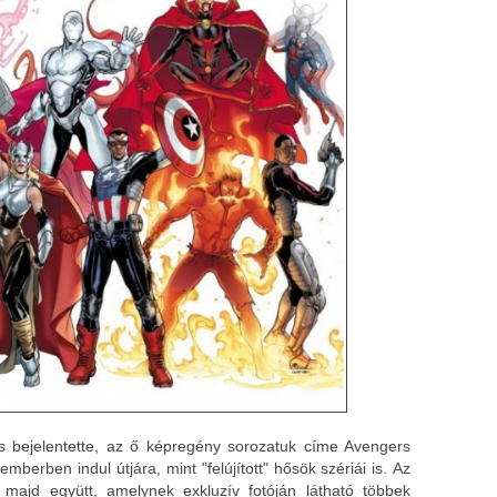
is bejelentette, az ő képregény sorozatuk címe Avengers
erben indul útjára, mint "felújított" hősök szériái is. Az
majd együtt, amelynek exkluzív fotóján látható többek