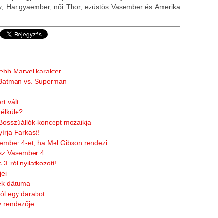
ány, Hangyaember, női Thor, ezüstös Vasember és Amerika
tebb Marvel karakter
a Batman vs. Superman
rt vált
nélküle?
 Bosszúállók-koncept mozaikja
írja Farkast!
ember 4-et, ha Mel Gibson rendezi
esz Vasember 4.
3-ról nyilatkozott!
jei
ek dátuma
ól egy darabot
y rendezője