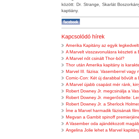
között: Dr. Strange, Skarlát Boszork
kaptiány.
Kapcsolódó hírek
Amerika Kapitány az egyik legkedvel
A Marvelt visszavonulásra készteti 
A Marvel nőt csinált Thor-ból?
Thor után Amerika kapitány is karakte
Marvel III. fázisa: Vasemberrel vagy 
Comic-Con: Két új darabbal bővült a
A Marvel újabb csapást mér ránk, kiny
Robert Downey Jr. megcsinálja a Vas
Robert Downey Jr. megerősítette: L
Robert Downey Jr. a Sherlock Holmes 
Íme a Marvel harmadik fázisának film
Megvan a Gambit spinoff premierjén
A Vasember oda ajándékozott magáb
Angelina Jolie lehet a Marvel kapitán