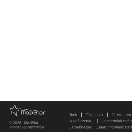
|
|
Hírek
Előzetesek
21-es terem
|
Szignálszerviz
Felhasználói feltét
© 2026 - MoziStar.
Minden jog fenntartva
Elérhetőségek:
Email:
info@mozistar.