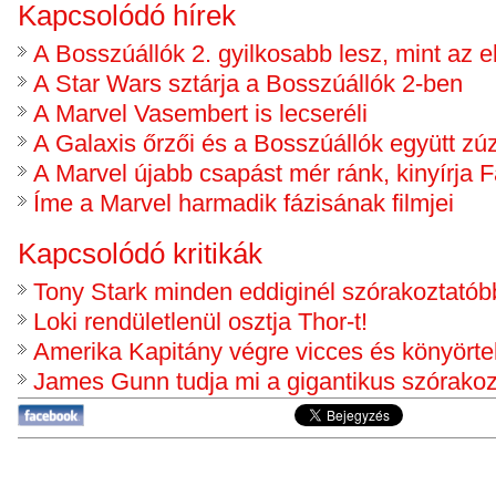
Kapcsolódó hírek
A Bosszúállók 2. gyilkosabb lesz, mint az e
A Star Wars sztárja a Bosszúállók 2-ben
A Marvel Vasembert is lecseréli
A Galaxis őrzői és a Bosszúállók együtt z
A Marvel újabb csapást mér ránk, kinyírja F
Íme a Marvel harmadik fázisának filmjei
Kapcsolódó kritikák
Tony Stark minden eddiginél szórakoztatób
Loki rendületlenül osztja Thor-t!
Amerika Kapitány végre vicces és könyörte
James Gunn tudja mi a gigantikus szórako