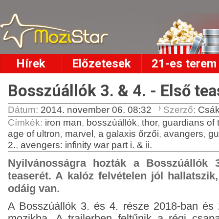
Hírek
Előzetesek
21-es terem
Bosszúállók 3. & 4. - Első tea
Dátum:
2014. november 06. 08:32
Szerző:
Csák
Címkék
:
iron man
,
bosszúállók
,
thor
,
guardians of 
age of ultron
,
marvel
,
a galaxis őrzői
,
avangers
,
gu
2.
,
avengers: infinity war part i. & ii.
Nyilvánosságra hozták a Bosszúállók 
teaserét. A kalóz felvételen jól hallatsz
odáig van.
A Bosszúállók 3. és 4. része 2018-ban és 
mozikba. A trailerben feltűnik a régi csapa