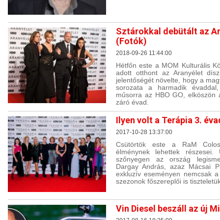
Sztárokkal debütált az Ar
(Fotók)
2018-09-26 11:44:00
Hétfőn este a MOM Kulturális K
adott otthont az Aranyélet dí
jelentőségét növelte, hogy a ma
sorozata a harmadik évaddal,
műsorra az HBO GO, elköszön a 
záró évad.
Ilyen volt a Terápia 3. é
2017-10-28 13:37:00
Csütörtök este a RaM Colos
élménynek lehettek részesei. 
szőnyegen az ország legismer
Dargay András, azaz Mácsai Pá
exkluzív eseményen nemcsak a 
szezonok főszereplői is tiszteletük
Vin Diesel beszáll az új M