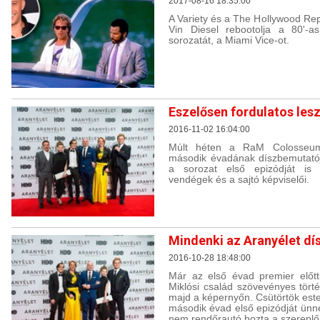
2017-08-16 18:35:00
A Variety és a The Hollywood Rep
Vin Diesel rebootolja a 80'-a
sorozatát, a Miami Vice-ot.
Eszelősen fordulatos lesz
2016-11-02 16:04:00
Múlt héten a RaM Colosseumb
második évadának díszbemutatój
a sorozat első epizódját is
vendégek és a sajtó képviselői.
Mindenki az Aranyélet dí
2016-10-28 18:48:00
Már az első évad premier előtt
Miklósi család szövevényes tört
majd a képernyőn. Csütörtök es
második évad első epizódját ünn
nem rendőrautó hozta a szereplő