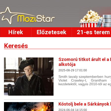
Hírek
Előzetesek
21-es terem
Keresés
Szomorú titkot árult el 
alkotója
2025-08-29 17:01:00
Smith tavaly szeptemberben huny
Violet Crawley-t, Grantham g
kezdetektől, vagyis 2010-től az eg
Kóstolj bele a Sárkányok 
2024-06-04 14:15:00