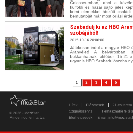
Colosseumban, ahol a közélet
külföldi és hazai sajtó jeles kép
krimi elemekkel átszőtt család
bemutatóját már most óriási érdek
Szabadulj ki az HBO Aran
szobájából!
2015-10-16 20:06:00
Játékosan indul a magyar HBO új
Aranyélet! A belvárosban j
bukkanhatnak október 15-21-e
ugyanis HBO Szabadulószoba nyí
1
2
3
4
5
|
|
Hírek
Előzetesek
21-es terem
|
Szignálszerviz
Felhasználói feltét
© 2026 - MoziStar.
Minden jog fenntartva
Elérhetőségek:
Email:
info@mozistar.