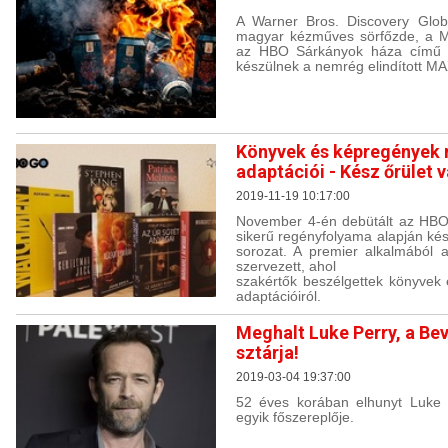
A Warner Bros. Discovery Glo
magyar kézműves sörfőzde, a M
az HBO Sárkányok háza című sor
készülnek a nemrég elindított M
Könyvek és képregények
adaptációi - Kész őrület 
2019-11-19 10:17:00
November 4-én debütált az HBO
sikerű regényfolyama alapján kés
sorozat. A premier alkalmából a
szervezett, ahol
szakértők beszélgettek könyve
adaptációiról.
Meghalt Luke Perry, a Bev
sztárja!
2019-03-04 19:37:00
52 éves korában elhunyt Luke P
egyik főszereplője.