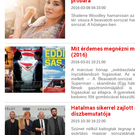
próbára
2016-03-08 04:33:00
Shailene Woodley hamarosan az e
tér vissza A beavatott-sorozat h
sorozat: A hűséges-ben.
Mit érdemes megnézni m
(2016)
2016-03-01 10:21:00
A márciusi hónap „svédasztala
ínycsiklandozó fogásokat. Az a
mellett – A Beavatott-soroza
Superman -, skandináv (Egy hábo
filmek gasztronómiájából is
fogásokat az étlapra. A gyerek
kedvenc főtt gombócával készült
Hatalmas sikerrel zajlott
díszbemutatója
2015-10-30 16:22:00
Szünet nélkül kattogtak tegnap 
gyártású magyar sorozatán