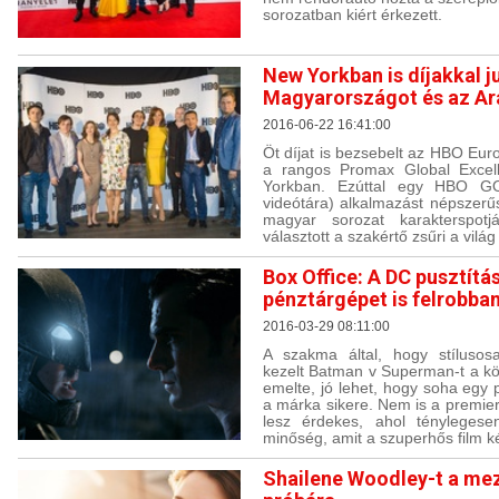
sorozatban kiért érkezett.
New Yorkban is díjakkal 
Magyarországot és az Ar
2016-06-22 16:41:00
Öt díjat is bezsebelt az HBO Eur
a rangos Promax Global Excel
Yorkban. Ezúttal egy HBO GO
videótára) alkalmazást népszerűs
magyar sorozat karakterspotj
választott a szakértő zsűri a világ
Box Office: A DC pusztítá
pénztárgépet is felrobba
2016-03-29 08:11:00
A szakma által, hogy stílusos
kezelt Batman v Superman-t a k
emelte, jó lehet, hogy soha egy 
a márka sikere. Nem is a premier
lesz érdekes, ahol ténylegese
minőség, amit a szuperhős film ké
Shailene Woodley-t a me