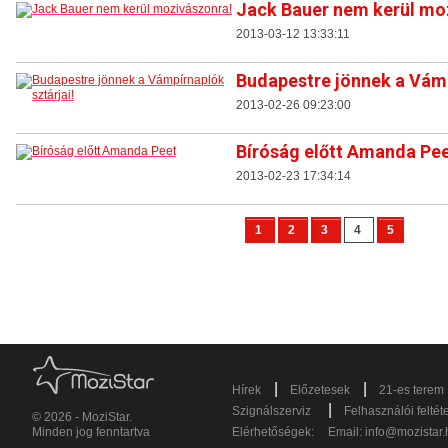
Jack Bauer nem kerül mo
2013-03-12 13:33:11
Budapestre jönnek a Vámp
2013-02-26 09:23:00
Bíróság előtt Amanda Pe
2013-02-23 17:34:14
1
2
3
4
5
|
|
Hírek
Előzetesek
21-es terem
|
Szignálszerviz
Felhasználói feltét
© 2026 - MoziStar.
Minden jog fenntartva
Elérhetőségek:
Email:
info@mozistar.