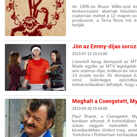
Az 1995-ös Bruce Willis-szel és 
tévésorozatot akarnak készíte
csatornán mehet a 12 majom soro
producerei, a Terra Nova írói é
tartják.
Jön az Emmy-díjas soroz
2013-07-12 10:13:00
Lúzerből farag álompasit az MT
Made egyike az MTV legrégebb ót
ami számos díjat, kritikusi és néz
13 évada során. Az álompasi (
című különleges epizódba
tolmácsolásában láthatjuk, hogy v
Meghalt a Csengetett, My
2013-05-30 15:43:00
Paul Shane, a Csengetett, My
korában elhunyt. A komédiában A
sokan nagyon kedvelték. 
következtében történt meg, amely
Yorkshire-i Rotherham kórházában