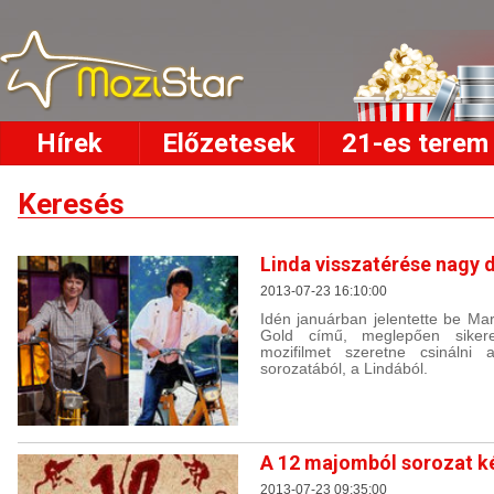
Hírek
Előzetesek
21-es terem
Keresés
Linda visszatérése nagy 
2013-07-23 16:10:00
Idén januárban jelentette be Ma
Gold című, meglepően sikere
mozifilmet szeretne csinálni 
sorozatából, a Lindából.
A 12 majomból sorozat k
2013-07-23 09:35:00