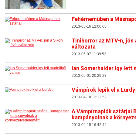
Fehérneműben a Másnapo
2013-05-16 12:00:05
Tinihorror az MTV-n, jön 
változata
2013-05-07 11:39:52
Ian Somerhalder így lett
2013-05-01 20:29:23
Vámpírok lepik el a Lurdy
2013-04-18 12:12:52
A Vámpírnaplók sztárjai
kampányolnak a környez
2013-04-15 16:42:44