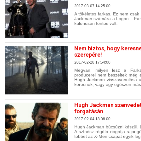
2017-03-07 14:25:00
A tökéletes farkas. Ez nem csak
Jackman számára a Logan – Far
különösen fontos volt.
Nem biztos, hogy keresne
szerepére!
2017-02-28 17:54:00
Megvan, milyen lesz a Farka
producerei nem beszéltek még a
Hugh Jackman visszavonulása ut
keresnek, vagy egy egészen más 
Hugh Jackman szenvedett
forgatásán
2017-02-04 18:08:00
Hugh Jackman búcsúzni készül. Le
A színész régóta riogatja rajong
többet az X-Men csapat egyik le