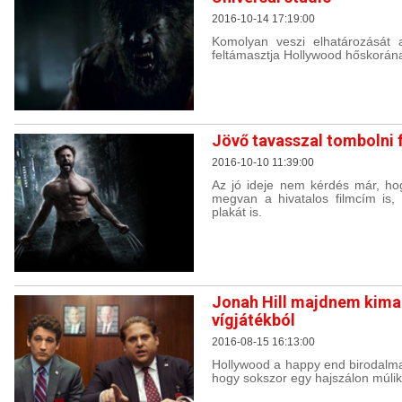
2016-10-14 17:19:00
Komolyan veszi elhatározását a
feltámasztja Hollywood hőskorána
Jövő tavasszal tombolni 
2016-10-10 11:39:00
Az jó ideje nem kérdés már, ho
megvan a hivatalos filmcím is,
plakát is.
Jonah Hill majdnem kimar
vígjátékból
2016-08-15 16:13:00
Hollywood a happy end birodalma.
hogy sokszor egy hajszálon múlik