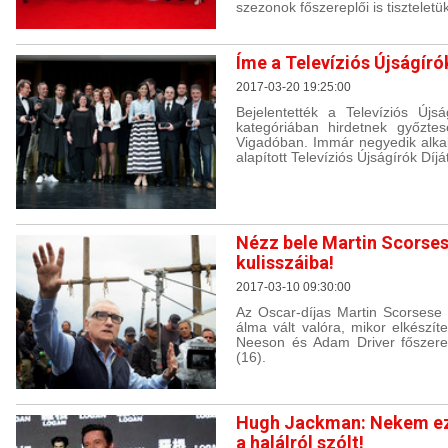
szezonok főszereplői is tiszteletük
Íme a Televíziós Újságírók
2017-03-20 19:25:00
Bejelentették a Televíziós Újság
kategóriában hirdetnek győzte
Vigadóban. Immár negyedik alka
alapított Televíziós Újságírók Díjá
Nézz bele Martin Scorses
kulisszáiba!
2017-03-10 09:30:00
Az Oscar-díjas Martin Scorsese 
álma vált valóra, mikor elkészít
Neeson és Adam Driver főszere
(16).
Hugh Jackman: Nekem ez 
a halálról szólt!