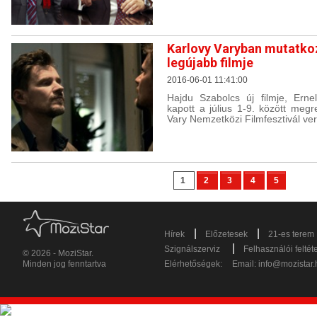
Karlovy Varyban mutatko
legújabb filmje
2016-06-01 11:41:00
Hajdu Szabolcs új filmje, Erne
kapott a július 1-9. között meg
Vary Nemzetközi Filmfesztivál v
1
2
3
4
5
|
|
Hírek
Előzetesek
21-es terem
|
Szignálszerviz
Felhasználói feltét
© 2026 - MoziStar.
Minden jog fenntartva
Elérhetőségek:
Email:
info@mozistar.