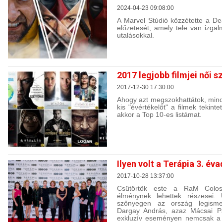
2024-04-23 09:08:00
A Marvel Stúdió közzétette a 
előzetesét, amely tele van izga
utalásokkal.
2017 legjobb filmjei női 
2017-12-30 17:30:00
Ahogy azt megszokhattátok, mind
kis "évértékelőt" a filmek tekint
akkor a Top 10-es listámat.
Ilyen volt a Terápia 3. é
2017-10-28 13:37:00
Csütörtök este a RaM Colos
élménynek lehettek részesei. 
szőnyegen az ország legismer
Dargay András, azaz Mácsai Pá
exkluzív eseményen nemcsak a 