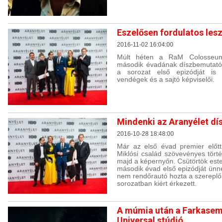
Eszelősen fordulatos lesz
2016-11-02 16:04:00
Múlt héten a RaM Colosseumb
második évadának díszbemutatój
a sorozat első epizódját is
vendégek és a sajtó képviselői.
Mindenki az Aranyélet dí
2016-10-28 18:48:00
Már az első évad premier előtt
Miklósi család szövevényes tört
majd a képernyőn. Csütörtök es
második évad első epizódját ünn
nem rendőrautó hozta a szereplő
sorozatban kiért érkezett.
A múmia után a Farkasemb
Universal stúdió