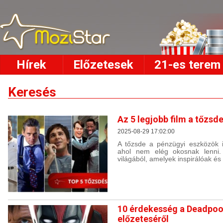
Hírek
Előzetesek
21-es terem
Keresés
Az 5 legjobb film a tőzsde
2025-08-29 17:02:00
A tőzsde a pénzügyi eszközök i
ahol nem elég okosnak lenni.
világából, amelyek inspirálóak és
10 érdekesség a Deadpoo
előzeteséről