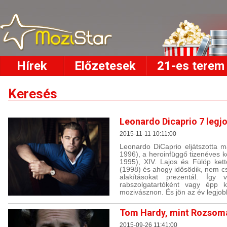
Hírek
Előzetesek
21-es terem
Keresés
Leonardo Dicaprio 7 legj
2015-11-11 10:11:00
Leonardo DiCaprio eljátszotta 
1996), a heroinfüggő tizenéves k
1995), XIV. Lajos és Fülöp ket
(1998) és ahogy idősödik, nem c
alakításokat prezentál. Így 
rabszolgatartóként vagy épp k
mozivásznon. És jön az év legjobba
Tom Hardy, mint Rozsom
2015-09-26 11:41:00