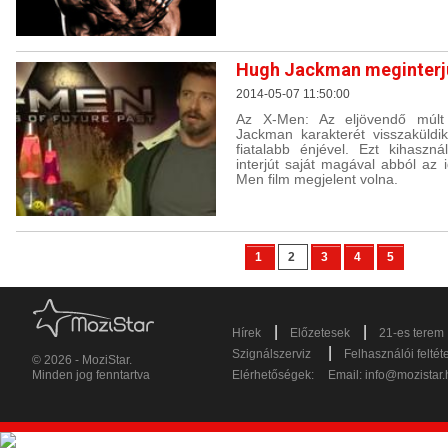
Hugh Jackman meginterj
2014-05-07 11:50:00
Az X-Men: Az eljövendő múlt
Jackman karakterét visszaküldi
fiatalabb énjével. Ezt kihaszn
interjút saját magával abból az 
Men film megjelent volna.
1
2
3
4
5
|
|
Hírek
Előzetesek
21-es terem
|
Szignálszerviz
Felhasználói feltét
© 2026 - MoziStar.
Minden jog fenntartva
Elérhetőségek:
Email:
info@mozistar.