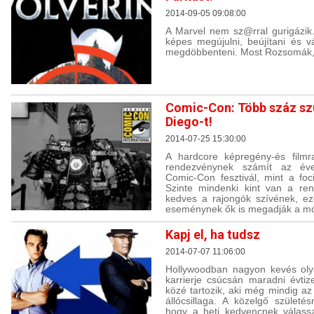
2014-09-05 09:08:00
A Marvel nem sz@rral gurigázik
képes megújulni, beújítani és v
megdöbbenteni. Most Rozsomák, a
Comic-Con: Több száz szu
Diego-t!
2014-07-25 15:30:00
A hardcore képregény-és filmr
rendezvénynek számít az éve
Comic-Con fesztivál, mint a foc
Szinte mindenki kint van a ren
kedves a rajongók szívének, ez
eseménynek ők is megadják a mó
Kapj el, ha tudsz
2014-07-07 11:06:00
Hollywoodban nagyon kevés oly
karrierje csúcsán maradni évt
közé tartozik, aki még mindig a
állócsillaga. A közelgő születé
hogy a heti kedvencnek válass