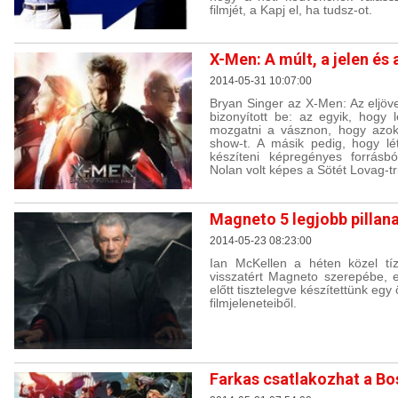
filmjét, a Kapj el, ha tudsz-ot.
X-Men: A múlt, a jelen és a
2014-05-31 10:07:00
Bryan Singer az X-Men: Az eljöve
bizonyított be: az egyik, hogy 
mozgatni a vásznon, hogy azok
show-t. A másik pedig, hogy léte
készíteni képregényes forrásbó
Nolan volt képes a Sötét Lovag-tri
Magneto 5 legjobb pillan
2014-05-23 08:23:00
Ian McKellen a héten közel tí
visszatért Magneto szerepébe, e
előtt tisztelegve készítettünk egy
filmjeleneteiből.
Farkas csatlakozhat a B