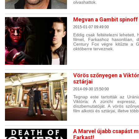
olvashattok.
Megvan a Gambit spinoff
2015-01-07 09:49:00
Eddig csak feltételezni lehetett
filmet, Farkashoz hasonlóan, 
Century Fox végre kitűzte a G
októberre terveznek.
Vörös szőnyegen a Viktóri
sztárjai
2014-09-30 15:50:00
Tegnap este tartották az Urán
Viktória: A zürichi expressz, 
díszbemutatóját. A vörös szőny
film alkotói és sztárjai, illetve tö
A Marvel újabb csapást mé
Farkast!