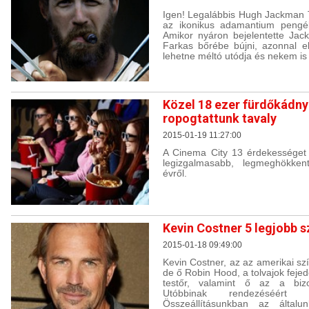
Igen! Legalábbis Hugh Jackman T
az ikonikus adamantium pengék
Amikor nyáron bejelentette Ja
Farkas bőrébe bújni, azonnal e
lehetne méltó utódja és nekem is 
Közel 18 ezer fürdőkádny
ropogtattunk tavaly
2015-01-19 11:27:00
A Cinema City 13 érdekességet 
legizgalmasabb, legmeghökke
évről.
Kevin Costner 5 legjobb 
2015-01-18 09:49:00
Kevin Costner, az az amerikai sz
de ő Robin Hood, a tolvajok feje
testőr, valamint ő az a bizo
Utóbbinak rendezéséért 
Összeállításunkban az általun