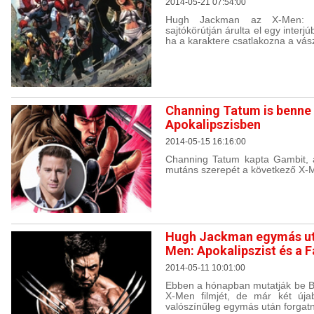
2014-05-21 07:54:00
Hugh Jackman az X-Men: A
sajtókörútján árulta el egy inter
ha a karaktere csatlakozna a vá
Channing Tatum is benne 
Apokalipszisben
2014-05-15 16:16:00
Channing Tatum kapta Gambit, 
mutáns szerepét a következő X-M
Hugh Jackman egymás után
Men: Apokalipszist és a F
2014-05-11 10:01:00
Ebben a hónapban mutatják be B
X-Men filmjét, de már két úja
valószínűleg egymás után forgatn