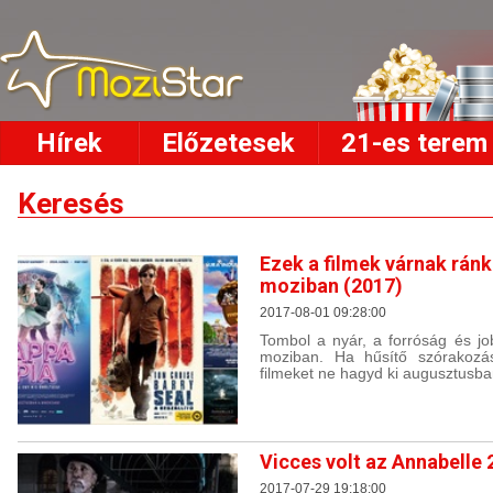
Hírek
Előzetesek
21-es terem
Keresés
Ezek a filmek várnak rán
moziban (2017)
2017-08-01 09:28:00
Tombol a nyár, a forróság és jo
moziban. Ha hűsítő szórakozá
filmeket ne hagyd ki augusztusba
Vicces volt az Annabelle 
2017-07-29 19:18:00