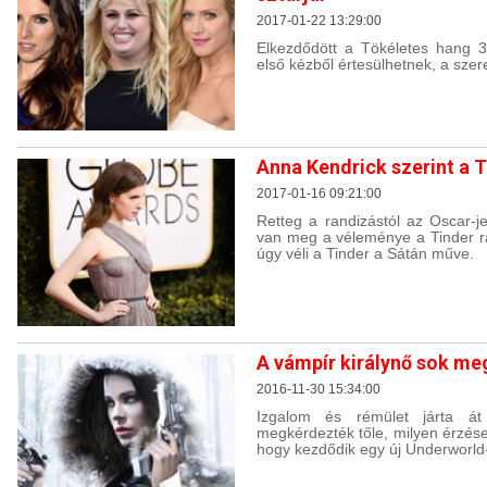
2017-01-22 13:29:00
Elkezdődött a Tökéletes hang 3.
első kézből értesülhetnek, a sze
Anna Kendrick szerint a 
2017-01-16 09:21:00
Retteg a randizástól az Oscar-je
van meg a véleménye a Tinder ra
úgy véli a Tinder a Sátán műve.
A vámpír királynő sok me
2016-11-30 15:34:00
Izgalom és rémület járta át 
megkérdezték tőle, milyen érzése
hogy kezdődik egy új Underworld-