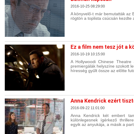
2016-10-25 08:29:00
A könyvelő-t már bemutatták az E
rögtön a toplista csúcsán kezdte a
Ez a film nem tesz jót a 
2016-10-19 10:15:00
A Hollywoodi Chinese Theatre 
premiergálák helyszíne szokott le
híresség gyűlt össze az előtte fu
Anna Kendrick ezért tiszt
2016-09-22 11:01:00
Anna Kendrick két embert tanu
különlegesnek ígérkező thriller
egyik az anyukája, a másik a part