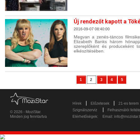
Új rendezőt kapott a Töké
2016-09-07 08:40:00
Megvan a zenés-táncos filmsiker
Elizabeth Banks három hónapja
szereplőként és produceként to
elkészítésében.
1
2
3
4
5
|
|
Hírek
Előzetesek
21-es terem
|
Szignálszerviz
Felhasználói feltét
© 2026 - MoziStar.
Minden jog fenntartva
Elérhetőségek:
Email:
info@mozistar.