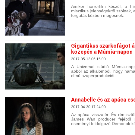
Amikor horrorfilm készül, a hí
misztikus jelenségekről szólnak,
forgatás közben megesnek.
Gigantikus szarkofágot á
közepén a Múmia-napon
2017-05-13 06:15:00
A Universal stúdió Múmia-napp
abból az alkalomból, hogy ham
című szuperprodukciót.
Annabelle és az apáca es
2017-04-30 17:24:00
Az apáca visszatér. És rémisztő
James Wan producer fejéből p
eseményt feldolgozó Démonok köz