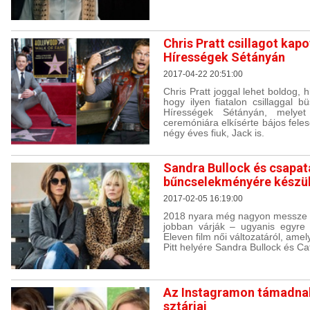
Chris Pratt csillagot kap
Hírességek Sétányán
2017-04-22 20:51:00
Chris Pratt joggal lehet boldog,
hogy ilyen fiatalon csillaggal 
Hírességek Sétányán, melye
ceremóniára elkísérte bájos fele
négy éves fiuk, Jack is.
Sandra Bullock és csapat
bűncselekményére készü
2017-02-05 16:19:00
2018 nyara még nagyon messze v
jobban várják – ugyanis egyre 
Eleven film női változatáról, am
Pitt helyére Sandra Bullock és Ca
Az Instagramon támadnak
sztárjai