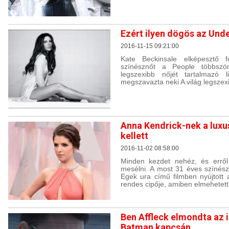
Ezért ilyen dögös az Un
2016-11-15 09:21:00
Kate Beckinsale elképesztő
színésznőt a People többször
legszexibb nőjét tartalmazó 
megszavazta neki A világ legszex
Anna Kendrick-nek a luxu
kellett
2016-11-02 08:58:00
Minden kezdet nehéz, és erről
mesélni. A most 31 éves színész
Egek ura című filmben nyújtott 
rendes cipője, amiben elmehetett 
Ben Affleck elmondta az 
Batman kapcsán