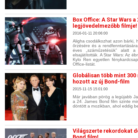
Box Office: A Star Wars a
legjövedelmezőbb filmje!
2016-01-11 20:06:00
Aligha csodálkozhat azon bárki,
őrzésére és a rendfenntartásár
éves „száműzetésük” alatt a 
elsajátították. A Star Wars: Az ébr
Kylo Ren egyetlen fénykardcsap
Office-listát.
Globálisan több mint 300 m
hozott az új Bond-film
2015-11-15 15:01:00
Már javában pörög a legújabb J
a 24. James Bond film szinte mi
döntött a mozikban, ahol eddig b
Világszerte rekordokat d
Bond film!