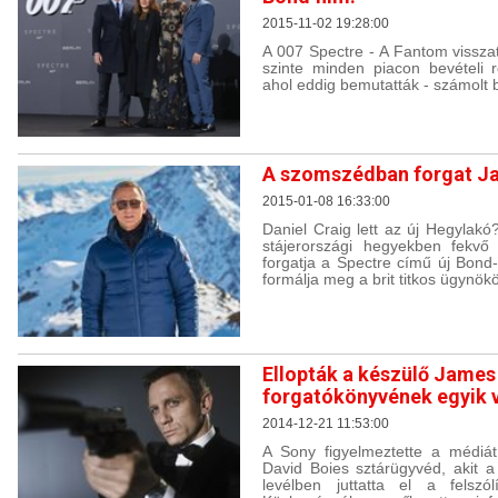
2015-11-02 19:28:00
A 007 Spectre - A Fantom vissza
szinte minden piacon bevételi 
ahol eddig bemutatták - számolt
A szomszédban forgat J
2015-01-08 16:33:00
Daniel Craig lett az új Hegylakó
stájerországi hegyekben fekvő 
forgatja a Spectre című új Bond-f
formálja meg a brit titkos ügynökö
Ellopták a készülő James
forgatókönyvének egyik 
2014-12-21 11:53:00
A Sony figyelmeztette a médiá
David Boies sztárügyvéd, akit a
levélben juttatta el a felszó