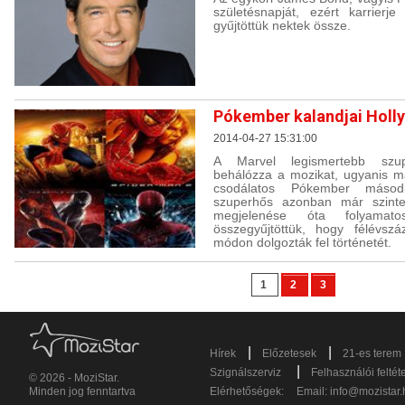
születésnapját, ezért karrierj
gyűjtöttük nektek össze.
Pókember kalandjai Holl
2014-04-27 15:31:00
A Marvel legismertebb szu
behálózza a mozikat, ugyanis máj
csodálatos Pókember másod
szuperhős azonban már szinte
megjelenése óta folyamato
összegyűjtöttük, hogy félévszá
módon dolgozták fel történetét.
1
2
3
|
|
Hírek
Előzetesek
21-es terem
|
Szignálszerviz
Felhasználói feltét
© 2026 - MoziStar.
Minden jog fenntartva
Elérhetőségek:
Email:
info@mozistar.