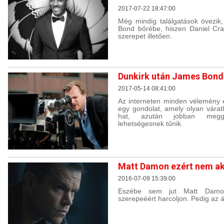
2017-07-22 18:47:00
Még mindig találgatások övezik
Bond bőrébe, hiszen Daniel Cra
szerepet illetően.
Dunkirk után James Bond
2017-05-14 08:41:00
Az interneten minden vélemény e
egy gondolat, amely olyan várat
hat, azután jobban meg
lehetségesnek tűnik.
Matt Damon ezért nem ak
2016-07-09 15:39:00
Eszébe sem jut Matt Damo
szerepeéért harcoljon. Pedig az á