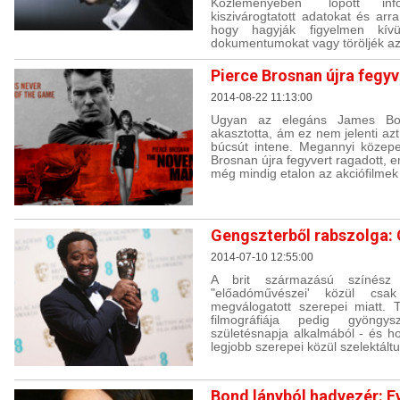
Közleményében ˝lopott in
kiszivárogtatott adatokat és arr
hogy hagyják figyelmen kívü
dokumentumokat vagy töröljék azo
Pierce Brosnan újra fegyv
2014-08-22 11:13:00
Ugyan az elegáns James Bon
akasztotta, ám ez nem jelenti az
búcsút intene. Megannyi közepe
Brosnan újra fegyvert ragadott, 
még mindig etalon az akciófilmek
Gengszterből rabszolga: 
2014-07-10 12:55:00
A brit származású színész
"előadóművészei' közül csa
megválogatott szerepei miatt. 
filmográfiája pedig gyöng
születésnapja alkalmából - és h
legjobb szerepei közül szelektált
Bond lányból hadvezér: E