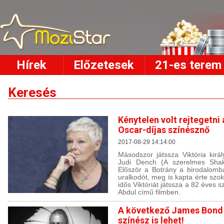
Hírek
Előzetesek
21-es terem
Keresés
Kénytelen volt rejtegetni 
Oscar-díjas színésznő
2017-08-29 14:14:00
Másodszor játssza Viktória királ
Judi Dench (A szerelmes Shak
Először a Botrány a birodalomba
uralkodót, meg is kapta érte szo
idős Viktóriát játssza a 82 éves s
Abdul című filmben.
A következő James Bond 
színész is lehet!