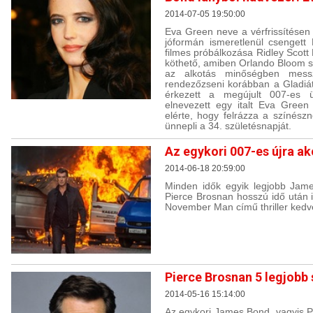
2014-07-05 19:50:00
Eva Green neve a vérfrissítésen 
jóformán ismeretlenül csengett
filmes próbálkozása Ridley Scott 
köthető, amiben Orlando Bloom sz
az alkotás minőségben messz
rendezőzseni korábban a Gladiáto
érkezett a megújult 007-es 
elnevezett egy italt Eva Green
elérte, hogy felrázza a színészn
ünnepli a 34. születésnapját.
Az egykori 007-es újra a
2014-06-18 20:59:00
Minden idők egyik legjobb Jame
Pierce Brosnan hosszú idő után 
November Man című thriller kedv
Pierce Brosnan 5 legjobb
2014-05-16 15:14:00
Az egykori James Bond, vagyis P