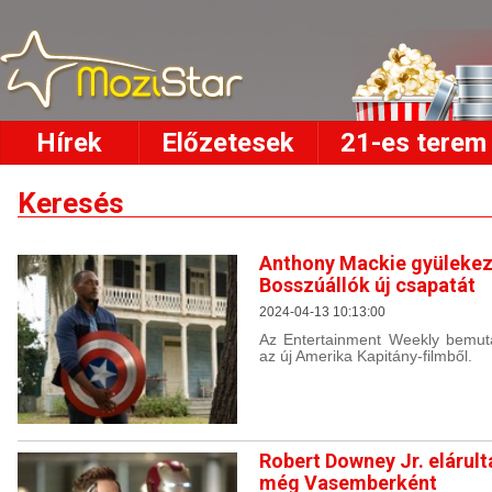
Hírek
Előzetesek
21-es terem
Keresés
Anthony Mackie gyülekező
Bosszúállók új csapatát
2024-04-13 10:13:00
Az Entertainment Weekly bemutat
az új Amerika Kapitány-filmből.
Robert Downey Jr. elárult
még Vasemberként