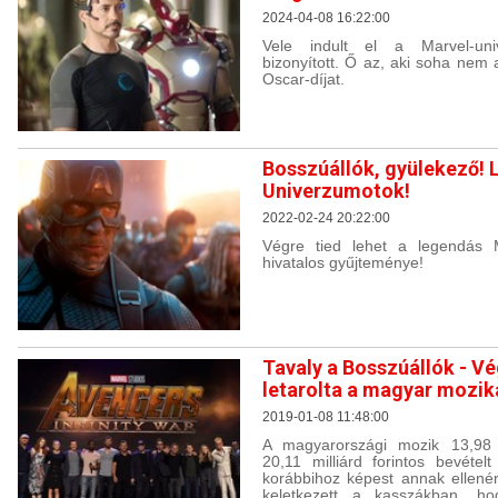
2024-04-08 16:22:00
Vele indult el a Marvel-uni
bizonyított. Ő az, aki soha nem 
Oscar-díjat.
Bosszúállók, gyülekező! 
Univerzumotok!
2022-02-24 20:22:00
Végre tied lehet a legendás M
hivatalos gyűjteménye!
Tavaly a Bosszúállók - V
letarolta a magyar mozik
2019-01-08 11:48:00
A magyarországi mozik 13,98 
20,11 milliárd forintos bevétel
korábbihoz képest annak ellenére
keletkezett a kasszákban, ho