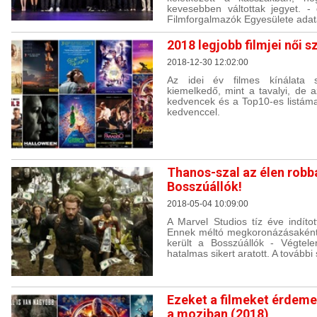
kevesebben váltottak jegyet. -
Filmforgalmazók Egyesülete adata
2018 legjobb filmjei női 
2018-12-30 12:02:00
Az idei év filmes kínálata
kiemelkedő, mint a tavalyi, de 
kedvencek és a Top10-es listáma
kedvenccel.
Thanos-szal az élen robb
Bosszúállók!
2018-05-04 10:09:00
A Marvel Studios tíz éve indítot
Ennek méltó megkoronázásaként
került a Bosszúállók - Végtele
hatalmas sikert aratott. A további
Ezeket a filmeket érdeme
a moziban (2018)