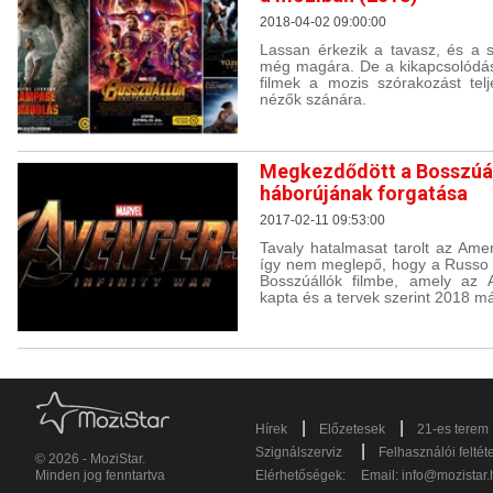
2018-04-02 09:00:00
Lassan érkezik a tavasz, és a s
még magára. De a kikapcsolódás 
filmek a mozis szórakozást telj
nézők szánára.
Megkezdődött a Bosszúá
háborújának forgatása
2017-02-11 09:53:00
Tavaly hatalmasat tarolt az Ame
így nem meglepő, hogy a Russo f
Bosszúállók filmbe, amely az A
kapta és a tervek szerint 2018 m
|
|
Hírek
Előzetesek
21-es terem
|
Szignálszerviz
Felhasználói feltét
© 2026 - MoziStar.
Minden jog fenntartva
Elérhetőségek:
Email:
info@mozistar.