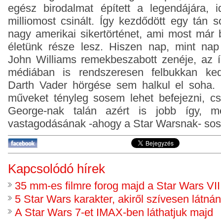
egész birodalmat épített a legendájára, 
milliomost csinált. Így kezdődött egy tán
nagy amerikai sikertörténet, ami most már 
életünk része lesz. Hiszen nap, mint nap 
John Williams remekbeszabott zenéje, az ír
médiában is rendszeresen felbukkan ked
Darth Vader hörgése sem halkul el soha.
műveket tényleg sosem lehet befejezni, c
George-nak talán azért is jobb így, me
vastagodásának -ahogy a Star Warsnak- sos
Kapcsolódó hírek
35 mm-es filmre forog majd a Star Wars VII
5 Star Wars karakter, akiről szívesen látnán
A Star Wars 7-et IMAX-ben láthatjuk majd