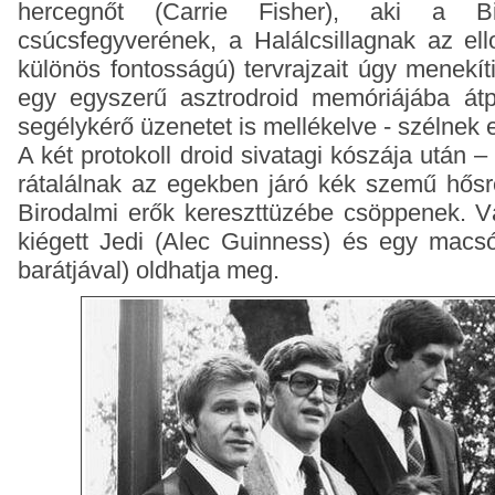
hercegnőt (Carrie Fisher), aki a Bir
csúcsfegyverének, a Halálcsillagnak az el
különös fontosságú) tervrajzait úgy menekít
egy egyszerű asztrodroid memóriájába át
segélykérő üzenetet is mellékelve - szélnek e
A két protokoll droid sivatagi kószája után –
rátalálnak az egekben járó kék szemű hősr
Birodalmi erők kereszttüzébe csöppenek. V
kiégett Jedi (Alec Guinness) és egy macs
barátjával) oldhatja meg.