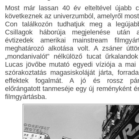
Most már lassan 40 év elteltével újabb cs
következnek az univerzumból, amelyről mos
Con találkozón tudhatjuk meg a legújabb
Csillagok háborúja megjelenése után 
évtizedek amerikai mainstream filmgyár
meghatározó alkotása volt. A zsáner úttör
„mondanivalót” nélkülöző tucat űrkalandok
Lucas jövőbe mutató egyedi víziója a mai 
szórakoztatás magasiskoláját járta, forrada
effektek fogalmát. A jó és rossz pár
előrángatott tanmeséje egy új reményként ér
filmgyártásba.