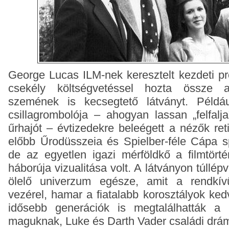
George Lucas ILM-nek keresztelt kezdeti p
csekély költségvetéssel hozta össze 
szemének is kecsegtető látványt. Példá
csillagrombolója – ahogyan lassan „felfalj
űrhajót – évtizedekre beleégett a nézők ret
előbb Űrodüsszeia és Spielber-féle Cápa spe
de az egyetlen igazi mérföldkő a filmtört
háborúja vizualitása volt. A látványon túllépv
ölelő univerzum egésze, amit a rendkívü
vezérel, hamar a fiatalabb korosztályok ked
idősebb generációk is megtalálhatták a 
maguknak, Luke és Darth Vader családi dr