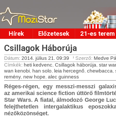
Hírek
Előzetesek
21-es terem
Csillagok Háborúja
Dátum:
2014. július 21. 09:39
Szerző:
Medve Pá
Címkék
:
heti kedvenc
,
Csillagok háborúja
,
star wa
wan kenobi
,
han solo
,
leia hercegnő
,
chewbacca
,
remény
,
new hope
,
alec guinness
Réges-régen, egy messzi-messzi galaxi
az amerikai science fiction úttörő filmtört
Star Wars. A fiatal, álmodozó George Luc
felejthetetlen intergalaktikus eposzokk
nézőközönséget.