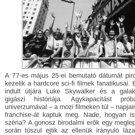
A 77-es május 25-ei bemutató dátumát pir
kezelik a hardcore sci-fi filmek fanatikusai
indult útjára Luke Skywalker és a galak
gigászi históriája. Agykapacitást pró
univerzumával – a mozi filmeken túl – napja
franchise-át kaptuk meg. Nade, hogyan is 
széria? A gonosz birodalmi erők egy megle
során túszul ejtik az ellenük irányuló lá