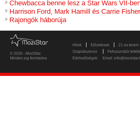
Chewbacca benne lesz a Star Wars VII-be
Harrison Ford, Mark Hamill és Carrie Fishe
Rajongók háborúja
|
|
Hírek
Előzetesek
21-es terem
|
Szignálszerviz
Felhasználói feltét
© 2026 - MoziStar.
Minden jog fenntartva
Elérhetőségek:
Email:
info@mozistar.