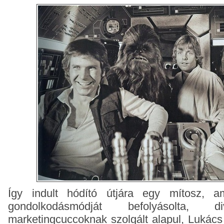
Így indult hódító útjára egy mítosz, a
gondolkodásmódját befolyásolta, di
marketingcuccoknak szolgált alapul, Lukács