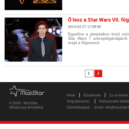
Ő lesz a Star Wars VII. f
2014-02-27 17:09:00
Egyelőre a pletykákon kívül szi
Star Wars 7 szereplőgárdájáról, 
majd a főgonoszt.
1
2
|
|
Hírek
Előzetesek
21-es terem
|
Szignálszerviz
Felhasználói feltét
© 2026 - MoziStar.
Minden jog fenntartva
Elérhetőségek:
Email:
info@mozistar.