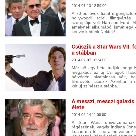
2014-07-13 12:59:00
A 70-es évek fiatal űrgengszte
hollywoodi sci-fi filmgyártás 
szereplője volt Harrison Ford. M
amelynek alkalmából ismét egy ku
kedveskedünk Nektek!
Csúszik a Star Wars VII. 
a stábban
2014-07-07 10:24:00
Már bő egy hete tudjuk, hogy H
megakadt az új Csillagok Hábo
hétvégén hivatalossá vált, h
filmrevétel csúszik. Azonban a 
két új színészt a stábba.
A messzi, messzi galaxis
élete
2014-05-14 11:00:00
A Star Wars univerzumának
régészének, vagyis Indiana Jon
Lucas ma tölti be a hetvenedik é