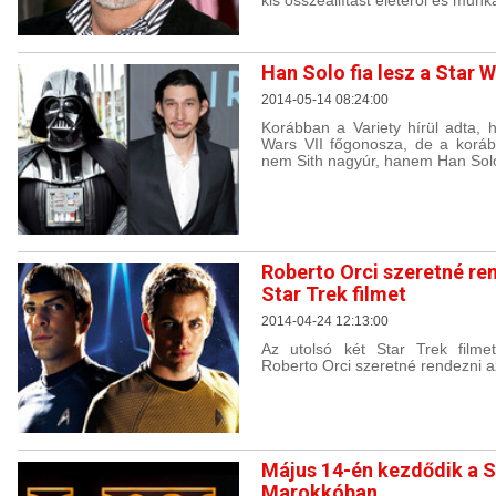
kis összeállítást életéről és munk
Han Solo fia lesz a Star 
2014-05-14 08:24:00
Korábban a Variety hírül adta, 
Wars VII főgonosza, de a korább
nem Sith nagyúr, hanem Han Solo 
Roberto Orci szeretné re
Star Trek filmet
2014-04-24 12:13:00
Az utolsó két Star Trek filmet
Roberto Orci szeretné rendezni az
Május 14-én kezdődik a S
Marokkóban