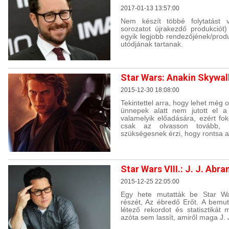
2017-01-13 13:57:00
Nem készít többé folytatást 
sorozatot újrakezdő produkciót)
egyik legjobb rendezőjének/prod
utódjának tartanak.
Star Wars: Anakin Skywal
2015-12-30 18:08:00
Tekintettel arra, hogy lehet még 
ünnepek alatt nem jutott el 
valamelyik előadására, ezért fok
csak az olvasson tovább, ak
szükségesnek érzi, hogy rontsa a 
Star Wars VIII.: J. J. Abr
2015-12-25 22:05:00
Egy hete mutatták be Star Wa
részét, Az ébredő Erőt. A bemut
létező rekordot és statisztikát
azóta sem lassít, amiről maga J. 