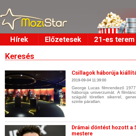
Hírek
Előzetesek
21-es terem
Keresés
Csillagok háborúja kiállí
2019-09-04 11:39:00
George Lucas filmrendező 1977-
háborúja univerzumát. A filmlán
száguld töretlen sikerrel, gen
szinte páratlan.
Drámai döntést hozott a 
mestere