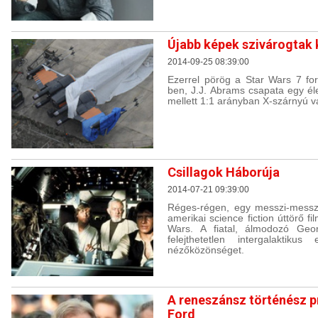
Újabb képek szivárogtak k
2014-09-25 08:39:00
Ezerrel pörög a Star Wars 7 for
ben, J.J. Abrams csapata egy él
mellett 1:1 arányban X-szárnyú v
Csillagok Háborúja
2014-07-21 09:39:00
Réges-régen, egy messzi-messzi
amerikai science fiction úttörő fi
Wars. A fiatal, álmodozó Geo
felejthetetlen intergalaktiku
nézőközönséget.
A reneszánsz történész p
Ford