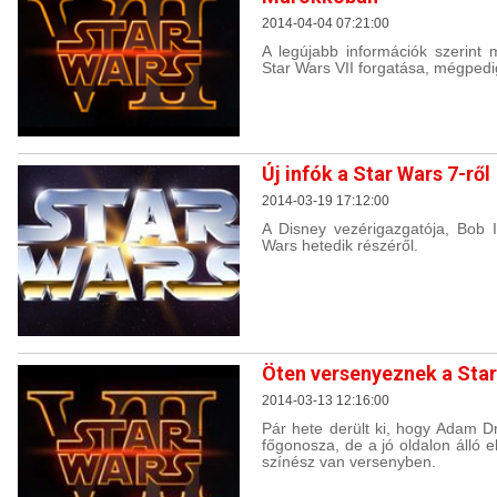
2014-04-04 07:21:00
A legújabb információk szerint
Star Wars VII forgatása, mégped
Új infók a Star Wars 7-ről
2014-03-19 17:12:00
A Disney vezérigazgatója, Bob Ig
Wars hetedik részéről.
Öten versenyeznek a Star
2014-03-13 12:16:00
Pár hete derült ki, hogy Adam Dr
főgonosza, de a jó oldalon álló 
színész van versenyben.