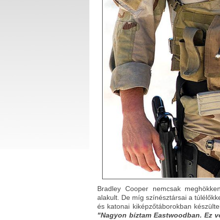
Bradley Cooper nemcsak meghökkent
alakult. De míg színésztársai a túlélők
és katonai kiképzőtáborokban készültek
"Nagyon bíztam Eastwoodban. Ez v