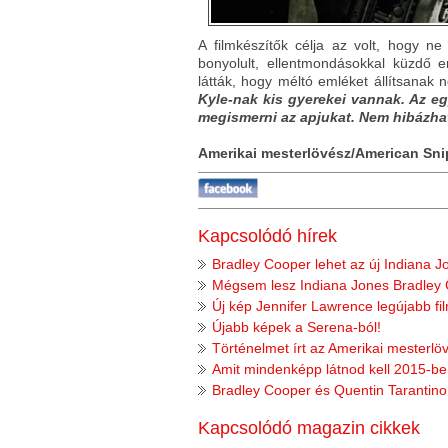
A filmkészítők célja az volt, hogy 
bonyolult, ellentmondásokkal küzdő 
látták, hogy méltó emléket állítsanak
Kyle-nak kis gyerekei vannak. Az eg
megismerni az apjukat. Nem hibázha
Amerikai mesterlövész/American Snip
Kapcsolódó hírek
Bradley Cooper lehet az új Indiana J
Mégsem lesz Indiana Jones Bradley
Új kép Jennifer Lawrence legújabb fi
Újabb képek a Serena-ból!
Történelmet írt az Amerikai mesterlö
Amit mindenképp látnod kell 2015-ben
Bradley Cooper és Quentin Tarantino 
Kapcsolódó magazin cikkek