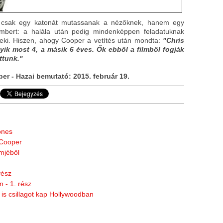
ne csak egy katonát mutassanak a nézőknek, hanem egy
embert: a halála után pedig mindenképpen feladatuknak
 neki. Hiszen, ahogy Cooper a vetítés után mondta:
"
Chris
yik most 4, a másik 6 éves. Ők ebből a filmből fogják
ttunk."
er - Hazai bemutató: 2015. február 19.
ones
 Cooper
lmjéből
vész
 - 1. rész
is csillagot kap Hollywoodban