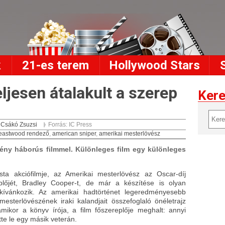
k
21-es terem
Hollywood Stars
ljesen átalakult a szerep
Ker
:
Csákó Zsuzsi
Forrás: IC Press
t eastwood rendező
,
american sniper
,
amerikai mesterlövész
mény háborús filmmel. Különleges film egy különleges
sta akciófilmje, az Amerikai mesterlövész az Oscar-díj
eplőjét, Bradley Cooper-t, de már a készítése is olyan
kívánkozik. Az amerikai hadtörténet legeredményesebb
esterlövészének iraki kalandjait összefoglaló önéletrajz
mikor a könyv írója, a film főszereplője meghalt: annyi
tte le egy másik veterán.