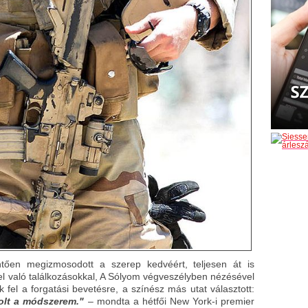
ően megizmosodott a szerep kedvéért, teljesen át is
kel való találkozásokkal, A Sólyom végveszélyben nézésével
 fel a forgatási bevetésre, a színész más utat választott:
olt a módszerem."
– mondta a hétfői New York-i premier