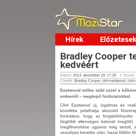
Hírek
Előzetese
Bradley Cooper te
kedvéért
Dátum:
2014. december 19. 17:36
Szerző
Címkék
:
Bradley Cooper
,
clint eastwood
,
clin
Eastwood telibe talál ezzel a kőke
emberről – meglepő fordulatokkal.
Clint Eastwood új, izgalmas és reali
közelébe juttathatja abszolút főszer
fordulatos, hogy az forgatókönyvbe 
(legtöbb ellenséges katonát megölő) m
megfilmesítése ugyanis még tartott, a
veszélyes bevetés után, hazai földön lő