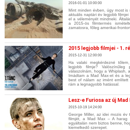
2016-01-01 10:00:00
Mint minden évben, úgy most is
aktuális naptári év legjobb filmj
el a véleményét mindneki. Álta
a 2015-ös filmtermés ismételt
zamatosra, főleg amerikai-fronton
2015 legjobb filmjei - 1. r
2015-12-31 12:00:00
Ha valaki megkérdezné tőlem
legjobb filmje? Valószínűleg
válaszolnám, hogy a Whiplash, a
Imádtam a Mad Max-et és a legú
best of nálam az imént említett
rám a legnagyobb hatással.
Lesz-e Furiosa az új Ma
2015-10-19 14:24:00
George Miller, az idei mozis év 
filmjét, a Mad Max – A harag ú
egyáltalán nem biztos benne, ho
kiemelkedő szerepet.