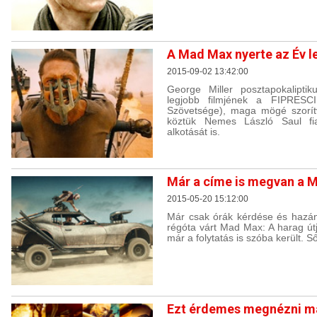
A Mad Max nyerte az Év le
2015-09-02 13:42:00
George Miller posztapokaliptik
legjobb filmjének a FIPRESCI 
Szövetsége), maga mögé szorít
köztük Nemes László Saul fi
alkotását is.
Már a címe is megvan a 
2015-05-20 15:12:00
Már csak órák kérdése és hazán
régóta várt Mad Max: A harag útj
már a folytatás is szóba került. Ső
Ezt érdemes megnézni m