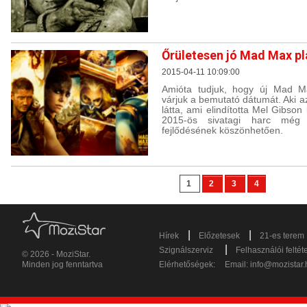
Őrületesen jó Mad Max pl
2015-04-11 10:09:00
Amióta tudjuk, hogy új Mad Max
várjuk a bemutató dátumát. Aki 
látta, ami elindította Mel Gibson 
2015-ös sivatagi harc még
fejlődésének köszönhetően.
1
2
3
4
|
|
Hírek
Előzetesek
21-es terem
|
Szignálszerviz
Felhasználói feltét
© 2026 - MoziStar.
Minden jog fenntartva
Elérhetőségek:
Email:
info@mozistar.