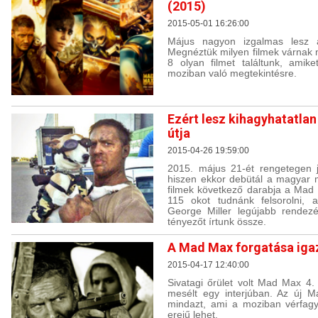
(2015)
2015-05-01 16:26:00
Május nagyon izgalmas lesz a
Megnéztük milyen filmek várnak
8 olyan filmet találtunk, amike
moziban való megtekintésre.
Ezért lesz kihagyhatatla
útja
2015-04-26 19:59:00
2015. május 21-ét rengetegen j
hiszen ekkor debütál a magyar 
filmek következő darabja a Mad 
115 okot tudnánk felsorolni, a
George Miller legújabb rendez
tényezőt írtunk össze.
A Mad Max forgatása iga
2015-04-17 12:40:00
Sivatagi őrület volt Mad Max 4.
mesélt egy interjúban. Az új M
mindazt, ami a moziban vérfagy
erejű lehet.