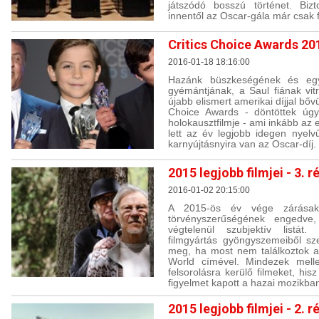
játszódó bosszú történet. Bi
innentől az Oscar-gála már csak f
Critics Choice Awards 2016
2016-01-18 18:16:00
Hazánk büszkeségének és egy
gyémántjának, a Saul fiának vit
újabb elismert amerikai díjjal bővül
Choice Awards - döntöttek úg
holokausztfilmje - ami inkább az 
lett az év legjobb idegen nyelv
karnyújtásnyira van az Oscar-díj.
2015 legjobb filmjei - 3. r
2016-01-02 20:15:00
A 2015-ös év vége zárásak
törvényszerűségének engedve,
végtelenül szubjektív listát
filmgyártás gyöngyszemeiből sze
meg, ha most nem találkoztok a
World címével. Mindezek melle
felsorolásra kerülő filmeket, his
figyelmet kapott a hazai mozikba
2015 legjobb filmjei - 2. r