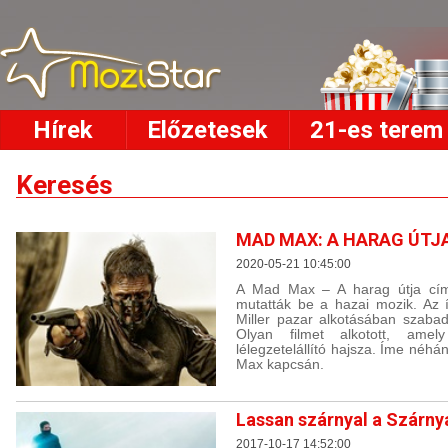
Hírek
Előzetesek
21-es terem
Keresés
MAD MAX: A HARAG ÚTJA 
2020-05-21 10:45:00
A Mad Max – A harag útja cím
mutatták be a hazai mozik. Az 
Miller pazar alkotásában szabad
Olyan filmet alkotott, amely
lélegzetelállító hajsza. Íme né
Max kapcsán.
Lassan szárnyal a Szárny
2017-10-17 14:52:00