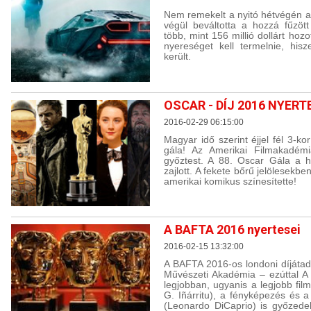
Nem remekelt a nyitó hétvégén a
végül beváltotta a hozzá fűzött
több, mint 156 millió dollárt ho
nyereséget kell termelnie, his
került.
OSCAR - DÍJ 2016 NYERT
2016-02-29 06:15:00
Magyar idő szerint éjjel fél 3-ko
gála! Az Amerikai Filmakadémi
győztest. A 88. Oscar Gála a h
zajlott. A fekete bőrű jelölesekb
amerikai komikus színesítette!
A BAFTA 2016 nyertesei
2016-02-15 13:32:00
A BAFTA 2016-os londoni díjátadó
Művészeti Akadémia – ezúttal A v
legjobban, ugyanis a legjobb fil
G. Iñárritu), a fényképezés és a
(Leonardo DiCaprio) is győzede