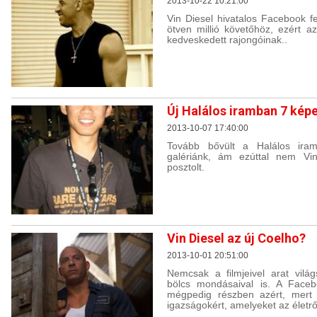
2013-10-22 10:21:00
Vin Diesel hivatalos Facebook fe
ötven millió követőhöz, ezért a
kedveskedett rajongóinak..
Új Halálos iramban 7 kép
2013-10-07 17:40:00
Tovább bővült a Halálos iram
galériánk, ám ezúttal nem Vi
posztolt.
Vin Diesel az új Coelho?
2013-10-01 20:51:00
Nemcsak a filmjeivel arat vilá
bölcs mondásaival is. A Facebo
mégpedig részben azért, mert
igazságokért, amelyeket az életrő