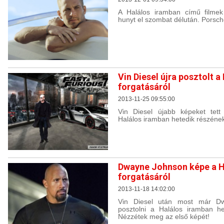
A Halálos iramban című filmek
hunyt el szombat délután. Porsché
Vin Diesel újra posztolt a
forgatásáról
2013-11-25 09:55:00
Vin Diesel újabb képeket tet
Halálos iramban hetedik részének
Dwayne Johnson képe a H
forgatásáról
2013-11-18 14:02:00
Vin Diesel után most már Dw
posztolni a Halálos iramban he
Nézzétek meg az első képét!