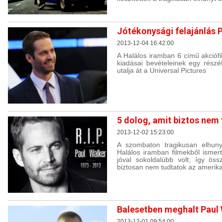
Jótékonysági felajánlás 
2013-12-04 16:42:00
A Halálos iramban 6 című akciófi
kiadásai bevételeinek egy részé
utalja át a Universal Pictures
5 dolog, amit biztos nem 
2013-12-02 15:23:00
A szombaton tragikusan elhuny
Halálos iramban filmekből ismer
jóval sokoldalúbb volt, így öss
biztosan nem tudtatok az amerikai
Balesetben meghalt Paul
2013-12-01 09:54:00