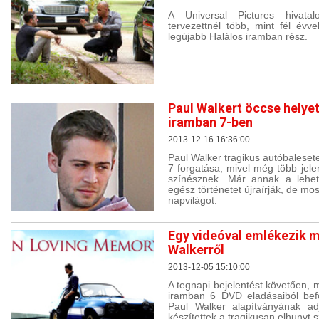
A Universal Pictures hivatal
tervezettnél több, mint fél év
legújabb Halálos iramban rész.
Paul Walkert öccse helyet
iramban 7-ben
2013-12-16 16:36:00
Paul Walker tragikus autóbalesete
7 forgatása, mivel még több jele
színésznek. Már annak a lehet
egész történetet újraírják, de mos
napvilágot.
Egy videóval emlékezik m
Walkerről
2013-12-05 15:10:00
A tegnapi bejelentést követően, m
iramban 6 DVD eladásaiból befo
Paul Walker alapítványának adj
készítettek a tragikusan elhunyt 