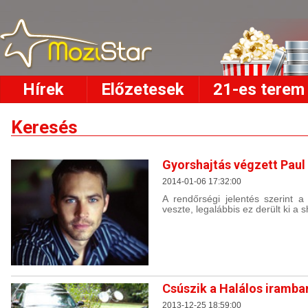
Hírek
Előzetesek
21-es terem
Keresés
Gyorshajtás végzett Paul
2014-01-06 17:32:00
A rendőrségi jelentés szerint a
veszte, legalábbis ez derült ki a sh
Csúszik a Halálos iramban
2013-12-25 18:59:00