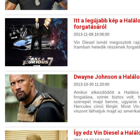
Itt a legújabb kép a Halál
forgatásáról
2013-11-08 10:06:00
Vin Diesel ismét megosztott raj
Iramban hetedik részének forgatá
Dwayne Johnson a Halálo
2013-10-30 11:20:00
Amikor elkezdődött a Halálos
forgatása, szinte biztos vol
szerepel majd benne, ugyanis 
Hercules című filmjét. Most Vin
viszont láthatjuk majd az amerika
Így edz Vin Diesel a Halál