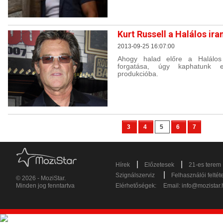
Kurt Russell a Halálos ir
2013-09-25 16:07:00
Ahogy halad előre a Halálos
forgatása, úgy kaphatunk 
produkcióba.
3
4
5
6
7
|
|
Hírek
Előzetesek
21-es terem
|
Szignálszerviz
Felhasználói feltét
© 2026 - MoziStar.
Minden jog fenntartva
Elérhetőségek:
Email:
info@mozistar.