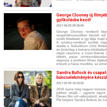
George Clooney új filmjé
gyilkolásba kezd!
2017-08-05 09:38:00
George Clooney rendezői képe
szuperlatívuszokban beszél, sőt
szülői feladatait is így látja majd 
A színész-rendező ezúttal nag
átadta a Suburbicon című filmbe
és kizárólag a kamera túloldaláró
végül vászonra a Coen-fivérek 
ötletét, pazar színészválasztá
alapozta a jövőbeni filmes díjak
érkezik a hazai mozikba, az amer
Sandra Bullock és csapat
bűncselekményére készü
2017-02-05 16:19:00
2018 nyara még nagyon messze v
jobban várják – ugyanis egyre 
Eleven film női változatáról, am
Pitt helyére Sandra Bullock és Ca