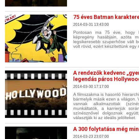
75 éves Batman karakter
2014-03-31 13:43:00
Pontosan ma 75 éve, hogy Ba
képregény hasábjain, azóta m
legsikeresebb szuperhőse vált b
volt rövid, ezért készítettünk egy r
A rendezők kedvenc „gyer
legendás páros Hollywo
2014-03-30 17:17:00
A filmszakma is hasonló hierarchi
bármelyik másik ezen a világon.
vannak alkalmazottak (szín
munkáltatók, a karrierjük sor
színésznővel dolgoznak együtt
választják ki az ideális jelölteket.
A 300 folytatása még mind
2014-03-23 23:07:00