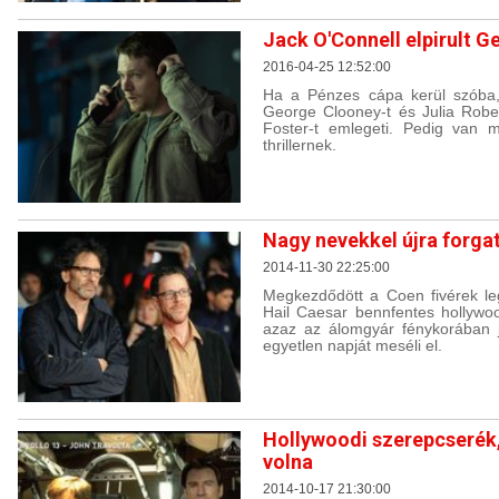
Jack O'Connell elpirult G
2016-04-25 12:52:00
Ha a Pénzes cápa kerül szóba, 
George Clooney-t és Julia Robe
Foster-t emlegeti. Pedig van 
thrillernek.
Nagy nevekkel újra forga
2014-11-30 22:25:00
Megkezdődött a Coen fivérek leg
Hail Caesar bennfentes hollywoo
azaz az álomgyár fénykorában 
egyetlen napját meséli el.
Hollywoodi szerepcserék, 
volna
2014-10-17 21:30:00