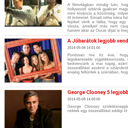
A filmvilágban mindig lutri, ho
hollywoodi sztárok gyakran mag
mire kíváncsi a közönség, milye
őt örömmel. Emiatt néha lukra fu
fejüket verik a falba, hogy eg
vissza, amellyel más nem csu
hanem akár az Oscar-díjat is meg
A Jóbarátok legjobb ven
2014-05-06 14:01:00
Pontosan ma tíz éve, hog
legsikeresebb vígjátéksorozata,
kedvencünk a mai napig, ezért 
összeállítást azokról a sztárokr
erejéig feltűntek a szériában, h
George Clooney 5 legjob
2014-05-06 14:00:00
George Clooney születésnapján
nektek egy összeállítást eddigi öt