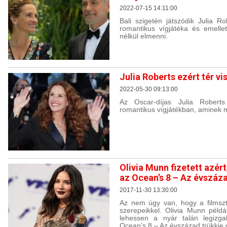
2022-07-15 14:11:00
Bali szigetén játszódik Julia 
romantikus vígjátéka és emell
nélkül elmenni.
Julia Roberts ezért tér 
2022-05-30 09:13:00
Az Oscar-díjas Julia Robert
romantikus vígjátékban, aminek 
Olivia Munn fizetett azér
az Ocean’s 8 – Az évszáz
2017-11-30 13:30:00
Az nem úgy van, hogy a filmsz
szerepeikkel. Olivia Munn példá
lehessen a nyár talán legizga
Ocean’s 8 – Az évszázad trükkje 