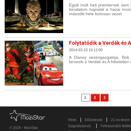
Egyik múlt heti premiernek sem 
birodalom hajnalát a hazai moz
második hete biztosan vezet.
Folytatódik a Verdák és A
2014-03-23 10:12:00
A Disney vezérigazgatója, Bob 
tervezik a Verdák és A hihetetlen c
1
2
3
|
|
Hírek
Előzetesek
21-es terem
|
Szignálszerviz
Felhasználói feltét
© 2026 - MoziStar.