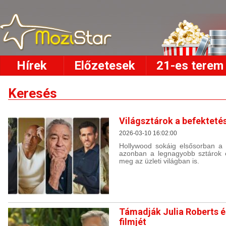
Hírek
Előzetesek
21-es terem
Keresés
Világsztárok a befektetés
2026-03-10 16:02:00
Hollywood sokáig elsősorban a f
azonban a legnagyobb sztárok 
meg az üzleti világban is.
Támadják Julia Roberts é
filmjét