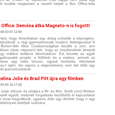
él tovább megtartani a vezető helyét a Box Office-lista
.
 Office: Demóna átka Magneto-n is fogott!
-06-03 07:12:00
fest, hogy Amerikában egy dolog erősebb a képregény-
tációknál: a régi gyermekmesék modern feldolgozása! A
Burton-féle Alice Csodaországban kezdte a sort, ami
álisan olyan népszerű lett, hogy az összbevétele átrepült
gy milliárd dolláros álomhatáron. Ezt követte az egyik
zgalmasabb projekt, a Hófehér és a vadász, aminek az
etese egy sötét tónusú, egyedi köntösbe öltöztetett
asy-t ígért, ám sajnos a végeredmény nem lett több egy
ekt iparosmunkánál.
elina Jolie és Brad Pitt újra egy filmben
-05-05 16:17:00
t sztár először és utoljára a Mr. és Mrs. Smith című filmben
epelt együtt, melynek forgatásán kezdődött el kapcsolatuk
Ez most megváltozik, ugyanis Jolie úgy döntött, hogy ír egy
atókönyvet kettőjük számára.