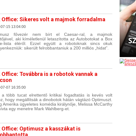
 Office: Sikeres volt a majmok forradalma
-07-15 13:04:00
imusz fővezér nem bírt el Caesar-ral, a majmok
tőjével, aki kíméletlenül letaszította az Autobotokat a Box
ce-lista éléről. Ezzel együtt a robotoknak sincs okuk
yenkezniük: sikerült felrobbantaniuk a 200 milliós „hidat”.
 Office: Továbbra is a robotok vannak a
cson
-07-07 16:35:00
a több tucat elrettentő kritikai fogadtatás is kevés volt
z, hogy megállítsák a dinobotok hátán vágtázó Optimuszt.
g Amerika ügyeletes komédia királynője, Melissa McCarthy
ihívta egy menetre Mark Wahlberg-et.
 Office: Optimusz a kasszákat is
robbantotta