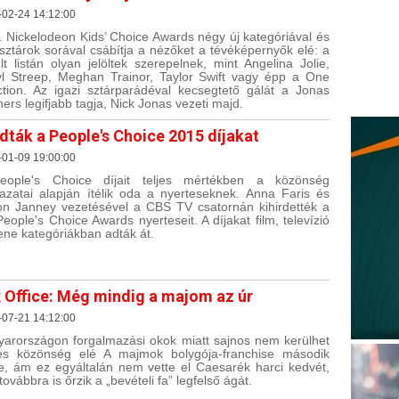
-02-24 14:12:00
. Nickelodeon Kids’ Choice Awards négy új kategóriával és
gsztárok sorával csábítja a nézőket a tévéképernyők elé: a
lt listán olyan jelöltek szerepelnek, mint Angelina Jolie,
l Streep, Meghan Trainor, Taylor Swift vagy épp a One
ction. Az igazi sztárparádéval kecsegtető gálát a Jonas
hers legifjabb tagja, Nick Jonas vezeti majd.
dták a People's Choice 2015 díjakat
-01-09 19:00:00
eople's Choice díjait teljes mértékben a közönség
azatai alapján ítélik oda a nyerteseknek. Anna Faris és
son Janney vezetésével a CBS TV csatornán kihirdették a
People's Choice Awards nyerteseit. A díjakat film, televízió
ene kategóriákban adták át.
 Office: Még mindig a majom az úr
-07-21 14:12:00
arországon forgalmazási okok miatt sajnos nem kerülhet
es közönség elé A majmok bolygója-franchise második
e, ám ez egyáltalán nem vette el Caesarék harci kedvét,
továbbra is őrzik a „bevételi fa” legfelső ágát.