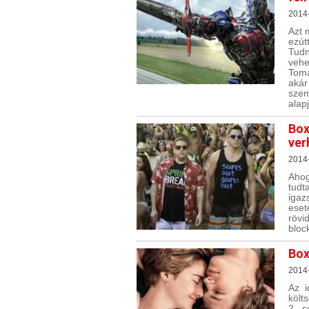
2014
Azt 
ezút
Tudn
vehe
Toma
akár
szem
alap
Box
ver
2014-
Ahog
tudt
igaz
eset
röv
bloc
Box
2014-
Az i
költ
2, s