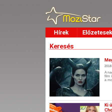
Hírek
Előzetese
Keresés
Meg
2018-
A na
film
a mo
Ki 
Cho