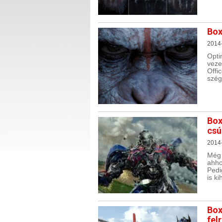
Box
2014
Opt
veze
Offi
szég
Box
csú
2014
Még 
ahho
Pedi
is k
Box
fel