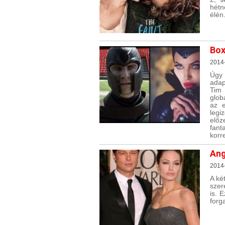
hétn
élén
Box
2014
Úgy 
adap
Tim 
glob
az e
legi
előz
fant
korr
Ang
2014
A ké
szer
is. 
forg