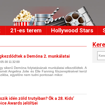
k
21-es terem
Hollywood Stars
Ker
kezdődtek a Demóna 2. munkálatai
05-30 11:32:00
gy sikerű Demóna folytatásának munkálatai elkezdődtek. A
 ismét Angelina Jolie és Elle Fanning főszereplésével kerül
zikba, egyelőre nem tudni pontosan mikor.
úszik idén zöld trutyiban? Ők a 28. Kids’
ice Awards jelöltjei