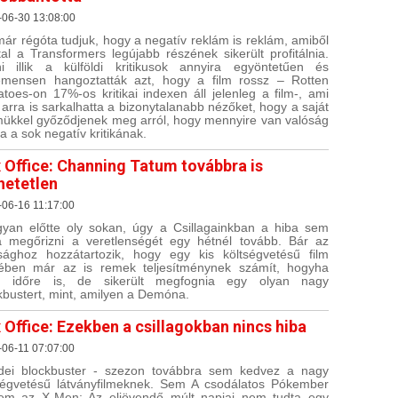
-06-30 13:08:00
már régóta tudjuk, hogy a negatív reklám is reklám, amiből
tal a Transformers legújabb részének sikerült profitálnia.
i illik a külföldi kritikusok annyira egyöntetűen és
mensen hangoztatták azt, hogy a film rossz – Rotten
toes-on 17%-os kritikai indexen áll jelenleg a film-, ami
 arra is sarkalhatta a bizonytalanabb nézőket, hogy a saját
ükkel győződjenek meg arról, hogy mennyire van valóság
ja a sok negatív kritikának.
 Office: Channing Tatum továbbra is
hetetlen
06-16 11:17:00
yan előtte oly sokan, úgy a Csillagainkban a hiba sem
a megőrizni a veretlenségét egy hétnél tovább. Bár az
sághoz hozzátartozik, hogy egy kis költségvetésű film
ében már az is remek teljesítménynek számít, hogyha
id időre is, de sikerült megfognia egy olyan nagy
kbustert, mint, amilyen a Demóna.
 Office: Ezekben a csillagokban nincs hiba
06-11 07:07:00
dei blockbuster - szezon továbbra sem kedvez a nagy
ségvetésű látványfilmeknek. Sem A csodálatos Pókember
em az X-Men: Az eljövendő múlt napjai nem tudta egy