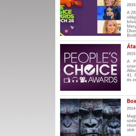
2015
A 28
vilá
bővü
Mery
Dire
Brot
Áta
2015
A P
szav
Alli
41. 
és z
Box
2014
Magy
szél
rész
akik 