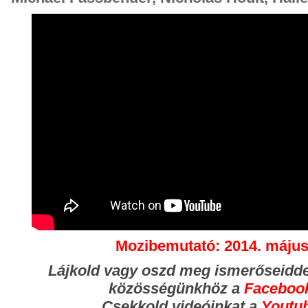
Mozibemutató: 2014. május
Lájkold vagy oszd meg ismerőseidde
közösségünkhöz
a
Faceboo
Csekkold videóinkat a
Youtu