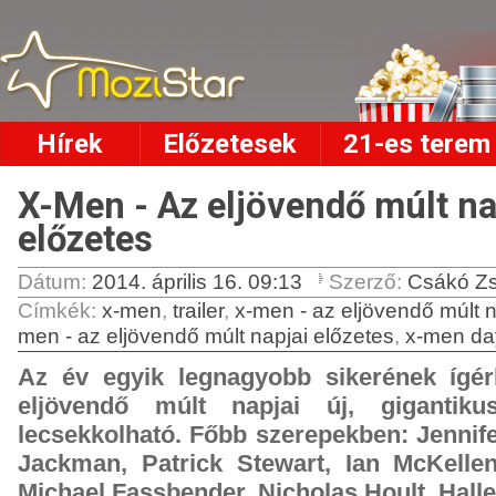
Hírek
Előzetesek
21-es terem
X-Men - Az eljövendő múlt nap
előzetes
Dátum:
2014. április 16. 09:13
Szerző:
Csákó Zs
Címkék
:
x-men
,
trailer
,
x-men - az eljövendő múlt n
men - az eljövendő múlt napjai előzetes
,
x-men day
Az év egyik legnagyobb sikerének ígé
eljövendő múlt napjai új, gigantik
lecsekkolható. Főbb szerepekben: Jennif
Jackman, Patrick Stewart, Ian McKell
Michael Fassbender, Nicholas Hoult, Hall