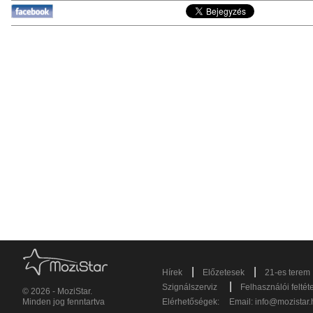
|
|
Hírek
Előzetesek
21-es terem
|
Szignálszerviz
Felhasználói feltét
© 2026 - MoziStar.
Minden jog fenntartva
Elérhetőségek:
Email:
info@mozistar.