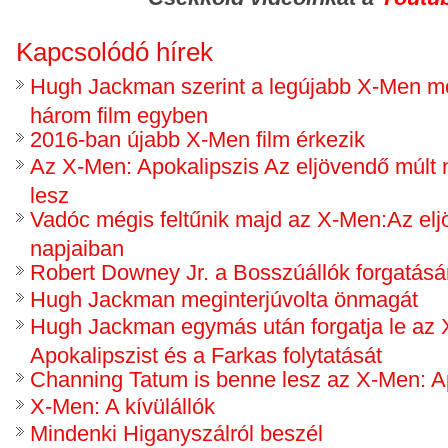
Kapcsolódó hírek
Hugh Jackman szerint a legújabb X-Men mo
három film egyben
2016-ban újabb X-Men film érkezik
Az X-Men: Apokalipszis Az eljövendő múlt n
lesz
Vadóc mégis feltűnik majd az X-Men:Az elj
napjaiban
Robert Downey Jr. a Bosszúállók forgatásár
Hugh Jackman meginterjúvolta önmagát
Hugh Jackman egymás után forgatja le az
Apokalipszist és a Farkas folytatását
Channing Tatum is benne lesz az X-Men: A
X-Men: A kívülállók
Mindenki Higanyszálról beszél