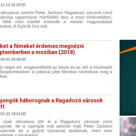
11-13 16:18:00
rakozások szerint Peter Jackson Ragadozó városok című
ukciója ugyanolyan mérföldkő lesz a mozi történetében,
t több mint másfél évtizede a mester nagyszabású
ezése, A Gyűrűk Ura volt.
ket a filmeket érdemes megnézni
ptemberben a moziban (2018)
-09-01 09:49:00
ár véget ért, megkezdődött az iskola és az idő is hűvösebb
. Szeptemberben is jobbnál jobb filmeket nézhetünk meg a
ban.
ajongók háborognak a Ragadozó városok
tt
-01-22 19:41:00
 csak előzetese jött ki a Ragadozó városok című
asynak, de a rajongók már petíciót írtak Peter Jackson
ducernek és a gyártó Universal stúdiónak, mert nem
edettek a látottakkal.