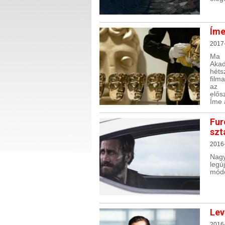
Íme
2017
Ma r
Akad
héts
film
az 
elős
Íme a
Fur
szt
2016-
Nagy
legú
módo
Lev
2016-