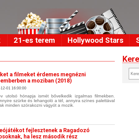
k
21-es terem
Hollywood Stars
Ker
ket a filmeket érdemes megnézni
emberben a moziban (2018)
-12-01 16:00:00
v utolsó hónapja ismét bővelkedik izgalmas filmekben.
nyire szürke és lehangoló a tél, annyira színes palettával
ak minden szórakozni vágyót a mozik.
eójátékot fejlesztenek a Ragadozó
osoknak, ha lesz második rész