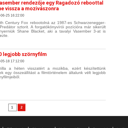
asember rendezője egy Ragadozó reboottal
ne vissza a mozivászonra
-06-25 16:22:00
th Century Fox rebootolná az 1987-es Schwarzenegger-
 Predátor sztorit. A forgatókönyvírói pozícióra már sikerült
yerniük Shane Blacket, aki a tavalyi Vasember 3-at is
ezte.
0 legjobb szörnyfilm
-05-18 17:12:00
illa a héten visszatért a mozikba, ezért készítettünk
ek egy összeállítást a filmtörténelem általunk vélt legjobb
yfilmjeiből.
1
2