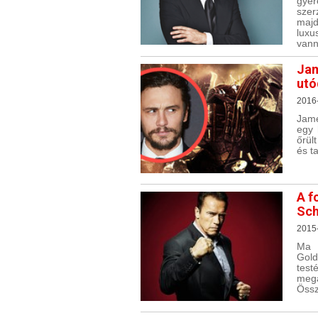
gyer
szer
majd
luxu
vann
Jam
utó
2016
Jame
egy 
őrül
és t
A f
Sc
2015
Ma ü
Gold
test
megá
Össz