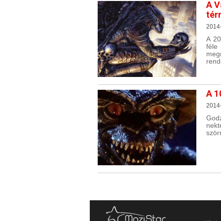
A V
tér
2014
A 20
féle
megn
rend
A 1
2014
Godz
nekt
szörn