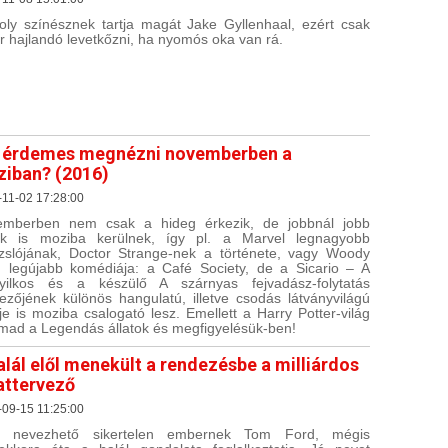
ly színésznek tartja magát Jake Gyllenhaal, ezért csak
r hajlandó levetkőzni, ha nyomós oka van rá.
 érdemes megnézni novemberben a
iban? (2016)
11-02 17:28:00
emberben nem csak a hideg érkezik, de jobbnál jobb
ek is moziba kerülnek, így pl. a Marvel legnagyobb
zslójának, Doctor Strange-nek a története, vagy Woody
n legújabb komédiája: a Café Society, de a Sicario – A
yilkos és a készülő A szárnyas fejvadász-folytatás
ezőjének különös hangulatú, illetve csodás látványvilágú
fije is moziba csalogató lesz. Emellett a Harry Potter-világ
ámad a Legendás állatok és megfigyelésük-ben!
alál elől menekült a rendezésbe a milliárdos
attervező
09-15 11:25:00
 nevezhető sikertelen embernek Tom Ford, mégis