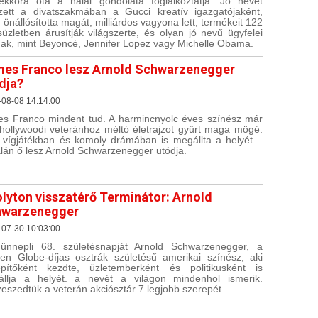
ekkora óta a halál gondolata foglalkoztatja. Jó nevet
zett a divatszakmában a Gucci kreatív igazgatójaként,
 önállósította magát, milliárdos vagyona lett, termékeit 122
süzletben árusítják világszerte, és olyan jó nevű ügyfelei
ak, mint Beyoncé, Jennifer Lopez vagy Michelle Obama.
es Franco lesz Arnold Schwarzenegger
dja?
-08-08 14:14:00
s Franco mindent tud. A harmincnyolc éves színész már
hollywoodi veteránhoz méltó életrajzot gyűrt maga mögé:
t vígjátékban és komoly drámában is megállta a helyét…
alán ő lesz Arnold Schwarzenegger utódja.
olyton visszatérő Terminátor: Arnold
hwarzenegger
-07-30 10:03:00
nnepli 68. születésnapját Arnold Schwarzenegger, a
en Globe-díjas osztrák születésű amerikai színész, aki
építőként kezdte, üzletemberként és politikusként is
llja a helyét. a nevét a világon mindenhol ismerik.
eszedtük a veterán akciósztár 7 legjobb szerepét.