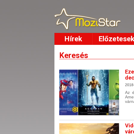
Hírek
Előzetese
Keresés
Eze
dec
2018
Az é
Amen
várn
Vid
vár