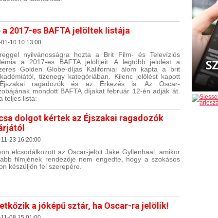
 a 2017-es BAFTA jelöltek listája
-01-10 10:13:00
eggel nyilvánosságra hozta a Brit Film- és Televíziós
émia a 2017-es BAFTA jelöltjeit. A legtöbb jelölést a
zeres Golden Globe-díjas Kaliforniai álom kapta a brit
akadémiától, tizenegy kategóriában. Kilenc jelölést kapott
Éjszakai ragadozók és az Érkezés is. Az Oscar-
zobájának mondott BAFTA díjakat február 12-én adják át.
 teljes lista:
csa dolgot kértek az Éjszakai ragadozók
árjától
11-23 16:20:00
on elcsodálkozott az Oscar-jelölt Jake Gyllenhaal, amikor
jabb filmjének rendezője nem engedte, hogy a szokásos
n készüljön fel szerepére.
etkőzik a jóképű sztár, ha Oscar-ra jelölik!
11-08 15:01:00