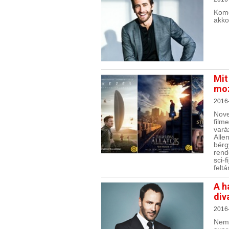
Komo
akko
Mit
moz
2016-
Nov
film
vará
Alle
bérg
rend
sci-
felt
A h
div
2016-
Nem