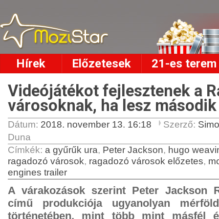
Hírek
Előzetesek
21-es terem
Videójátékot fejlesztenek a 
városoknak, ha lesz második
Dátum:
2018. november 13. 16:18
Szerző:
Sim
Duna
Címkék
:
a gyűrűk ura
,
Peter Jackson
,
hugo weavi
ragadozó városok
,
ragadozó városok előzetes
,
mo
engines trailer
A várakozások szerint Peter Jackson 
című produkciója ugyanolyan mérföl
történetében, mint több mint másfél 