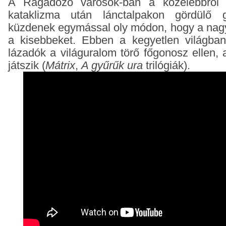
A Ragadozó városok-ban a közelebbről n
kataklizma után lánctalpakon gördülő g
küzdenek egymással oly módon, hogy a nag
a kisebbeket. Ebben a kegyetlen világban 
lázadók a világuralom törő főgonosz ellen, 
játszik (
Mátrix
,
A gyűrűk ura
trilógiák).