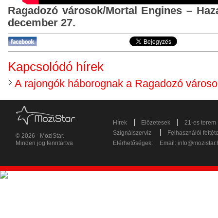
Ragadozó városok/Mortal Engines – Haza
december 27.
Kapcsolódó hírek
A rajongók háborognak a Ragadozó városo
|
|
Hírek
Előzetesek
21-es terem
|
Szignálszerviz
Felhasználói feltét
© 2026 - MoziStar.
Minden jog fenntartva
Elérhetőségek:
Email:
info@mozistar.