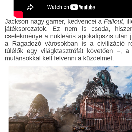
Jackson nagy gamer, kedvencei a
Fallout
, i
játéksorozatok. Ez nem is csoda, hiszen
cselekménye a nukleáris apokalipszis után 
a Ragadozó városokban is a civilizáció 
túlélők egy világktasztrófát követően –, 
mutánsokkal kell felvenni a küzdelmet.