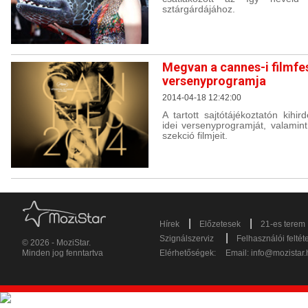
sztárgárdájához.
Megvan a cannes-i filmfes
versenyprogramja
2014-04-18 12:42:00
A tartott sajtótájékoztatón kihir
idei versenyprogramját, valami
szekció filmjeit.
|
|
Hírek
Előzetesek
21-es terem
|
Szignálszerviz
Felhasználói feltét
© 2026 - MoziStar.
Minden jog fenntartva
Elérhetőségek:
Email:
info@mozistar.