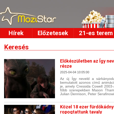
Hírek
Előzetesek
21-es terem
Keresés
Előkészületben az Így nev
része
2025-04-04 10:05:00
Az új Így neveld a sárkányo
bemutatott azonos című animáci
je, amely Cressida Cowell 2003-
főbb szerepekben Mason Thames
Julian Dennison, Peter Serafinowi
Közel 18 ezer fürdőkádny
ropogtattunk tavaly