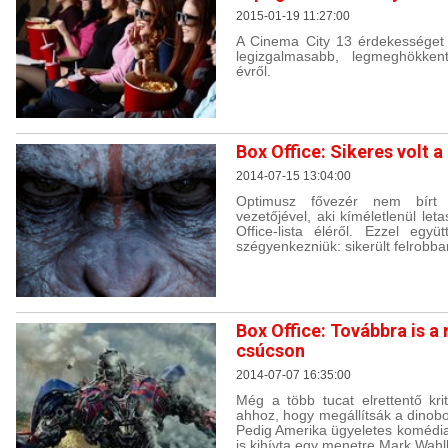
2015-01-19 11:27:00
A Cinema City 13 érdekességet 
legizgalmasabb, legmeghökke
évről.
Box Office: Sikeres volt
2014-07-15 13:04:00
Optimusz fővezér nem bírt
vezetőjével, aki kíméletlenül let
Office-lista éléről. Ezzel egy
szégyenkezniük: sikerült felrobban
Box Office: Továbbra is a
csúcson
2014-07-07 16:35:00
Még a több tucat elrettentő krit
ahhoz, hogy megállítsák a dinob
Pedig Amerika ügyeletes komédia
is kihívta egy menetre Mark Wahl