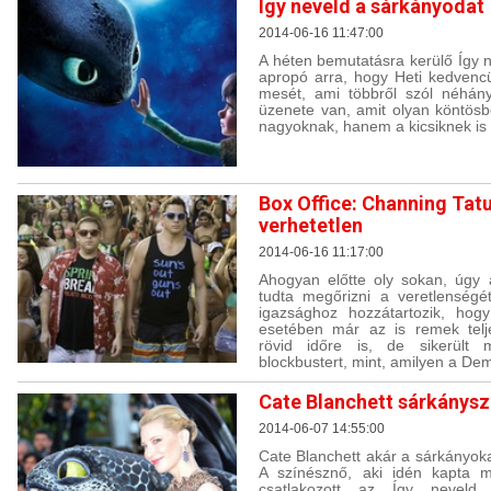
Így neveld a sárkányodat
2014-06-16 11:47:00
A héten bemutatásra kerülő Így 
apropó arra, hogy Heti kedvencü
mesét, ami többről szól néhány
üzenete van, amit olyan köntös
nagyoknak, hanem a kicsiknek is
Box Office: Channing Tat
verhetetlen
2014-06-16 11:17:00
Ahogyan előtte oly sokan, úgy 
tudta megőrizni a veretlenségé
igazsághoz hozzátartozik, hogy
esetében már az is remek telj
rövid időre is, de sikerült
blockbustert, mint, amilyen a De
Cate Blanchett sárkánysze
2014-06-07 14:55:00
Cate Blanchett akár a sárkányokat
A színésznő, aki idén kapta má
csatlakozott az Így neveld