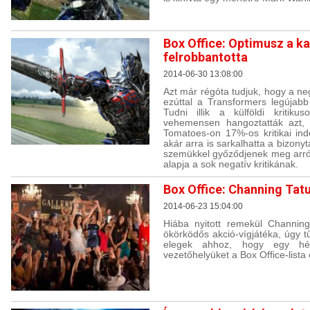
Box Office: Optimusz a ka
felrobbantotta
2014-06-30 13:08:00
Azt már régóta tudjuk, hogy a ne
ezúttal a Transformers legújabb 
Tudni illik a külföldi kritik
vehemensen hangoztatták azt, 
Tomatoes-on 17%-os kritikai inde
akár arra is sarkalhatta a bizony
szemükkel győződjenek meg arró
alapja a sok negatív kritikának.
Box Office: Channing Tat
2014-06-23 15:04:00
Hiába nyitott remekül Channin
ökörködős akció-vígjátéka, úgy 
elegek ahhoz, hogy egy hé
vezetőhelyüket a Box Office-lista 