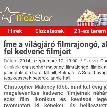
Hírek
Előzetesek
21-es terem
Íme a világjáró filmrajongó, a
fel kedvenc filmjeit
Dátum:
2014. szeptember 12. 13:00
Szerző:
Cs
Címkék
:
christopher maloney
,
filmrajongó
,
filmek 
jelenetek
,
die hard
,
kill bill
,
Batman - A Sötét Lovag
reszkessetek betörők
,
annie hall
Christopher Maloney több, mint két évig já
megelevenítse kedvenc filmjeinek néhán
száz film ikonikus és kevésbé legen
nyomtatott ki képeket, és beilleszte