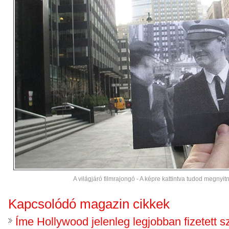
A világjáró filmrajongó - A képre kattintva tudod megnyitni
Kapcsolódó magazin cikkek
Íme Hollywood jelenleg legjobban fizetett s