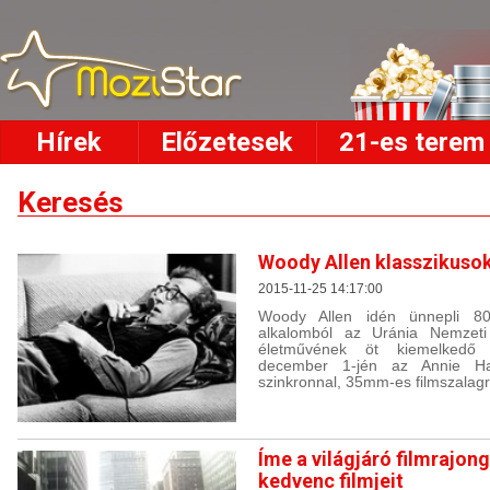
Hírek
Előzetesek
21-es terem
Keresés
Woody Allen klasszikusok
2015-11-25 14:17:00
Woody Allen idén ünnepli 80.
alkalomból az Uránia Nemzeti
életművének öt kiemelkedő fi
december 1-jén az Annie Hal
szinkronnal, 35mm-es filmszalagról
Íme a világjáró filmrajongó
kedvenc filmjeit