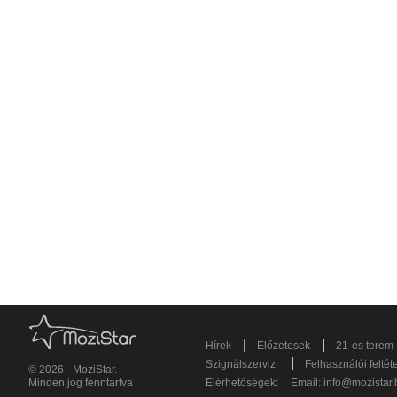
|
|
Hírek
Előzetesek
21-es terem
|
Szignálszerviz
Felhasználói feltét
© 2026 - MoziStar.
Minden jog fenntartva
Elérhetőségek:
Email:
info@mozistar.