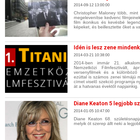
2014-09-12 13:00:00
Christopher Maloney több, mint k
megelevenítse kedvenc filmjeine
film ikonikus és kevésbé legend
képeket, és beillesztette őket a v
Idén is lesz zene mindenk
2014-03-21 10:38:00
2014-ben immár 21. alkalom
Nemzetközi Filmfesztivált, á
versenyfilmek és a különböző 
ezúttal is számos zenei témájú
címet viselő szekció programja ny
át a hatvanas évektől napjainkig.
Diane Keaton 5 legjobb s
2014-01-05 10:47:00
Diane Keaton 68. születésnapj
melyik öt szerep állt neki a legjo