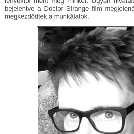
lényektől ment meg minket.
Ugyan hivata
bejelentve a Doctor Strange film megjelen
megkezdődtek a munkálatok.