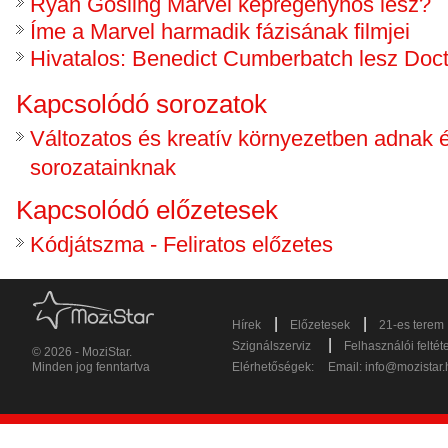
Ryan Gosling Marvel képregényhős lesz?
Íme a Marvel harmadik fázisának filmjei
Hivatalos: Benedict Cumberbatch lesz Doct
Kapcsolódó sorozatok
Változatos és kreatív környezetben adnak 
sorozatainknak
Kapcsolódó előzetesek
Kódjátszma - Feliratos előzetes
|
|
Hírek
Előzetesek
21-es terem
|
Szignálszerviz
Felhasználói feltét
© 2026 - MoziStar.
Minden jog fenntartva
Elérhetőségek:
Email:
info@mozistar.