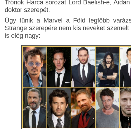
Trónok Harca sorozat Lord Baelish-e, Aidan
doktor szerepét.
Úgy tűnik a Marvel a Föld legfőbb varázs
Strange szerepére nem kis neveket szemelt k
is elég nagy: