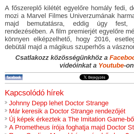
A főszereplő kilétét egyelőre homály fedi, 
mozi a Marvel Filmes Univerzumának harmad
majd bemutatásra, eddig úgy fest, 
rendezésében.
A film premierjét egyelőre m
könnyen elképzelhető, hogy 2016, esetl
debütál majd a mágikus szuperhős a vászno
Csatlakozz közösségünkhöz
a
Facebo
videóinkat a
Youtube
-on
Kapcsolódó hírek
Johnny Depp lehet Doctor Strange
Már keresik a Doctor Strange rendezőjét
Új képek érkeztek a The Imitation Game-bő
A Prometheus írója foghatja majd Doctor S