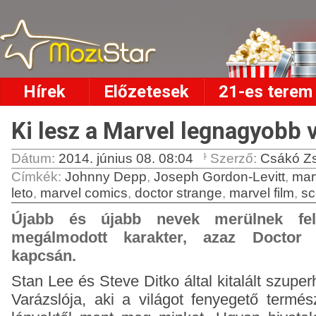
Hírek
Előzetesek
21-es terem
Ki lesz a Marvel legnagyobb 
Dátum:
2014. június 08. 08:04
Szerző:
Csákó Zs
Címkék
:
Johnny Depp
,
Joseph Gordon-Levitt
,
mar
leto
,
marvel comics
,
doctor strange
,
marvel film
,
sc
Újabb és újabb nevek merülnek fel
megálmodott karakter, azaz Doctor 
kapcsán.
Stan Lee és Steve Ditko által kitalált szupe
Varázslója, aki a világot fenyegető termész