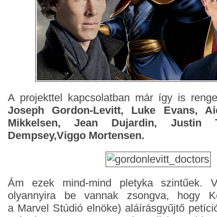
A projekttel kapcsolatban már így is renge
Joseph Gordon-Levitt, Luke Evans, Ai
Mikkelsen, Jean Dujardin, Justin T
Dempsey,Viggo Mortensen.
Ám ezek mind-mind pletyka szintűek. V
olyannyira be vannak zsongva, hogy K
a
Marvel Stúdió elnöke
) aláírásgyűjtő petíci