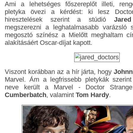
Ami a lehetséges főszereplőt illeti, reng
pletyka övezi a kérdést: ki lesz Doct
hiresztelések szerint a stúdió
Jare
megszerezni a leghatalmasabb varázsló s
megosztó színész a Mielőtt meghaltam cím
alakításáért Oscar-díjat kapott.
Viszont korábban az a hír járta, hogy
Johnn
Marvel.
Ám a legfrissebb pletykák szerint
neve került a Marvel - Doctor Strange
Cumberbatch
, valamint
Tom Hardy
.