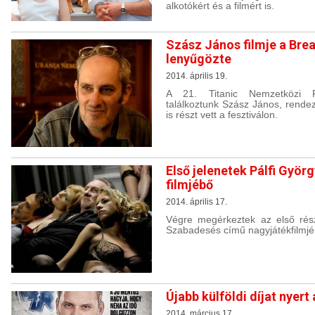
alkotókért és a filmért is.
Szász János filmje a Bre
lenyűgözte
2014. április 19.
A 21. Titanic Nemzetközi Fi
találkoztunk Szász János, rendez
is részt vett a fesztiválon.
Első jelenetek Pálfi Gyö
filmjébő
2014. április 17.
Végre megérkeztek az első rész
Szabadesés című nagyjátékfilmjé
Újabb külföldi díjat nyert
2014. március 17.