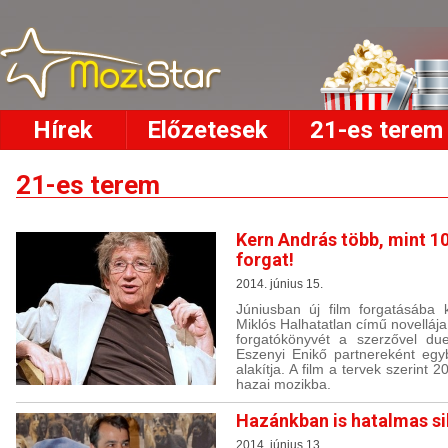
Hírek
Előzetesek
21-es terem
21-es terem
Kern András több, mint 10
forgat!
2014. június 15.
Júniusban új film forgatásába
Miklós Halhatatlan című novellá
forgatókönyvét a szerzővel due
Eszenyi Enikő partnereként egyb
alakítja. A film a tervek szerint
hazai mozikba.
Hazánkban is hatalmas sik
2014. június 13.