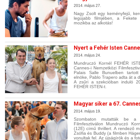
2014. május 27.
Nagy Zsolt egy keményfejű, ker
legújabb filmjében, a Fekete
mozikba az alkotás!
Nyert a Fehér Isten Cann
2014. május 24.
Mundruczó Kornél FEHÉR ISTEN
Cannes-i Nemzetközi Filmfesztiv
Palais Salle Bunuelben tartott
elnöke, Pablo Trapero adta át a 
A zsűri a szekcióban induló 20
FEHÉR ISTEN-t.
Magyar siker a 67. Cannes
2014. május 19.
Szombaton mutatták be a 
Filmfesztiválon Mundruczó Korn
(12E) című thrillert. A rendező m
Zsófia és Buddy (a filmben Háge
vonultak fel. Az újságírók és a f