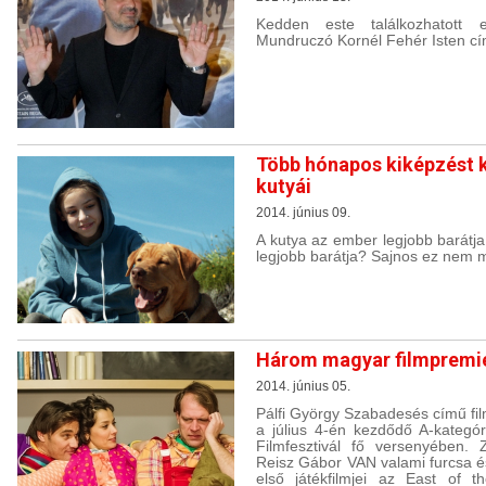
Kedden este találkozhatott 
Mundruczó Kornél Fehér Isten cím
Több hónapos kiképzést k
kutyái
2014. június 09.
A kutya az ember legjobb barátj
legjobb barátja? Sajnos ez nem m
Három magyar filmpremie
2014. június 05.
Pálfi György Szabadesés című film
a július 4-én kezdődő A-kategó
Filmfesztivál fő versenyében.
Reisz Gábor VAN valami furcsa 
első játékfilmjei az East of 