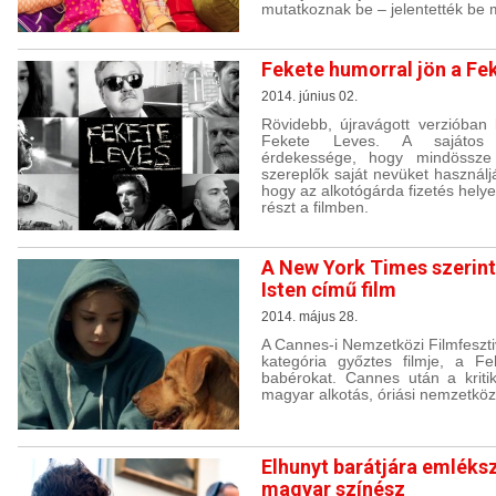
mutatkoznak be – jelentették be
Fekete humorral jön a Fe
2014. június 02.
Rövidebb, újravágott verzióban
Fekete Leves. A sajátos h
érdekessége, hogy mindössze 
szereplők saját nevüket használjá
hogy az alkotógárda fizetés helye
részt a filmben.
A New York Times szerint
Isten című film
2014. május 28.
A Cannes-i Nemzetközi Filmfeszt
kategória győztes filmje, a Fe
babérokat. Cannes után a kritik
magyar alkotás, óriási nemzetkö
Elhunyt barátjára emlékszi
magyar színész