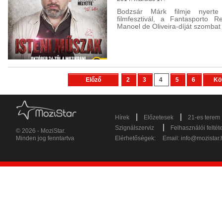
Bodzsár Márk filmje nyerte
filmfesztivál, a Fantasporto 
Manoel de Oliveira-díját szombat 
Előző
2
3
4
5
6
Kö
|
|
Hírek
Előzetesek
21-es terem
|
Szignálszerviz
Felhasználói feltét
© 2026 - MoziStar.
Minden jog fenntartva
Elérhetőségek:
Email:
info@mozistar.