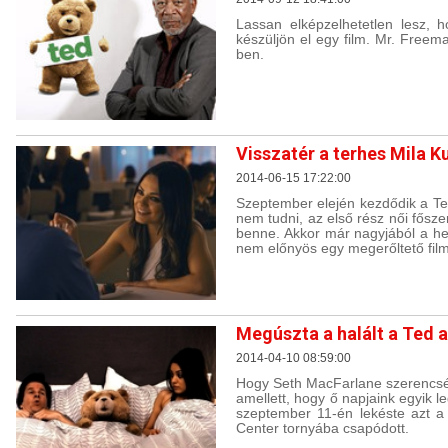
Lassan elképzelhetetlen lesz,
készüljön el egy film. Mr. Freem
ben.
Visszatér a terhes Mila K
2014-06-15 17:22:00
Szeptember elején kezdődik a Te
nem tudni, az első rész női fősze
benne. Akkor már nagyjából a he
nem előnyös egy megerőltető fil
Megúszta a halált a Ted a
2014-04-10 08:59:00
Hogy Seth MacFarlane szerencsé
amellett, hogy ő napjaink egyik 
szeptember 11-én lekéste azt a
Center tornyába csapódott.