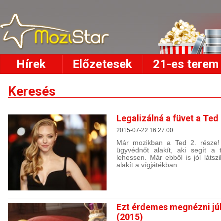
Hírek
Előzetesek
21-es terem
Keresés
Legalizálná a füvet a Ted 
2015-07-22 16:27:00
Már mozikban a Ted 2. része!
ügyvédnőt alakít, aki segít a
lehessen. Már ebből is jól láts
alakít a vígjátékban.
Ezt érdemes megnézni jú
(2015)