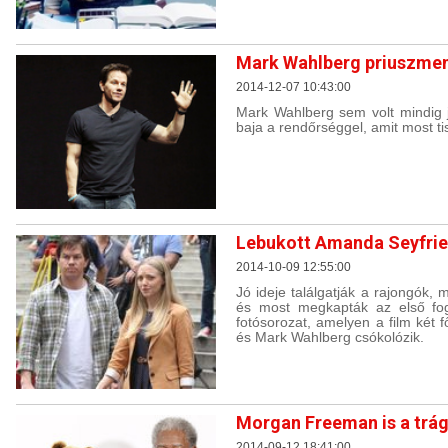
Mark Wahlberg priuszmen
2014-12-07 10:43:00
Mark Wahlberg sem volt mindig j
baja a rendőrséggel, amit most ti
Lebukott Amanda Seyfrie
2014-10-09 12:55:00
Jó ideje találgatják a rajongók,
és most megkapták az első fogó
fotósorozat, amelyen a film két 
és Mark Wahlberg csókolózik.
Morgan Freeman is a trág
2014-09-12 18:41:00