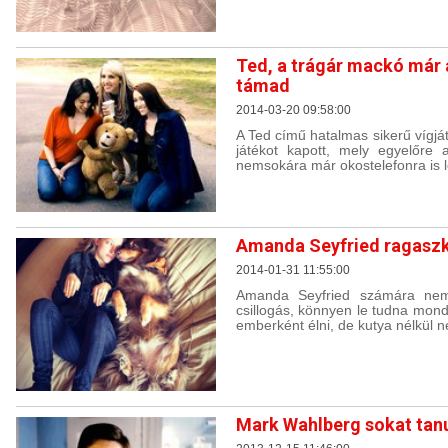
Ted, a trágár mackó már 
támad
2014-03-20 09:58:00
A Ted című hatalmas sikerű vígjá
játékot kapott, mely egyelőre
nemsokára már okostelefonra is le
Amanda Seyfried ragaszk
2014-01-31 11:55:00
Amanda Seyfried számára nem 
csillogás, könnyen le tudna mond
emberként élni, de kutya nélkül n
Mark Wahlberg sokat tanu