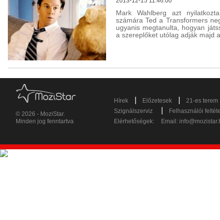
2013-12-15 11:46:00
Mark Wahlberg azt nyilatkozta
számára Ted a Transformers neg
ugyanis megtanulta, hogyan játs
a szereplőket utólag adják majd 
|
|
Hírek
Előzetesek
21-es terem
|
Szignálszerviz
Felhasználói feltét
© 2026 - MoziStar.
Minden jog fenntartva
Elérhetőségek:
Email:
info@mozistar.