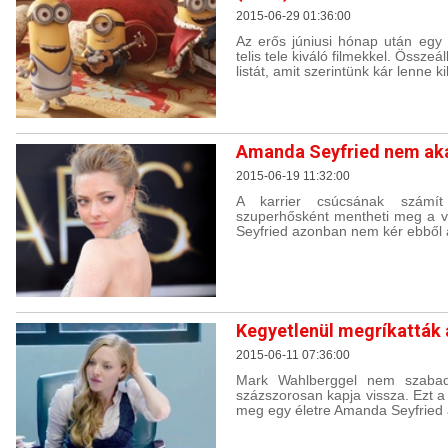
2015-06-29 01:36:00
Az erős júniusi hónap után egy 
telis tele kiváló filmekkel. Összeál
listát, amit szerintünk kár lenne 
Amanda Seyfried nem aka
2015-06-19 11:32:00
A karrier csúcsának számít
szuperhősként mentheti meg a v
Seyfried azonban nem kér ebből 
Kegyetlenül megríkatták a
2015-06-11 07:36:00
Mark Wahlberggel nem szabad 
százszorosan kapja vissza. Ezt a 
meg egy életre Amanda Seyfried 