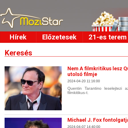
Hírek
Előzetesek
21-es terem
Keresés
Nem A filmkritikus lesz Q
utolsó filmje
2024-04-20 11:16:00
Quentin Tarantino leselejtezi a
filmkitikus-t.
Michael J. Fox fontolgatj
2024-04-07 14:40:00