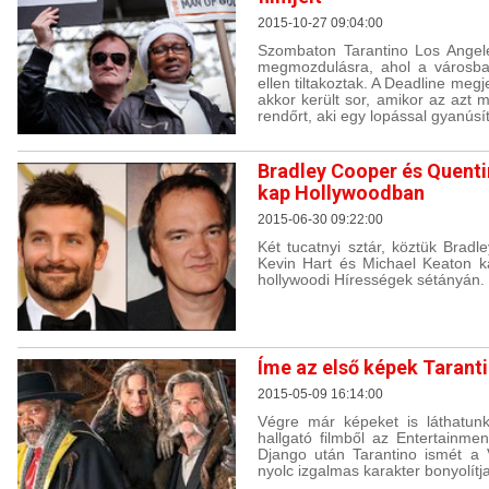
2015-10-27 09:04:00
Szombaton Tarantino Los Angel
megmozdulásra, ahol a városban
ellen tiltakoztak. A Deadline me
akkor került sor, amikor az azt
rendőrt, aki egy lopással gyanúsít
Bradley Cooper és Quentin
kap Hollywoodban
2015-06-30 09:22:00
Két tucatnyi sztár, köztük Bradl
Kevin Hart és Michael Keaton kap
hollywoodi Hírességek sétányán.
Íme az első képek Taranti
2015-05-09 16:14:00
Végre már képeket is láthatun
hallgató filmből az Entertainme
Django után Tarantino ismét a 
nyolc izgalmas karakter bonyolít