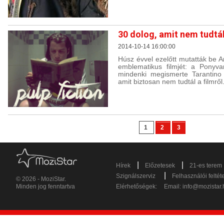
30 dolog, amit nem tudtá
2014-10-14 16:00:00
Húsz évvel ezelőtt mutatták be 
emblematikus filmjét: a Ponyva
mindenki megismerte Tarantino
amit biztosan nem tudtál a filmről
1
2
3
|
|
Hírek
Előzetesek
21-es terem
|
Szignálszerviz
Felhasználói feltét
© 2026 - MoziStar.
Minden jog fenntartva
Elérhetőségek:
Email:
info@mozistar.