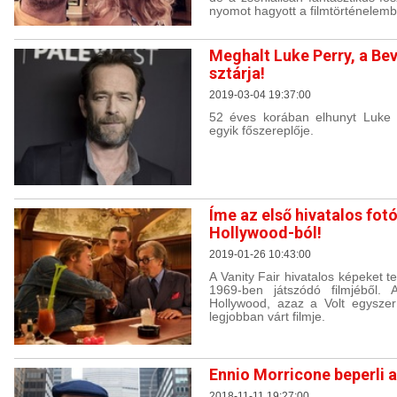
nyomot hagyott a filmtörténelem
Meghalt Luke Perry, a Bev
sztárja!
2019-03-04 19:37:00
52 éves korában elhunyt Luke P
egyik főszereplője.
Íme az első hivatalos fot
Hollywood-ból!
2019-01-26 10:43:00
A Vanity Fair hivatalos képeket t
1969-ben játszódó filmjéből
Hollywood, azaz a Volt egysze
legjobban várt filmje.
Ennio Morricone beperli 
2018-11-11 19:27:00