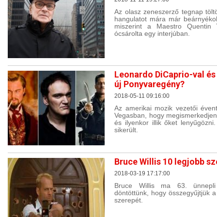
Az olasz zeneszerző tegnap tölt
hangulatot mára már beárnyékolta
miszerint a Maestro Quentin 
ócsárolta egy interjúban.
Leonardo DiCaprio-val és 
új Ponyvaregény?
2018-05-11 09:16:00
Az amerikai mozik vezetői éven
Vegasban, hogy megismerkedjenek
és ilyenkor illik őket lenyűgözn
sikerült.
Bruce Willis 10 legjobb s
2018-03-19 17:17:00
Bruce Willis ma 63. ünnepli 
döntöttünk, hogy összegyűjtjük a
szerepét.