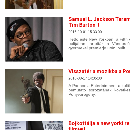
Samuel L. Jackson Tarant
Tim Burton-t
2016-10-01 15:33:00
Hétfő este New Yorkban, a Fifth
boltjában tartották a Vándors
gyermekei premierje utáni bulit.
Visszatér a mozikba a Po
2016-08-17 14:35:00
A Pannonia Entertainment a kulti
bemutató sorozatának követke
Ponyvaregény.
Bojkottálja a new yorki r
filmjeit