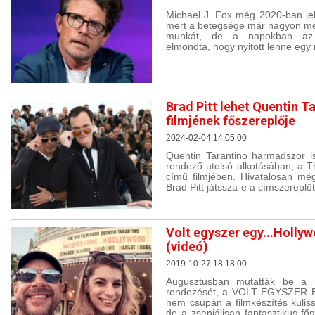
Michael J. Fox még 2020-ban jel
mert a betegsége már nagyon me
munkát, de a napokban az E
elmondta, hogy nyitott lenne egy
Brad Pitt lehet Quentin T
filmjének főszereplője
2024-02-04 14:05:00
Quentin Tarantino harmadszor is 
rendező utolsó alkotásában, a The
című filmjében. Hivatalosan mé
Brad Pitt játssza-e a címszereplőt
Volt egyszer egy...Holl
(videó)
2019-10-27 18:18:00
Augusztusban mutatták be a m
rendezését, a VOLT EGYSZER 
nem csupán a filmkészítés kulis
de a zseniálisan fantasztikus fős