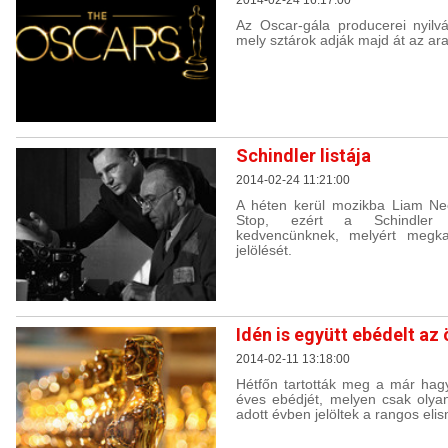
Az Oscar-gála producerei nyilv
mely sztárok adják majd át az ar
Schindler listája
2014-02-24 11:21:00
A héten kerül mozikba Liam Nee
Stop, ezért a Schindler li
kedvencünknek, melyért megka
jelölését.
Idén is együtt ebédelt az
2014-02-11 13:18:00
Hétfőn tartották meg a már hag
éves ebédjét, melyen csak olyan
adott évben jelöltek a rangos eli