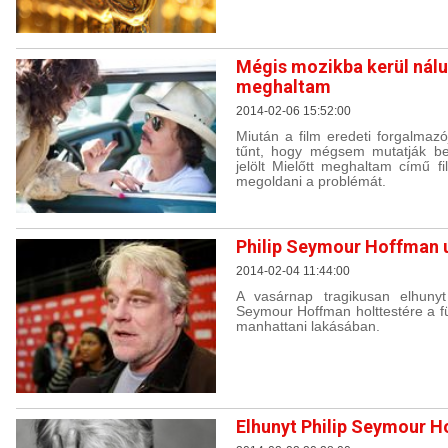
Mégis mozikba kerül nálu
meghaltam
2014-02-06 15:52:00
Miután a film eredeti forgalmazó
tűnt, hogy mégsem mutatják be
jelölt Mielőtt meghaltam című fi
megoldani a problémát.
Philip Seymour Hoffman u
2014-02-04 11:44:00
A vasárnap tragikusan elhunyt 
Seymour Hoffman holttestére a fü
manhattani lakásában.
Elhunyt Philip Seymour 