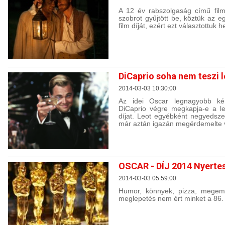
A 12 év rabszolgaság című film
szobrot gyűjtött be, köztük az e
film díját, ezért ezt választottuk
DiCaprio soha nem teszi l
2014-03-03 10:30:00
Az idei Oscar legnagyobb ké
DiCaprio végre megkapja-e a leg
díjat. Leot egyébként negyedsze
már aztán igazán megérdemelte v
OSCAR - DÍJ 2014 Nyerte
2014-03-03 05:59:00
Humor, könnyek, pizza, megem
meglepetés nem ért minket a 86.