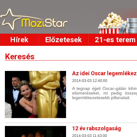
Hírek
Előzetesek
21-es terem
Keresés
Az idei Oscar legemlékez
2014-03-03 12:40:00
A tegnap éjjeli Oscar-gálán kihi
elismeréseket, mi pedig összeg
legemlékezetesebb pillanatait.
12 év rabszolgaság
2014-03-03 11:43:00