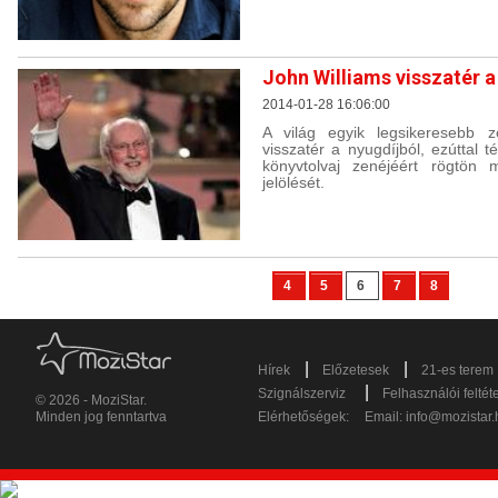
John Williams visszatér a
2014-01-28 16:06:00
A világ egyik legsikeresebb z
visszatér a nyugdíjból, ezúttal t
könyvtolvaj zenéjéért rögtön
jelölését.
4
5
6
7
8
|
|
Hírek
Előzetesek
21-es terem
|
Szignálszerviz
Felhasználói feltét
© 2026 - MoziStar.
Minden jog fenntartva
Elérhetőségek:
Email:
info@mozistar.