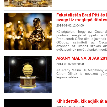
Feketelistán Brad Pitt és
avagy tíz meglepő döntés
2014-03-02 12:04:00
Kétségtelen, hogy az Oscar-dí
pontosan meglehet tippelni, a 
Producerek Céhe által díjazotta
Glóbusz számított az Oscar
azonban az utóbbit szokás ala
győzteseinek nevét akarjuk megjó
ARANY MÁLNA DÍJAK 20
2014-03-02 09:20:00
Az Arany Málna Díj Alapítvány ku
Citrom-Díjnak is nevezett gún
legrosszabbak:
Kihirdették, kik adják át 
2014-02-24 16:17:00