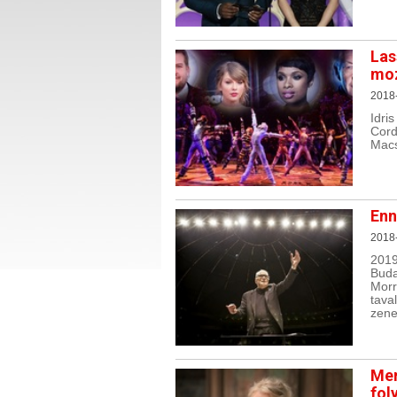
Las
moz
2018-
Idri
Cord
Macs
Enn
2018-
201
Bud
Morr
tav
zene
Mer
fol