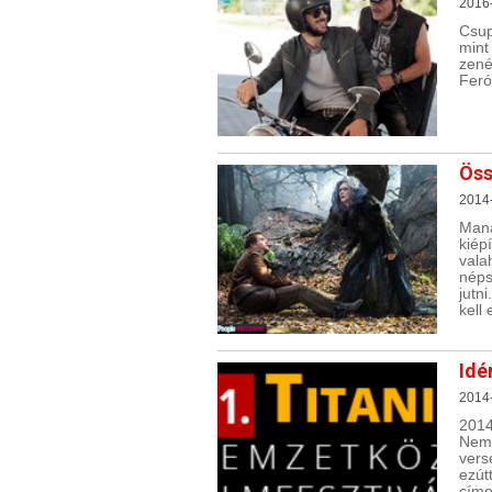
2016
Csup
mint
zen
Feró
Öss
2014
Mana
kiép
val
néps
jutn
kell
Idé
2014
201
Nemz
vers
ezút
címe