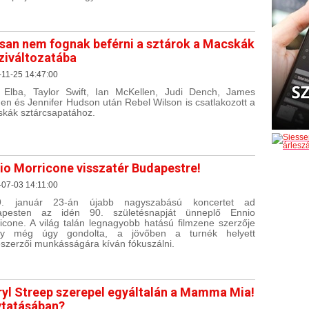
san nem fognak beférni a sztárok a Macskák
iváltozatába
11-25 14:47:00
s Elba, Taylor Swift, Ian McKellen, Judi Dench, James
en és Jennifer Hudson után Rebel Wilson is csatlakozott a
kák sztárcsapatához.
io Morricone visszatér Budapestre!
07-03 14:11:00
9. január 23-án újabb nagyszabású koncertet ad
apesten az idén 90. születésnapját ünneplő Ennio
icone. A világ talán legnagyobb hatású filmzene szerzője
aly még úgy gondolta, a jövőben a turnék helyett
szerzői munkásságára kíván fókuszálni.
yl Streep szerepel egyáltalán a Mamma Mia!
ytatásában?