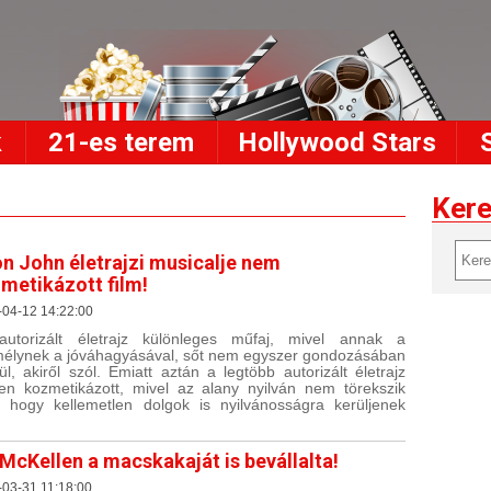
k
21-es terem
Hollywood Stars
Ker
on John életrajzi musicalje nem
metikázott film!
-04-12 14:22:00
utorizált életrajz különleges műfaj, mivel annak a
élynek a jóváhagyásával, sőt nem egyszer gondozásában
ül, akiről szól. Emiatt aztán a legtöbb autorizált életrajz
en kozmetikázott, mivel az alany nyilván nem törekszik
, hogy kellemetlen dolgok is nyilvánosságra kerüljenek
 McKellen a macskakaját is bevállalta!
03-31 11:18:00