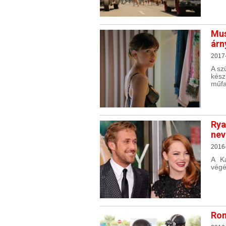
Mus
árn
2017
A sz
kész
műfa
Rya
nev
2016
A Ka
végé
Rom