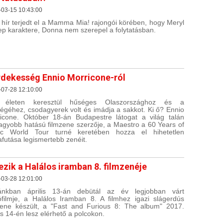
-03-15 10:43:00
 hír terjedt el a Mamma Mia! rajongói körében, hogy Meryl
ep karaktere, Donna nem szerepel a folytatásban.
rdekesség Ennio Morricone-ról
-07-28 12:10:00
 életen keresztül hűséges Olaszországhoz és a
ségéhez, csodagyerek volt és imádja a sakkot. Ki ő? Ennio
icone. Október 18-án Budapestre látogat a világ talán
agyobb hatású filmzene szerzője, a Maestro a 60 Years of
ic World Tour turné keretében hozza el hihetetlen
afutása legismertebb zenéit.
ezik a Halálos iramban 8. filmzenéje
-03-28 12:01:00
ánkban április 13-án debütál az év legjobban várt
ófilmje, a Halálos Iramban 8. A filmhez igazi slágerdús
zene készült, a "Fast and Furious 8: The album" 2017.
lis 14-én lesz elérhető a polcokon.