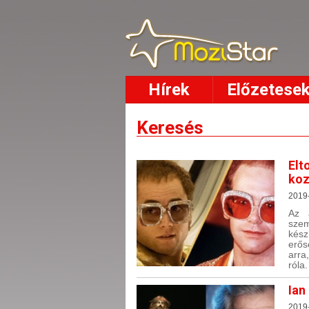
Hírek
Előzetese
Keresés
Elt
koz
2019
Az a
szem
kész
erős
arra
róla.
Ian
2019-