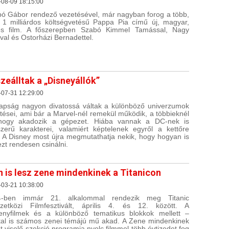
-08-09 18:15:00
ó Gábor rendező vezetésével, már nagyban forog a több,
 1 milliárdos költségvetésű Pappa Pia című új, magyar,
és film. A főszerepben Szabó Kimmel Tamással, Nagy
val és Ostorházi Bernadettel.
zeálltak a „Disneyállók”
-07-31 12:29:00
pság nagyon divatossá váltak a különböző univerzumok
ítései, ami bár a Marvel-nél remekül működik, a többieknél
ahogy akadozik a gépezet. Hiába vannak a DC-nek is
zerű karakterei, valamiért képtelenek egyről a kettőre
i. A Disney most újra megmutathatja nekik, hogy hogyan is
 ezt rendesen csinálni.
n is lesz zene mindenkinek a Titanicon
-03-21 10:38:00
4-ben immár 21. alkalommal rendezik meg Titanic
etközi Filmfesztivált, április 4. és 12. között. A
enyfilmek és a különböző tematikus blokkok mellett –
tal is számos zenei témájú mű akad. A Zene mindenkinek
t viselő szekció programja nyolc filmmel több évtizedet fog