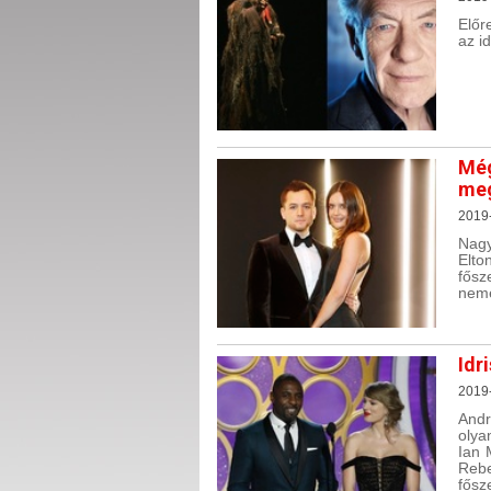
Előr
az i
Még
meg
2019
Nagy
Elto
fősz
nemé
Idr
2019
Andr
olya
Ian 
Rebe
fősz