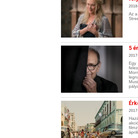
2018
Az a
Stre
5 é
2017
Egy
fele
Morr
legn
Mus
pály
Érk
2017
Haz
akci
film
ápri