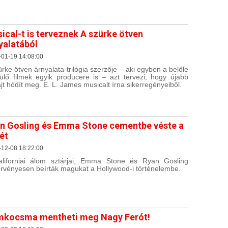
ical-t is terveznek A szürke ötven
yalatából
-01-19 14:08:00
ürke ötven árnyalata-trilógia szerzője – aki egyben a belőle
ülő filmek egyik producere is – azt tervezi, hogy újabb
jt hódít meg. E. L. James musicalt írna sikerregényeiből.
n Gosling és Emma Stone cementbe véste a
ét
-12-08 18:22:00
liforniai álom sztárjai, Emma Stone és Ryan Gosling
rvényesen beírták magukat a Hollywood-i történelembe.
kocsma mentheti meg Nagy Ferót!