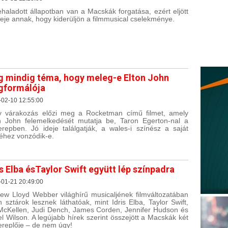
ehaladott állapotban van a Macskák forgatása, ezért eljött
deje annak, hogy kiderüljön a filmmusical cselekménye.
 mindig téma, hogy meleg-e Elton John
formálója
-02-10 12:55:00
 várakozás előzi meg a Rocketman című filmet, amely
n John felemelkedését mutatja be, Taron Egerton-nal a
erepben. Jó ideje találgatják, a wales-i színész a saját
hez vonzódik-e.
is Elba ésTaylor Swift együtt lép színpadra
-01-21 20:49:00
ew Lloyd Webber világhírű musicaljének filmváltozatában
n sztárok lesznek láthatóak, mint Idris Elba, Taylor Swift,
McKellen, Judi Dench, James Corden, Jennifer Hudson és
l Wilson. A legújabb hírek szerint összejött a Macskák két
ereplője – de nem úgy!