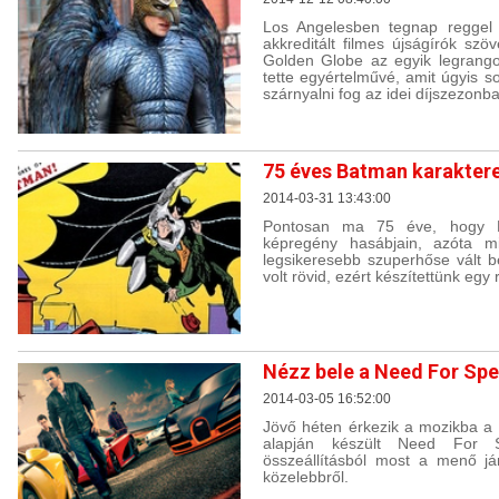
Los Angelesben tegnap reggel 
akkreditált filmes újságírók szöv
Golden Globe az egyik legrango
tette egyértelművé, amit úgyis s
szárnyalni fog az idei díjszezonb
75 éves Batman karakter
2014-03-31 13:43:00
Pontosan ma 75 éve, hogy Ba
képregény hasábjain, azóta m
legsikeresebb szuperhőse vált b
volt rövid, ezért készítettünk egy r
Nézz bele a Need For Spe
2014-03-05 16:52:00
Jövő héten érkezik a mozikba a
alapján készült Need For 
összeállításból most a menő já
közelebbről.