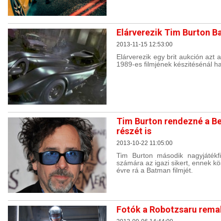
Elárverezik Tim Burton B
2013-11-15 12:53:00
Elárverezik egy brit aukción azt 
1989-es filmjének készitésénál h
Tim Burton rendezné a Be
részét is
2013-10-22 11:05:00
Tim Burton második nagyjátékfi
számára az igazi sikert, ennek k
évre rá a Batman filmjét.
Fotók a Robotzsaru rema