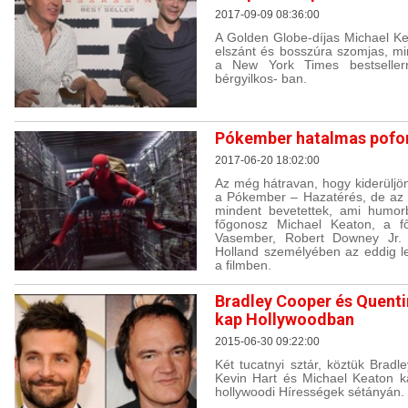
2017-09-09 08:36:00
A Golden Globe-díjas Michael K
elszánt és bosszúra szomjas, min
a New York Times bestsellerr
bérgyilkos- ban.
Pókember hatalmas pofon
2017-06-20 18:02:00
Az még hátravan, hogy kiderüljön
a Pókember – Hazatérés, de az m
mindent bevetettek, ami humor
főgonosz Michael Keaton, a f
Vasember, Robert Downey Jr. 
Holland személyében az eddig l
a filmben.
Bradley Cooper és Quentin
kap Hollywoodban
2015-06-30 09:22:00
Két tucatnyi sztár, köztük Bradl
Kevin Hart és Michael Keaton kap
hollywoodi Hírességek sétányán.