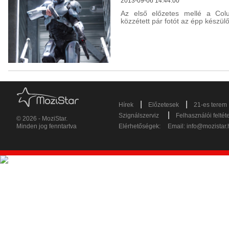
2013-09-06 14:44:00
Az első előzetes mellé a Co
közzétett pár fotót az épp készü
|
|
Hírek
Előzetesek
21-es terem
|
Szignálszerviz
Felhasználói feltét
© 2026 - MoziStar.
Minden jog fenntartva
Elérhetőségek:
Email:
info@mozistar.