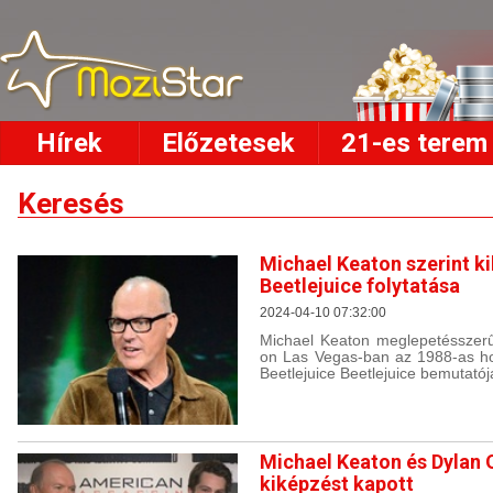
Hírek
Előzetesek
21-es terem
Keresés
Michael Keaton szerint ki
Beetlejuice folytatása
2024-04-10 07:32:00
Michael Keaton meglepetésszer
on Las Vegas-ban az 1988-as ho
Beetlejuice Beetlejuice bemutatój
Michael Keaton és Dylan 
kiképzést kapott