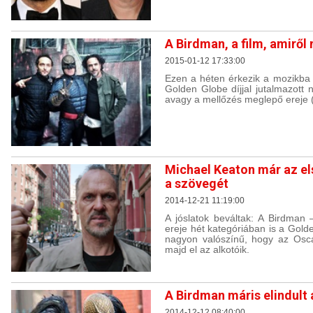
A Birdman, a film, amiről
2015-01-12 17:33:00
Ezen a héten érkezik a mozikba 
Golden Globe díjjal jutalmazott
avagy a mellőzés meglepő ereje 
Michael Keaton már az els
a szövegét
2014-12-21 11:19:00
A jóslatok beváltak: A Birdman
ereje hét kategóriában is a Golden
nagyon valószínű, hogy az Osc
majd el az alkotóik.
A Birdman máris elindult a
2014-12-12 08:40:00