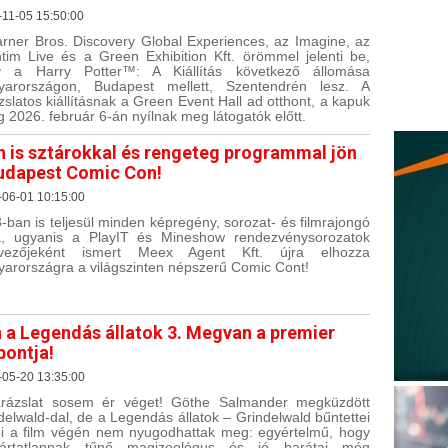
11-05 15:50:00
rner Bros. Discovery Global Experiences, az Imagine, az
tim Live és a Green Exhibition Kft. örömmel jelenti be,
y a Harry Potter™: A Kiállítás következő állomása
yarországon, Budapest mellett, Szentendrén lesz. A
zslatos kiállításnak a Green Event Hall ad otthont, a kapuk
g 2026. február 6-án nyílnak meg látogatók előtt.
n is sztárokkal és rengeteg programmal jön
udapest Comic Con!
-06-01 10:15:00
-ban is teljesül minden képregény, sorozat- és filmrajongó
, ugyanis a PlayIT és Mineshow rendezvénysorozatok
rvezőjeként ismert Meex Agent Kft. újra elhozza
arországra a világszinten népszerű Comic Cont!
 a Legendás állatok 3. Megvan a premier
pontja!
-05-20 13:35:00
rázslat sosem ér véget! Göthe Salmander megküzdött
delwald-dal, de a Legendás állatok – Grindelwald bűntettei
i a film végén nem nyugodhattak meg: egyértelmű, hogy
ártatlannak tűnő magizoológus és jó barátai még