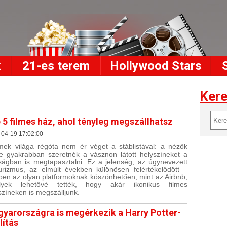
k
21-es terem
Hollywood Stars
Ker
 5 filmes ház, ahol tényleg megszállhatsz
-04-19 17:02:00
lmek világa régóta nem ér véget a stáblistával: a nézők
e gyakrabban szeretnék a vásznon látott helyszíneket a
ságban is megtapasztalni. Ez a jelenség, az úgynevezett
turizmus, az elmúlt években különösen felértékelődött –
ben az olyan platformoknak köszönhetően, mint az Airbnb,
lyek lehetővé tették, hogy akár ikonikus filmes
színeken is megszálljunk.
yarországra is megérkezik a Harry Potter-
lítás