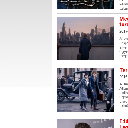
kény
talá
Meg
for
2017
A va
Lege
sike
egyr
megi
Tar
2016-
A le
Álla
doll
ugya
vilá
feln
Edd
Leg