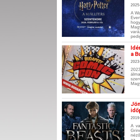
2025-
A Wa
Even
hog
Mag
vará
pedi
Idé
a B
2023
2023
álma
sze
Magy
Jön
idő
2019
A va
Grin
néző
az 