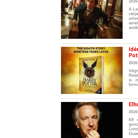
2016
A Le
várj
univ
amel
amik
Idé
Pot
2016
Végr
Rowl
is m
form
Elh
2016
69 
gon
Lond
Guar