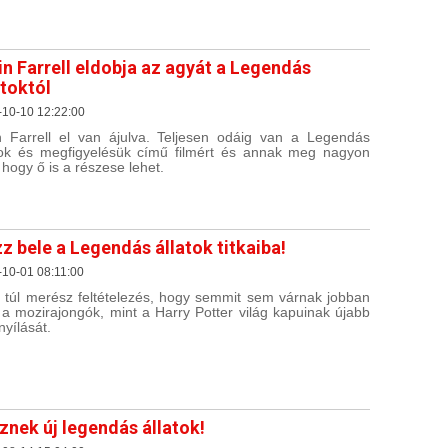
in Farrell eldobja az agyát a Legendás
atoktól
-10-10 12:22:00
n Farrell el van ájulva. Teljesen odáig van a Legendás
tok és megfigyelésük című filmért és annak meg nagyon
, hogy ő is a részese lehet.
z bele a Legendás állatok titkaiba!
10-01 08:11:00
túl merész feltételezés, hogy semmit sem várnak jobban
 a mozirajongók, mint a Harry Potter világ kapuinak újabb
yílását.
znek új legendás állatok!