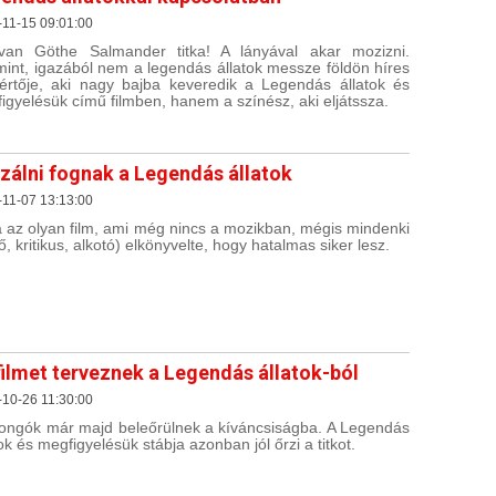
11-15 09:01:00
an Göthe Salmander titka! A lányával akar mozizni.
int, igazából nem a legendás állatok messze földön híres
értője, aki nagy bajba keveredik a Legendás állatok és
igyelésük című filmben, hanem a színész, aki eljátssza.
zálni fognak a Legendás állatok
11-07 13:13:00
a az olyan film, ami még nincs a mozikban, mégis mindenki
ő, kritikus, alkotó) elkönyvelte, hogy hatalmas siker lesz.
filmet terveznek a Legendás állatok-ból
10-26 11:30:00
jongók már majd beleőrülnek a kíváncsiságba. A Legendás
tok és megfigyelésük stábja azonban jól őrzi a titkot.