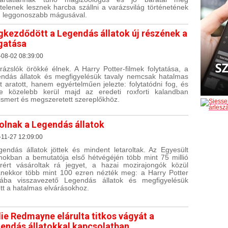
telenek lesznek harcba szállni a varázsvilág történetének
n leggonoszabb mágusával.
kezdődött a Legendás állatok új részének a
gatása
-08-02 08:39:00
rázslók örökké élnek. A Harry Potter-filmek folytatása, a
ndás állatok és megfigyelésük tavaly nemcsak hatalmas
rt aratott, hanem egyértelműen jelezte: folytatódni fog, és
e közelebb kerül majd az eredeti roxforti kalandban
smert és megszeretett szereplőkhöz.
olnak a Legendás állatok
11-27 12:09:00
gendás állatok jöttek és mindent letaroltak. Az Egyesült
mokban a bemutatója első hétvégéjén több mint 75 millió
árért vásároltak rá jegyet, a hazai mozirajongók közül
nekkor több mint 100 ezren nézték meg: a Harry Potter
gába visszavezető Legendás állatok és megfigyelésük
őtt a hatalmas elvárásokhoz.
ie Redmayne elárulta titkos vágyát a
endás állatokkal kapcsolatban