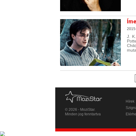
Íme
2015-
J. K
Pott
Chi
muta
Hírek
Szigná
© 2026 - MoziStar.
Minden jog fenntartva
Elérh