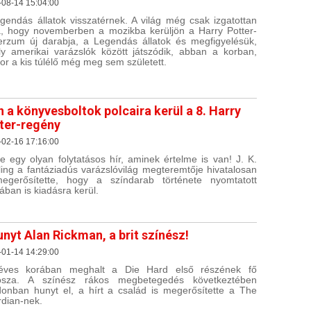
-08-14 15:04:00
gendás állatok visszatérnek. A világ még csak izgatottan
a, hogy novemberben a mozikba kerüljön a Harry Potter-
erzum új darabja, a Legendás állatok és megfigyelésük,
y amerikai varázslók között játszódik, abban a korban,
or a kis túlélő még meg sem született.
n a könyvesboltok polcaira kerül a 8. Harry
ter-regény
-02-16 17:16:00
e egy olyan folytatásos hír, aminek értelme is van! J. K.
ing a fantáziadús varázslóvilág megteremtője hivatalosan
egerősítette, hogy a színdarab története nyomtatott
ában is kiadásra kerül.
unyt Alan Rickman, a brit színész!
-01-14 14:29:00
éves korában meghalt a Die Hard első részének fő
osza. A színész rákos megbetegedés következtében
onban hunyt el, a hírt a család is megerősítette a The
dian-nek.