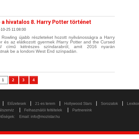
 a hivatalos 8. Harry Potter történet
10-25 11:08:00
. Rowling újabb részleteket hozott nyilvánosságra a Harry
er és az elátkozott gyermek /Harry Potter and the Cursed
ld/ című kétrészes színdarabról, amit 2016 nyarán
tnak be a londoni West End színpadán.
1
2
3
4
|
|
|
|
|
Előzetesek
21-es terem
Hollywood Stars
Sorozatok
Lexiko
|
|
lszerviz
Felhasználói feltételek
Partnereink
etőségek:
Email:
info@mozistar.hu