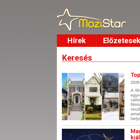
Hírek
Előzetese
Keresés
Top
2026
A fi
egyr
való
film
rész
ame
hely
Mag
kiál