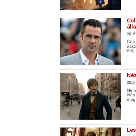
Col
áll
2016
Coli
álla
örül
Néz
2016-
Nem 
idén
megn
Les