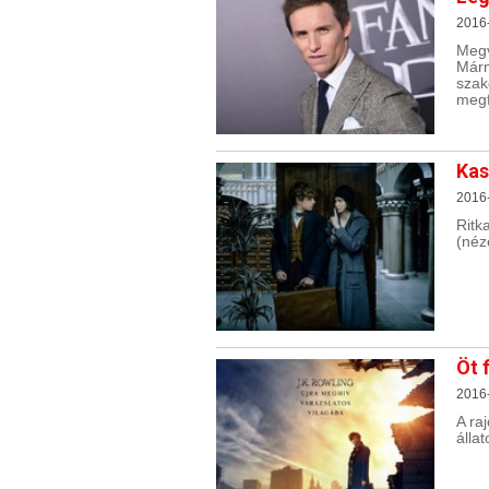
2016-
Megv
Márm
szak
megf
Kas
2016-
Ritk
(néz
Öt 
2016-
A ra
álla