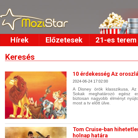
Hírek
Előzetesek
21-es terem
Keresés
10 érdekesség Az oroszlá
2024-06-24 17:02:00
A Disney örök klasszikusa, Az 
Sokak meghatározó egész e
biztosan nagyobb élményt nyújtot
most a tv előtt ülve.
Tom Cruise-ban hihetetle
holnap határa