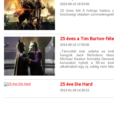
2024-06-10 16:53:00
10 éves lett A holnap határa c
közösségi oldalain szívmelenget
25 éves a Tim Burton-fél
2014-06-24 17:05:00
„Táncoltál már valaha az ördö
hangzik Jack Nicholson klas
Michael Keaton formálta Denev
korszakot nyitott a 90-es év
alkalmából egy új, eddig nem látot
25 éve Die Hard
2013-01-29 14:30:22