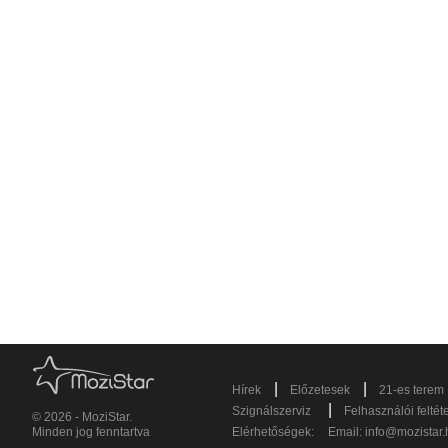
|
|
Hírek
Előzetesek
21-es terem
|
Szignálszerviz
Felhasználói feltét
© 2026 - MoziStar.
Minden jog fenntartva
Elérhetőségek:
Email:
info@mozistar.