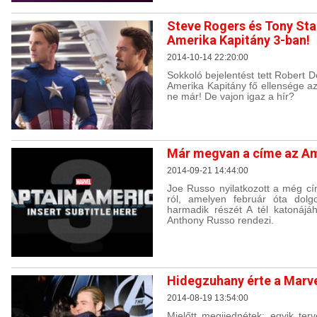
Steve Rogers és Tony Sta
Amerika Kapitány 3-ban!
2014-10-14 22:20:00
Sokkoló bejelentést tett Robert D
Amerika Kapitány fő ellensége a
ne már! De vajon igaz a hír?
Már megvan a címe az Am
2014-09-21 14:44:00
Joe Russo nyilatkozott a még cí
ról, amelyen február óta dolg
harmadik részét A tél katonájá
Anthony Russo rendezi.
Hidegzuhany érte a Marve
2014-08-19 13:54:00
Mielőtt megijednétek: egyik ter