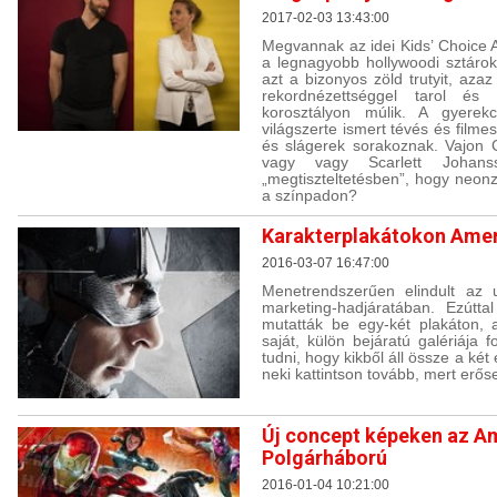
2017-02-03 13:43:00
Megvannak az idei Kids’ Choice A
a legnagyobb hollywoodi sztáro
azt a bizonyos zöld trutyit, aza
rekordnézettséggel tarol és
korosztályon múlik. A gyerekcs
világszerte ismert tévés és film
és slágerek sorakoznak. Vajon 
vagy vagy Scarlett Johan
„megtiszteltetésben”, hogy neo
a színpadon?
Karakterplakátokon Amer
2016-03-07 16:47:00
Menetrendszerűen elindult az 
marketing-hadjáratában. Ezútta
mutatták be egy-két plakáton, 
saját, külön bejáratú galériája 
tudni, hogy kikből áll össze a ké
neki kattintson tovább, mert erős
Új concept képeken az Am
Polgárháború
2016-01-04 10:21:00