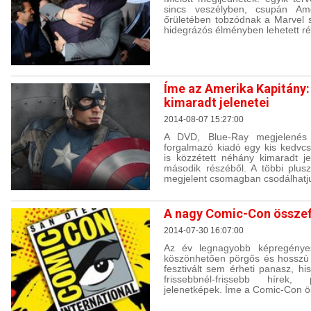
sincs veszélyben, csupán Ame
őrületében tobzódnak a Marvel s
hidegrázós élményben lehetett ré
Íme az Amerika Kapitány: 
kimaradt jelenetei
2014-08-07 15:27:00
A DVD, Blue-Ray megjelenés 
forgalmazó kiadó egy kis kedvcs
is közzétett néhány kimaradt j
második részéből. A többi plus
megjelent csomagban csodálhatj
A nagy Comic-Con összef
2014-07-30 16:07:00
Az év legnagyobb képregényes
köszönhetően pörgős és hosszú 
fesztivált sem érheti panasz, h
frissebbnél-frissebb hírek,
jelenetképek. Íme a Comic-Con ö