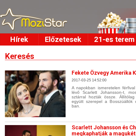
Hírek
Előzetesek
21-es terem
Keresés
Fekete Özvegy Amerika K
2017-03-25 14:52:00
A napokban ismeretelen férfival
lévő Scarlett Johansson-t, mo
sztárral hozták össze. Állítólag
együtt szerepel a Bosszúállók 
ban.
Scarlett Johansson és Chr
megkaphatják a magukét