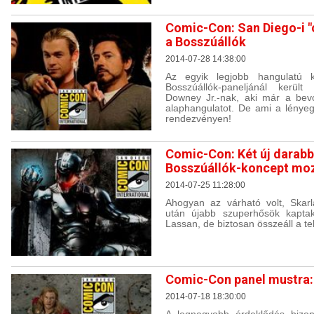
Comic-Con: San Diego-i "
a Bosszúállók
2014-07-28 14:38:00
Az egyik legjobb hangulatú k
Bosszúállók-paneljánál kerül
Downey Jr.-nak, aki már a bev
alaphangulatot. De ami a lényeg:
rendezvényen!
Comic-Con: Két új darabba
Bosszúállók-koncept moz
2014-07-25 11:28:00
Ahogyan az várható volt, Skar
után újabb szuperhősök kaptak
Lassan, de biztosan összeáll a te
Comic-Con panel mustra: 
2014-07-18 18:30:00