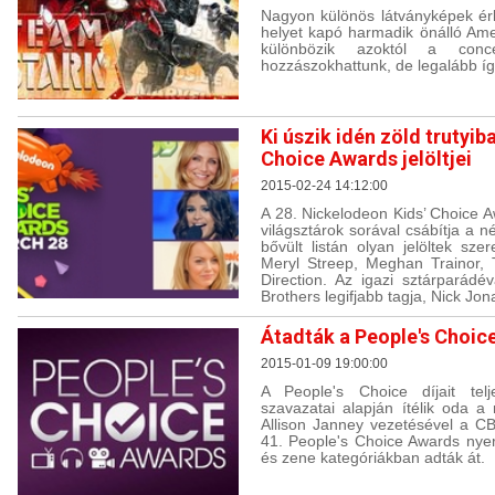
Nagyon különös látványképek érk
helyet kapó harmadik önálló Amer
különbözik azoktól a con
hozzászokhattunk, de legalább í
Ki úszik idén zöld trutyib
Choice Awards jelöltjei
2015-02-24 14:12:00
A 28. Nickelodeon Kids’ Choice A
világsztárok sorával csábítja a 
bővült listán olyan jelöltek sze
Meryl Streep, Meghan Trainor, 
Direction. Az igazi sztárparádé
Brothers legifjabb tagja, Nick Jon
Átadták a People's Choice
2015-01-09 19:00:00
A People's Choice díjait te
szavazatai alapján ítélik oda a
Allison Janney vezetésével a CB
41. People's Choice Awards nyerte
és zene kategóriákban adták át.