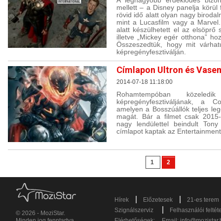
A legnagyobb érdeklődés biz
mellett – a Disney panelja körül 
rövid idő alatt olyan nagy birod
mint a Lucasfilm vagy a Marvel.
alatt készülhetett el az elsöprő
illetve „Mickey egér otthona” hoz
Összeszedtük, hogy mit várhat
képregényfesztiválján.
Címlapon Ultron és Vase
2014-07-18 11:18:00
Rohamtempóban közeled
képregényfesztiváljának, a C
amelyen a Bosszúállók teljes leg
magát. Bár a filmet csak 2015
nagy lendülettel beindult Tony
címlapot kaptak az Entertainment
1
2
|
|
Hírek
Előzetesek
21-es terem
|
Szignálszerviz
Felhasználói feltét
© 2026 - MoziStar.
Minden jog fenntartva
Elérhetőségek:
Email:
info@mozistar.