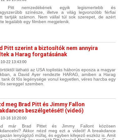
d Pitt nemzedékének egyik legismertebb és
agyszerűbb színésze, illetve a világ legvonzóbb férfiai
tt tartják számon. Nem vállal túl sok szerepet, de azért
te legalább egy filmben megjelenik.
d Pitt szerint a biztosítók nem annyira
ltek a Harag forgatásának
-10-22 13:43:00
örtöktől látható az USA toplistás háborús eposza a magyar
ikban, a David Ayer rendezte HARAG, amiben a Harag
 tank őt fős legénysége vonul kegyetlen, véres harcba egy
fős sereggel szemben.
d meg Brad Pitt és Jimmy Fallon
akdances beszélgetését! (videó)
-10-16 10:20:00
tad már Brad Pittet és Jimmy Fallont közösen
kdancelni? Akkor nézd meg ezt a videót! A breakdance
igazán lenyűgöző műfaj, és egyben kifejező eszköz is. Amit