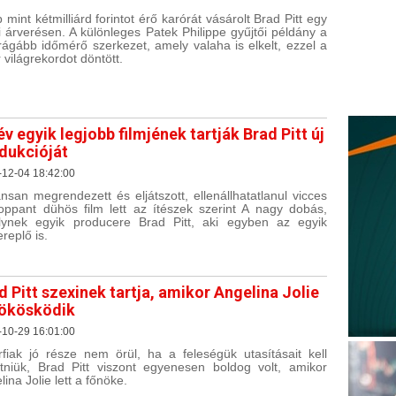
 mint kétmilliárd forintot érő karórát vásárolt Brad Pitt egy
i árverésen. A különleges Patek Philippe gyűjtői példány a
rágább időmérő szerkezet, amely valaha is elkelt, ezzel a
r világrekordot döntött.
év egyik legjobb filmjének tartják Brad Pitt új
dukcióját
-12-04 18:42:00
iánsan megrendezett és eljátszott, ellenállhatatlanul vicces
oppant dühös film lett az ítészek szerint A nagy dobás,
ynek egyik producere Brad Pitt, aki egyben az egyik
replő is.
d Pitt szexinek tartja, amikor Angelina Jolie
ökösködik
-10-29 16:01:00
rfiak jó része nem örül, ha a feleségük utasításait kell
tniük, Brad Pitt viszont egyenesen boldog volt, amikor
ina Jolie lett a főnöke.