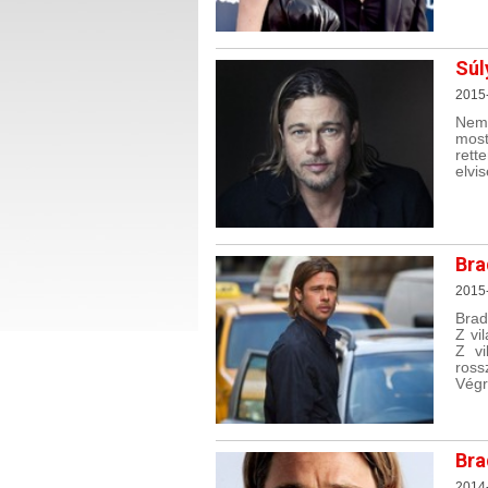
Súl
2015
Nemr
most
ret
elvi
Bra
2015
Brad
Z vi
Z vi
ross
Végr
Bra
2014