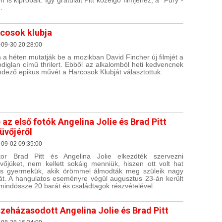
n is kipróbált. Így gratulált Pitt közelgő filmjéhez, a "Fury"-
.
cosok klubja
-09-30 20:28:00
 a héten mutatják be a mozikban David Fincher új filmjét a
odiglan című thrilert. Ebből az alkalomból heti kedvencnek
ndező epikus művét a Harcosok Klubját választottuk.
 az első fotók Angelina Jolie és Brad Pitt
üvőjéről
-09-02 09:35:00
or Brad Pitt és Angelina Jolie elkezdték szervezni
vőjüket, nem kellett sokáig menniük, hiszen ott volt hat
s gyermekük, akik örömmel álmodták meg szüleik nagy
át. A hangulatos eseményre végül augusztus 23-án került
 mindössze 20 barát és családtagok részvételével.
zeházasodott Angelina Jolie és Brad Pitt