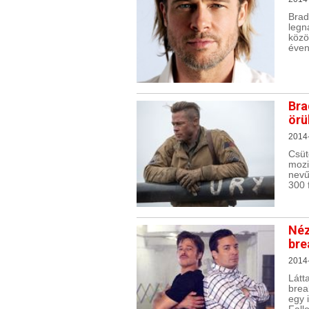
Bra
legn
közö
éven
Bra
örü
2014
Csüt
moz
nevű
300 
Néz
bre
2014
Lát
brea
egy 