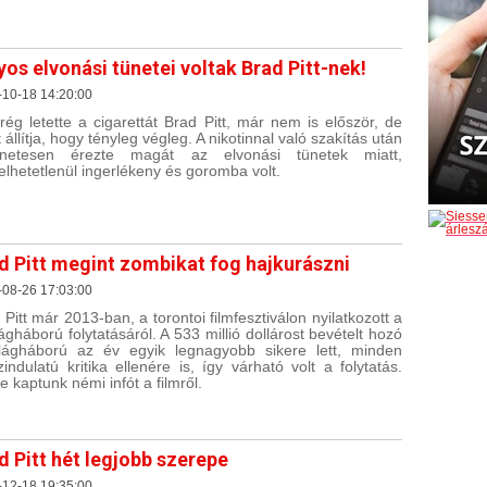
yos elvonási tünetei voltak Brad Pitt-nek!
-10-18 14:20:00
ég letette a cigarettát Brad Pitt, már nem is először, de
 állítja, hogy tényleg végleg. A nikotinnal való szakítás után
tenetesen érezte magát az elvonási tünetek miatt,
selhetetlenül ingerlékeny és goromba volt.
d Pitt megint zombikat fog hajkurászni
-08-26 17:03:00
 Pitt már 2013-ban, a torontoi filmfesztiválon nyilatkozott a
lágháború folytatásáról. A 533 millió dollárost bevételt hozó
lágháború az év egyik legnagyobb sikere lett, minden
zindulatú kritika ellenére is, így várható volt a folytatás.
e kaptunk némi infót a filmről.
d Pitt hét legjobb szerepe
-12-18 19:35:00