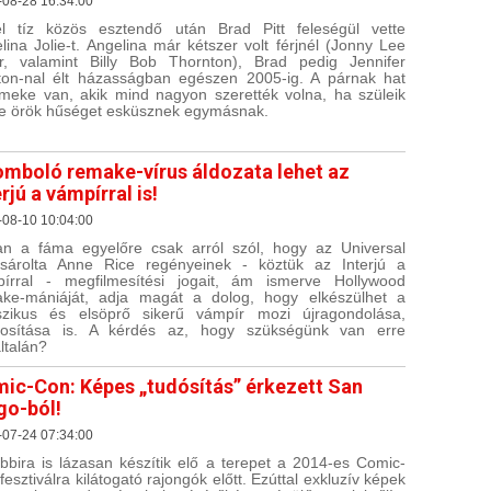
-08-28 16:34:00
l tíz közös esztendő után Brad Pitt feleségül vette
lina Jolie-t. Angelina már kétszer volt férjnél (Jonny Lee
er, valamint Billy Bob Thornton), Brad pedig Jennifer
ton-nal élt házasságban egészen 2005-ig. A párnak hat
meke van, akik mind nagyon szerették volna, ha szüleik
e örök hűséget esküsznek egymásnak.
omboló remake-vírus áldozata lehet az
erjú a vámpírral is!
-08-10 10:04:00
n a fáma egyelőre csak arról szól, hogy az Universal
ásárolta Anne Rice regényeinek - köztük az Interjú a
írral - megfilmesítési jogait, ám ismerve Hollywood
ke-mániáját, adja magát a dolog, hogy elkészülhet a
szikus és elsöprő sikerű vámpír mozi újragondolása,
alosítása is. A kérdés az, hogy szükségünk van erre
ltalán?
ic-Con: Képes „tudósítás” érkezett San
go-ból!
-07-24 07:34:00
bbira is lázasan készítik elő a terepet a 2014-es Comic-
fesztiválra kilátogató rajongók előtt. Ezúttal exkluzív képek