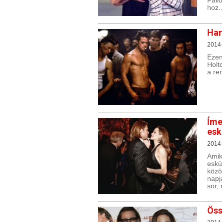
Fallo
hoz..
Har
2014
Ezen
Holt
a re
Íme
esk
2014
Amik
eskü
közö
napj
sor,
Öss