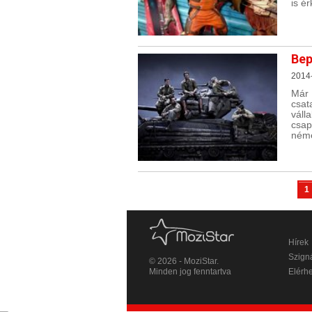
is é
Bep
2014-
Már 
csat
váll
csap
néme
1
Hírek
Szigná
© 2026 - MoziStar.
Minden jog fenntartva
Elérh