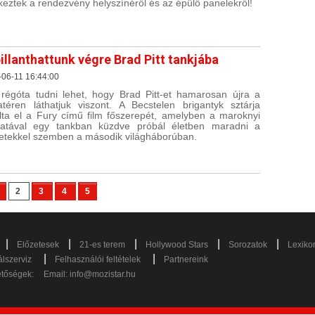
rkeztek a rendezvény helyszínéről és az épülő panelekről!
illanthattunk végre Brad Pitt tankjába
06-11 16:44:00
régóta tudni lehet, hogy Brad Pitt-et hamarosan újra a
atéren láthatjuk viszont. A Becstelen brigantyk sztárja
alta el a Fury című film főszerepét, amelyben a maroknyi
atával egy tankban küzdve próbál életben maradni a
tekkel szemben a második világháborúban.
2
3
4
5
|
|
|
|
|
Előzetesek
21-es terem
Hollywood Stars
Sorozatok
Lexiko
|
|
lszerviz
Felhasználói feltételek
Partnereink
etőségek:
Email:
info@mozistar.hu