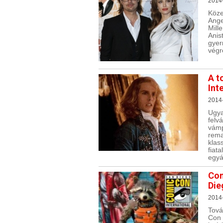
2014
Köze
Ange
Mill
Anis
gyer
végr
A t
Int
2014
Ugya
felv
vámp
rema
klas
fiat
egyá
Com
Die
2014
Tová
Con 