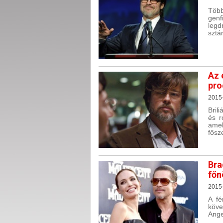
Több
genf
legd
sztá
Az 
pro
2015
Bril
és r
amel
fősze
Bra
főn
2015
A fé
köve
Angel