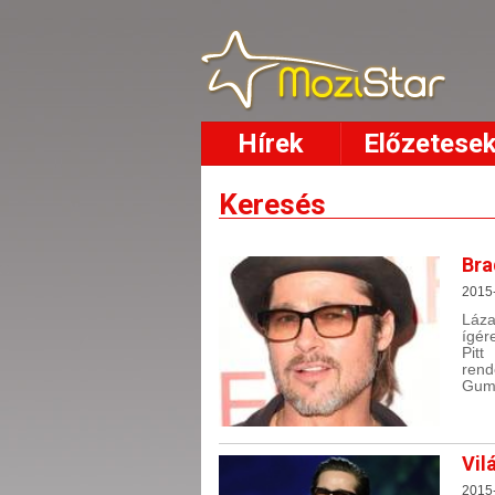
Hírek
Előzetese
Keresés
Bra
2015-
Láza
ígér
Pitt
ren
Gump
Vil
2015-