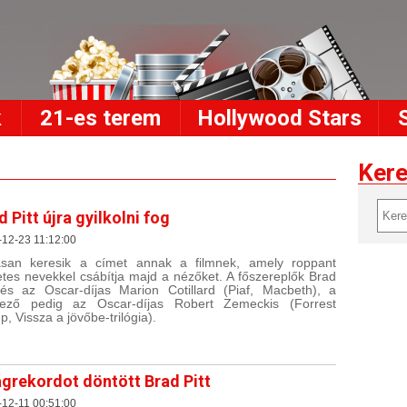
k
21-es terem
Hollywood Stars
Ker
d Pitt újra gyilkolni fog
12-23 11:12:00
san keresik a címet annak a filmnek, amely roppant
etes nevekkel csábítja majd a nézőket. A főszereplők Brad
 és az Oscar-díjas Marion Cotillard (Piaf, Macbeth), a
dező pedig az Oscar-díjas Robert Zemeckis (Forrest
, Vissza a jövőbe-trilógia).
ágrekordot döntött Brad Pitt
12-11 00:51:00