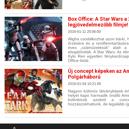
Box Office: A Star Wars a
legjövedelmezőbb filmje!
2016-01-11 20:06:00
Aligha csodálkozhat azon bárki,
őrzésére és a rendfenntartásár
éves „száműzetésük” alatt a 
elsajátították. A Star Wars: Az ébr
Kylo Ren egyetlen fénykardcsap
Office-listát.
Új concept képeken az Am
Polgárháború
2016-01-04 10:21:00
Nagyon különös látványképek érk
helyet kapó harmadik önálló Amer
különbözik azoktól a con
hozzászokhattunk, de legalább í