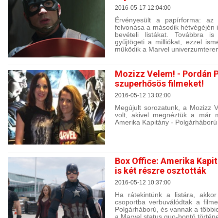
2016-05-17 12:04:00
Érvényesült a papírforma: az
felvonása a második hétvégéjén i
bevételi listákat. Továbbra 
gyűjtögeti a milliókat, ezzel is
működik a Marvel univerzumterem
Mozizz Velem! - Pordán P
szuperhősös filmeket!
2016-05-12 13:02:00
Megújult sorozatunk, a Mozizz 
volt, akivel megnéztük a már m
Amerika Kapitány - Polgárháború 
Box Office: Amerika Kapitá
is két részre osztották
2016-05-12 10:37:00
Ha rátekintünk a listára, akkor
csoportba verbuválódtak a film
Polgárháború, és vannak a többiek
a Marvel status quo-bontó történ