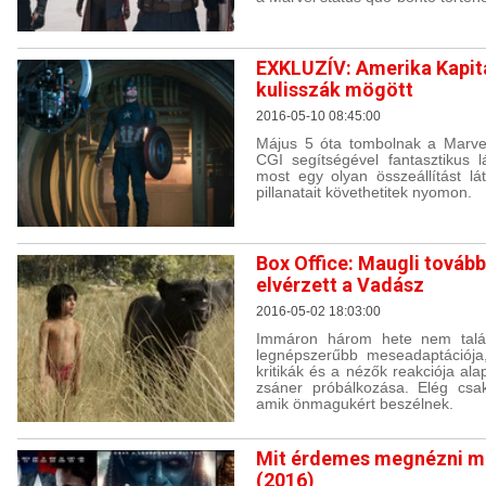
EXKLUZÍV: Amerika Kapit
kulisszák mögött
2016-05-10 08:45:00
Május 5 óta tombolnak a Marve
CGI segítségével fantasztikus 
most egy olyan összeállítást lá
pillanatait követhetitek nyomon.
Box Office: Maugli továbbr
elvérzett a Vadász
2016-05-02 18:03:00
Immáron három hete nem talál
legnépszerűbb meseadaptációja
kritikák és a nézők reakciója ala
zsáner próbálkozása. Elég csa
amik önmagukért beszélnek.
Mit érdemes megnézni m
(2016)