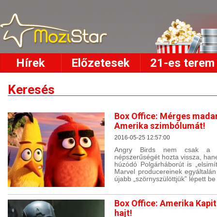
Hírek
Előzetesek
21-es terem
Keresés
Box Office: Mérges madar
Amerika szimbólumát!
2016-05-25 12:57:00
Angry Birds nem csak a cs
népszerűségét hozta vissza, ha
húzódó Polgárháborút is „elsimít
Marvel producereinek egyáltalán
újabb „szörnyszülöttjük” lépett be
Box Office: Amerika Kapit
hajt!