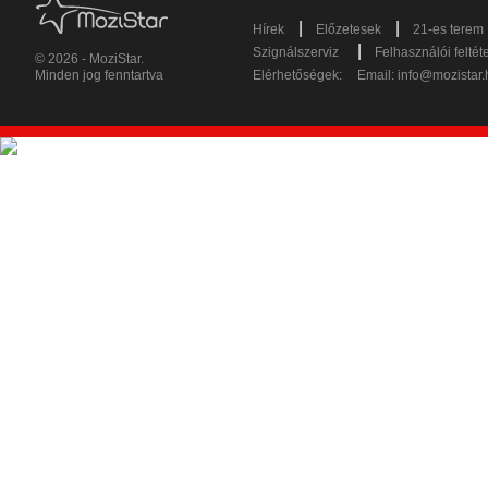
|
|
Hírek
Előzetesek
21-es terem
|
Szignálszerviz
Felhasználói feltét
© 2026 - MoziStar.
Minden jog fenntartva
Elérhetőségek:
Email:
info@mozistar.