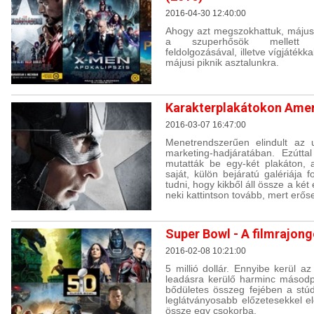
2016-04-30 12:40:00
Ahogy azt megszokhattuk, május
a szuperhősök mellett ta
feldolgozásával, illetve vígjátékkal,
májusi piknik asztalunkra.
Karakterplakátokon Amer
2016-03-07 16:47:00
Menetrendszerűen elindult az 
marketing-hadjáratában. Ezútta
mutatták be egy-két plakáton, 
saját, külön bejáratú galériája 
tudni, hogy kikből áll össze a ké
neki kattintson tovább, mert erős
Super Bowl - A filmrajon
2016-02-08 10:21:00
5 millió dollár. Ennyibe kerül az
leadásra kerülő harminc másodp
bődületes összeg fejében a stúd
leglátványosabb előzetesekkel el
össze egy csokorba.