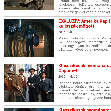
ezúttal sem hazudtolta meg 
tökéletesen felépített esemény
színészi alakításnak is tanúi l
érdekességekkel várja a nézőket 
EXKLUZÍV: Amerika Kapit
kulisszák mögött
2016. május 10.
Május 5 óta tombolnak a Marve
CGI segítségével fantasztikus 
most egy olyan összeállítást lá
pillanatait követhetitek nyomon.
Klasszikusok nyomában: A
Capone-t
2016. május 04.
Újonnan induló cikksorozatunk 
elfelejtett bűnügyi drámára, az
hívnánk fel a figyelmet. Ann
rendezésről beszélünk, azt tudja
nem: hamisítatlan gengszter hang
Klasszikusok nyomában: 