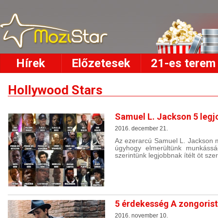
Hírek
Előzetesek
21-es terem
Hollywood Stars
Samuel L. Jackson 5 legj
2016. december 21.
Az ezerarcú Samuel L. Jackson m
úgyhogy elmerültünk munkássá
szerintünk legjobbnak ítélt öt sze
5 érdekesség A zongorist
2016. november 10.