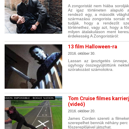
A zongoristát nem hiába sorolják
Az igaz történeten alapuló 
rendező egy, a második világhá
származású zongorista sorsát 
tudják, hogy a rendezőt sze
történethez, vagy azt, hogy a fő
milyen átalakuláson ment keresz
érdekesség A Zongoristáról:
13 film Halloween-ra
2016. október 30.
Lassan az ijesztgetés ünnepe,
úgyhogy összegyűjtöttünk nektek
szórakozást számotokra.
Tom Cruise filmes karrier
(videó)
2016. október 20.
James Corden szereti a filmeke
szerepelhet bennük néhány perc er
főszereplőjével játszhat.