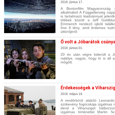
2016. június 17.
A Bontonfilm Magyarország a
alkalmából A Függetlenség napja e
is tartalmazó kiadvánnyal jelent
többek között a Jeff Goldblu
Emmerich rendező újbóli találko
Íme 8 tény, amit érdemes tudni
úttörőjéről.
Ő volt a Jóbarátok csúnya
2016. június 01.
20 év után végre kiderült a J
rejtélye, vagyis, hogy ki is áll
mögött.
Érdekességek a Viharszig
2016. május 19.
A rendőrbírót alakító Leonard
szökevény fogócskája izgalmas n
derül a Viharsziget hátborzon
izgalmas történettel Martin Sc