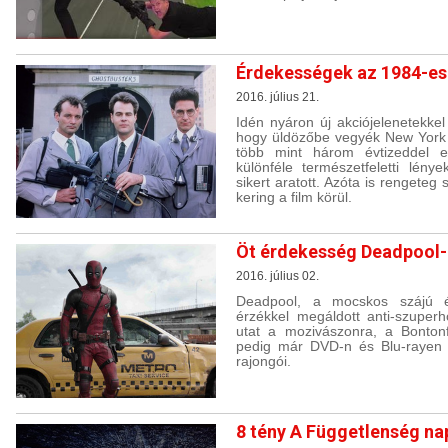
Érdekességek az 1984-es
2016. július 21.
Idén nyáron új akciójelenetekkel
hogy üldözőbe vegyék New York 
több mint három évtizeddel ez
különféle természetfeletti lény
sikert aratott. Azóta is rengete
kering a film körül.
Öt érdekesség Deadpool-
2016. július 02.
Deadpool, a mocskos szájú és
érzékkel megáldott anti-szuper
utat a mozivászonra, a Bontonf
pedig már DVD-n és Blu-rayen i
rajongói.
8 tény A Függetlenség na