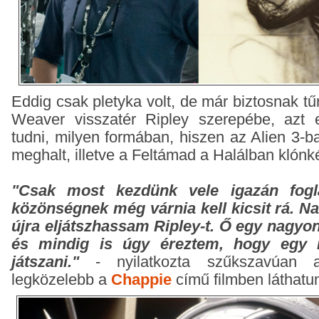
Eddig csak pletyka volt, de már biztosnak t
Weaver visszatér Ripley szerepébe, azt
tudni, milyen formában, hiszen az Alien 3-ba
meghalt, illetve a Feltámad a Halálban klónké
"Csak most kezdünk vele igazán fogla
közönségnek még várnia kell kicsit rá. 
újra eljátszhassam Ripley-t. Ő egy nagyon
és mindig is úgy éreztem, hogy egy n
játszani."
- nyilatkozta szűkszavúan a
legközelebb a
Chappie
című filmben láthatu