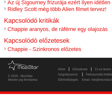
Az új Sigourney frizurája ezért ilyen idétlen
Ridley Scott még több Alien filmet tervez!
Kapcsolódó kritikák
Chappie aranyos, de ráférne egy olajozás
Kapcsolódó előzetesek
Chappie - Szinkronos előzetes
|
|
Hírek
Előzetesek
21-es terem
|
Szignálszerviz
Felhasználói feltét
© 2026 - MoziStar.
Minden jog fenntartva
Elérhetőségek:
Email:
info@mozistar.