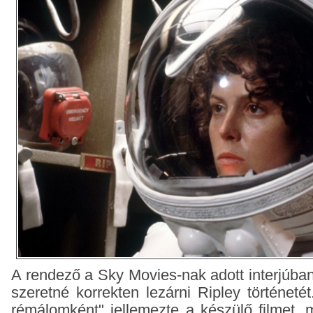
A rendező a Sky Movies-nak adott interjúban
szeretné korrekten lezárni Ripley történeté
rémálomként" jellemezte a készülő filmet, 