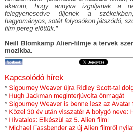
akarom, hogy annyira izguljanak a n
felegyenesedve üljenek a székeikbe
hagyományos, sötét folyosókon játszódó, sz
film pereg előttük.”
Neill Blomkamp Alien-filmje a tervek szer
mozikba.
Kapcsolódó hírek
Sigourney Weaver újra Ridley Scott-tal dol
Hugh Jackman meginterjúvolta önmagát
Sigourney Weaver is benne lesz az Avatar 
Közel 30 év után visszatér A bolygó neve: 
Hivatalos: Elkészül az 5. Alien film!
Michael Fassbender az új Alien filmről nyila