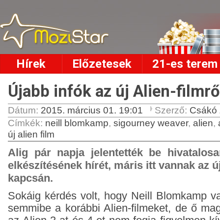
Hírek
Előzetesek
21-es terem
Újabb infók az új Alien-filmrő
Dátum:
2015. március 01. 19:01
Szerző:
Csákó 
Címkék
:
neill blomkamp
,
sigourney weaver
,
alien
,
új alien film
Alig pár napja jelentették be hivatalosa
elkészítésének hírét, máris itt vannak az ú
kapcsán.
Sokáig kérdés volt, hogy Neill Blomkamp v
semmibe a korábbi Alien-filmeket, de ő mag