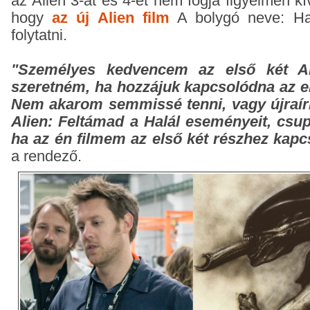
az Alien 3-at és 4-et nem fogja figyelmen kív
hogy
az új Alien film
A bolygó neve: Halá
folytatni.
"Személyes kedvencem az első két Ali
szeretném, ha hozzájuk kapcsolódna az e
Nem akarom semmissé tenni, vagy újraírn
Alien: Feltámad a Halál eseményeit, csu
ha az én filmem az első két részhez kapc
a rendező.