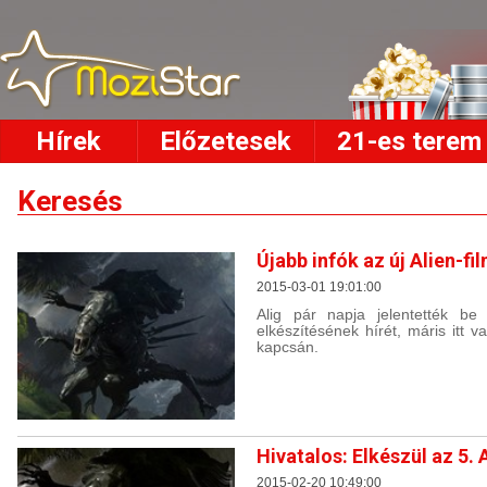
Hírek
Előzetesek
21-es terem
Keresés
Újabb infók az új Alien-fi
2015-03-01 19:01:00
Alig pár napja jelentették be 
elkészítésének hírét, máris itt 
kapcsán.
Hivatalos: Elkészül az 5. A
2015-02-20 10:49:00