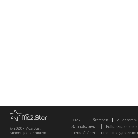
|
|
Hírek
Előzetesek
21-es terem
|
Szignálszerviz
Felhasználói feltét
© 2026 - MoziStar.
Minden jog fenntartva
Elérhetőségek:
Email:
info@mozistar.