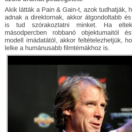
Akik látták a Pain & Gain-t, azok tudhatják,
adnak a direktornak, akkor átgondoltabb é
is tud szórakoztatni minket. Ha elte
másodpercben robbanó objektumaitól és 
modell imádatától, akkor feltételezhetjük, 
lelke a humánusabb filmtémákhoz is.