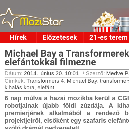
Hírek
Előzetesek
21-es terem
Michael Bay a Transformerek
elefántokkal filmezne
Dátum:
2014. június 20. 10:01
Szerző:
Medve P
Címkék
:
Transformers 4
,
Michael Bay
,
transformer
kihalás kora
,
elefánt
6 nap múlva a hazai mozikba kerül a CGI
robotjainak újabb földi zúzdája. A kih
premierjének alkalmából a rendező be
projektjeiről, elsőként egy szafaris elef
szóló drámát pedzegetett.