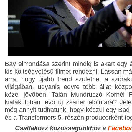
Bay elmondása szerint mindig is akart egy á
kis költségvetésű filmet rendezni. Lassan m
arra, hogy újabb trend születhet a szóra
világában, ugyanis egyre több állat közp
közel jövőben. Talán Mundruczó Kornél F
kialakulóban lévő új zsáner előfutára?
Jele
még annyit tudhatunk, hogy készül egy Bad B
és a Transformers 5. részén producerként fog
Csatlakozz közösségünkhöz a
Facebo