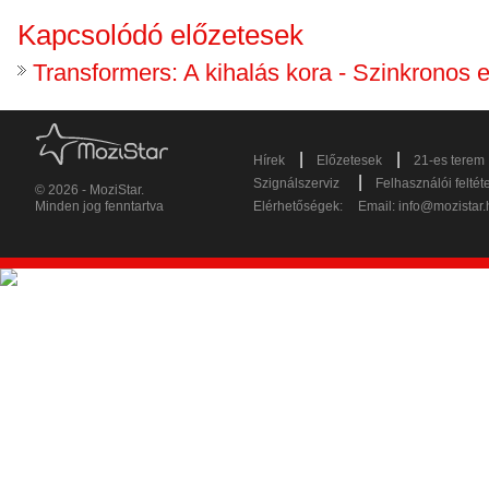
Kapcsolódó előzetesek
Transformers: A kihalás kora - Szinkronos 
|
|
Hírek
Előzetesek
21-es terem
|
Szignálszerviz
Felhasználói feltét
© 2026 - MoziStar.
Minden jog fenntartva
Elérhetőségek:
Email:
info@mozistar.