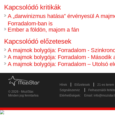
Kapcsolódó kritikák
A „darwinizmus hatása” érvényesül A majm
Forradalom-ban is
Ember a földön, majom a fán
Kapcsolódó előzetesek
A majmok bolygója: Forradalom - Szinkrono
A majmok bolygója: Forradalom - Második 
A majmok bolygója: Forradalom – Utolsó el
|
|
Hírek
Előzetesek
21-es terem
|
Szignálszerviz
Felhasználói feltét
© 2026 - MoziStar.
Minden jog fenntartva
Elérhetőségek:
Email:
info@mozistar.