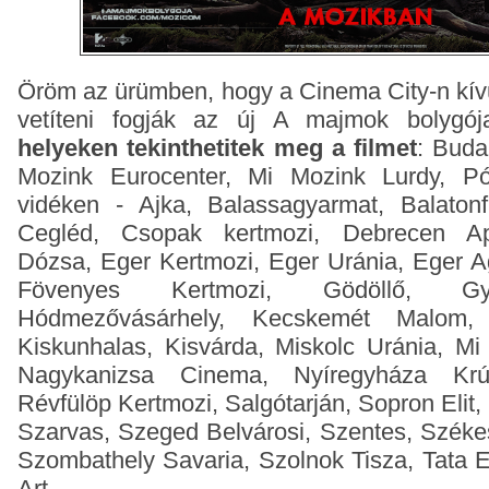
Öröm az ürümben, hogy a Cinema City-n kív
vetíteni fogják az új A majmok bolygój
helyeken tekinthetitek meg a filmet
: Buda
Mozink Eurocenter, Mi Mozink Lurdy, Pól
vidéken - Ajka, Balassagyarmat, Balaton
Cegléd, Csopak kertmozi, Debrecen Ap
Dózsa, Eger Kertmozi, Eger Uránia, Eger A
Fövenyes Kertmozi, Gödöllő, Gy
Hódmezővásárhely, Kecskemét Malom, K
Kiskunhalas, Kisvárda, Miskolc Uránia, Mi
Nagykanizsa Cinema, Nyíregyháza Krú
Révfülöp Kertmozi, Salgótarján, Sopron Elit,
Szarvas, Szeged Belvárosi, Szentes, Széke
Szombathely Savaria, Szolnok Tisza, Tata 
Art.