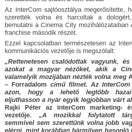
Az InterCom sajtóosztálya megerősítette, 
szerették volna és harcoltak a dologér
bemutatni a Cinema City mozihálózataiban 
franchise második részét.
Ezzel kapcsolatban természetesen az Inte
kommunikációs vezetője is megszólalt:
„Rettenetesen csalódottak vagyunk, és
azokat a magyar nézőket, akik a Cin
valamelyik mozijában nézték volna meg
A
– Forradalom
című filmet. Az InterCom
azon, hogy a lehető legtöbb hazai
eljuthasson a nyár egyik legjobban várt a
Rajki Péter az InterCom marketing- 
vezetője.
„A mozikkal folytatott tár
semmivel sem szerettünk volna jobb vagy
elérni, mint korábban bármilyen hasonló 