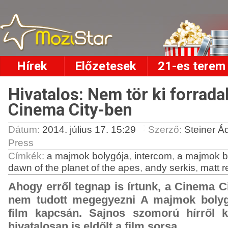
Hírek
Előzetesek
21-es terem
Hivatalos: Nem tör ki forrad
Cinema City-ben
Dátum:
2014. július 17. 15:29
Szerző:
Steiner 
Press
Címkék
:
a majmok bolygója
,
intercom
,
a majmok b
dawn of the planet of the apes
,
andy serkis
,
matt 
Ahogy erről tegnap is írtunk, a Cinema C
nem tudott megegyezni A majmok bolyg
film kapcsán. Sajnos szomorú hírről k
hivatalosan is eldőlt a film sorsa.