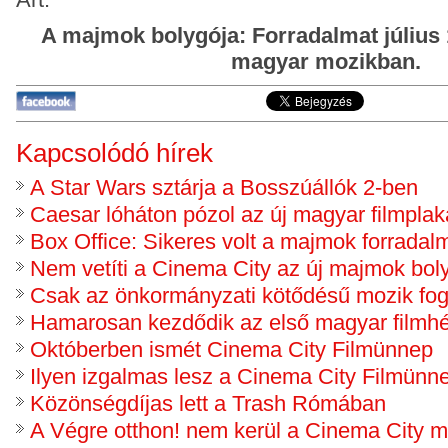
A majmok bolygója: Forradalmat július 1
magyar mozikban.
Kapcsolódó hírek
A Star Wars sztárja a Bosszúállók 2-ben
Caesar lóháton pózol az új magyar filmplak
Box Office: Sikeres volt a majmok forradal
Nem vetíti a Cinema City az új majmok bol
Csak az önkormányzati kötődésű mozik fogn
Hamarosan kezdődik az első magyar filmhé
Októberben ismét Cinema City Filmünnep
Ilyen izgalmas lesz a Cinema City Filmünn
Közönségdíjas lett a Trash Rómában
A Végre otthon! nem kerül a Cinema City m