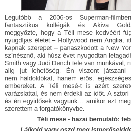
Legutóbb a 2006-os Superman-filmbe
fantasztikus kollégák és Akiva Gold
meggyőzte, hogy a Téli mese kedvéért függ
nyugdíjas életet.– Hollywood nem Anglia, it
kapnak szerepet – panaszkodott a New York
színésznő, aki húsz évet nyugodtan letagad
Smith vagy Judi Dench tele van munkával, 
alig jut lehetőség. Én viszont játszani
nem haldoklókat, hanem erős, egészséges
embereket. A Téli mesé-t is azért szere
varázslattal, és nem érdekli az időt. A sztori 
és én egyidősek vagyunk… amikor ezt megt
szerettem a forgatókönyvbe.
Téli mese - hazai bemutató: feb
Lájkold vagy oszd meg ismerőseidde