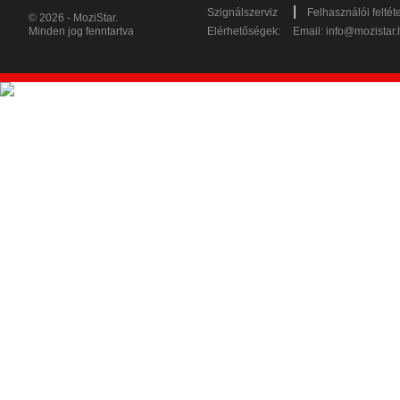
|
Szignálszerviz
Felhasználói feltét
© 2026 - MoziStar.
Minden jog fenntartva
Elérhetőségek:
Email:
info@mozistar.