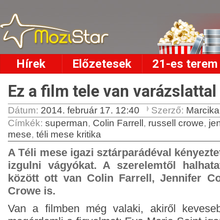
Hírek
Előzetesek
21-es terem
Ez a film tele van varázslattal
Dátum:
2014. február 17. 12:40
Szerző:
Marcik
Címkék
:
superman
,
Colin Farrell
,
russell crowe
,
je
mese
,
téli mese kritika
A Téli mese igazi sztárparádéval kényezte
izgulni vágyókat. A szerelemtől halhata
között ott van Colin Farrell, Jennifer C
Crowe is.
Van a filmben még valaki, akiről kevese