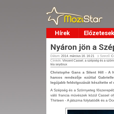
Hírek
Előzetese
Nyáron jön a Szé
Dátum:
2014. március 16. 16:21
Szerző:
C
Címkék
:
Vincent Cassel
,
a szépség és a ször
léa seydoux
Christophe Gans a Silent Hill - A
harcos rendezője ezúttal Gabriel
legújabb feldolgozását készítette el
A Szépség és a Szörnyeteg főszerep
váló francia müvészek közül Cassel ol
Thirteen - A játszma folytatódik és a Oc