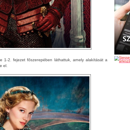
e 1-2. fejezet főszerepében láthattuk, amely alakítását a
e el.