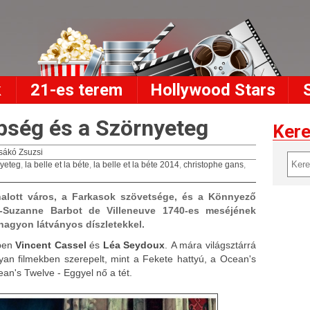
k
21-es terem
Hollywood Stars
pség és a Szörnyeteg
Ker
sákó Zsuzsi
nyeteg
,
la belle et la béte
,
la belle et la béte 2014
,
christophe gans
,
 halott város, a Farkasok szövetsége, és a Könnyező
le-Suzanne Barbot de Villeneuve 1740-es meséjének
 nagyon látványos díszletekkel.
ében
Vincent Cassel
és
Léa Seydoux
. A mára világsztárrá
yan filmekben szerepelt, mint a Fekete hattyú, a Ocean's
ean's Twelve - Eggyel nő a tét.