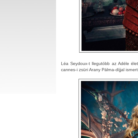
Léa Seydoux-t llegutóbb az Adéle élet
cannes-i zsüri Arany Pálma-díjjal ismert