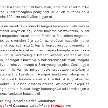
uár közepén debütált hazájában, ahol már közel 2 millió
ikba. Olaszországban pedig február 27-én mutatták be a
mint 300 ezer néző váltot jegyet rá.
lején járunk. Egy jómódú tengeri kereskedő vállalkozása
lotából kénytelen egy vidéki majorba visszavonulni. A hat
 megpróbál sorsuk jobbra fordítása érdekében megtenni,
ztó, és sikertelen útja során az erdőben hazafelé menet
d, ahol egy szál rózsát tép le legkedvesebb gyermeke, a
tünő cselekedetével azonban magára haragítja a kert, és a
s urát. A Szörnyeteg a letépett rózsáért cserébe az apa
eánya, önmagát hibáztatva a balszerencséjük miatt, magára
szökve önként veti magát a Szörnyeteg karjaiba. Csakhogy a
gészen más vár rá: minden este csodaszép ruhákban a
vacsorázik a kastélyban. A napok múlásával, ahogy minél
nál inkább bizalom alakul ki közöttük. A lány álmaiban
arabkái, s lassan összeáll ezekből az egykor jóképü és
égre hárul a feladat, hogy bátorságával felülemelkedjen a
nosz varázslat hatása alól.
zd meg ismerőseiddel. Csatlakozz
bookon
!
Csekkold videóinkat a
Youtube
-on.