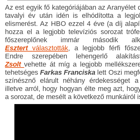
Az est egyik fő kategóriájában az Aranyélet d
tavalyi év után idén is elhódította a legj
elismerést. Az HBO ezzel 4 éve (a díj alapí
hozza el a legjobb televíziós sorozat tróf
főszereplőnek immár második a
Esztert
választották
, a legjobb férfi fősze
Endre szerepében lehengerlő alakít
Zsolt
vehette át
míg a legjobb mellékszer
tehetséges
Farkas Franciska
lett Oszi megf
színésznő elárult néhány érdekességet a 
illetve arról, hogy hogyan élte meg azt, ho
a sorozat, de mesélt a következő munkáiról i