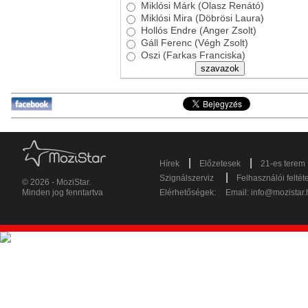
Miklósi Márk (Olasz Renátó)
Miklósi Mira (Döbrösi Laura)
Hollós Endre (Anger Zsolt)
Gáll Ferenc (Végh Zsolt)
Oszi (Farkas Franciska)
|
|
Hírek
Előzetesek
21-es terem
|
Szignálszerviz
Felhasználói feltét
© 2026 - MoziStar.
Minden jog fenntartva
Elérhetőségek:
Email:
info@mozistar.