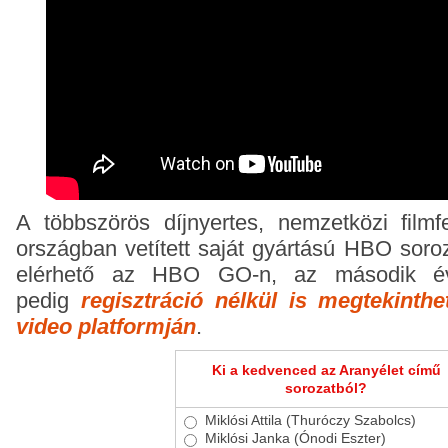
A többszörös díjnyertes, nemzetközi filmf
országban vetített saját gyártású HBO soro
elérhető az HBO GO-n, az második év
pedig
regisztráció nélkül is megtekinth
video platformján
.
Ki a kedvenced az Aranyélet című
sorozatból?
Miklósi Attila (Thuróczy Szabolcs)
Miklósi Janka (Ónodi Eszter)