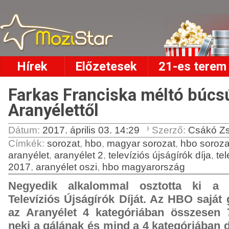
Hírek
Előzetesek
21-es terem
Farkas Franciska méltó búcsú
Aranyélettől
Dátum:
2017. április 03. 14:29
Szerző:
Csákó Zs
Címkék
:
sorozat
,
hbo
,
magyar sorozat
,
hbo soroza
aranyélet
,
aranyélet 2
,
televíziós újságírók díja
,
tel
2017
,
aranyélet oszi
,
hbo magyarország
Negyedik alkalommal osztotta ki a
Televíziós Újságírók Díját. Az HBO saját 
az Aranyélet 4 kategóriában összesen 7 
neki a gálának és mind a 4 kategóriában dí