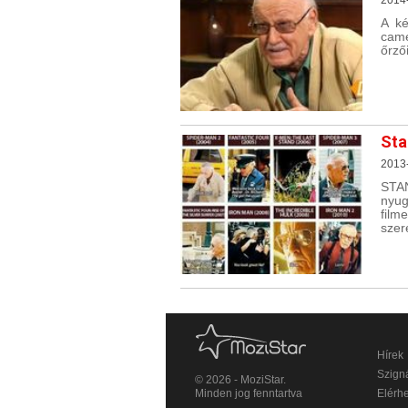
A ké
came
őrző
Sta
2013
STAN
nyug
film
szer
Hírek
Szigná
© 2026 - MoziStar.
Minden jog fenntartva
Elérh