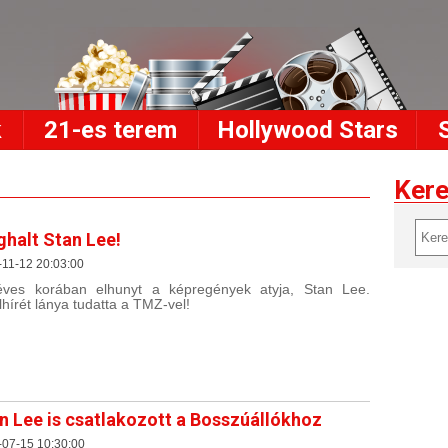
k
21-es terem
Hollywood Stars
Ker
halt Stan Lee!
11-12 20:03:00
ves korában elhunyt a képregények atyja, Stan Lee.
lhírét lánya tudatta a TMZ-vel!
n Lee is csatlakozott a Bosszúállókhoz
-07-15 10:30:00