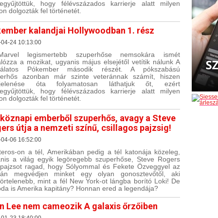
egyűjtöttük, hogy félévszázados karrierje alatt milyen
n dolgozták fel történetét.
ember kalandjai Hollywoodban 1. rész
-04-24 10:13:00
arvel legismertebb szuperhőse nemsokára ismét
lózza a mozikat, ugyanis május elsejétől vetítik nálunk A
dálatos Pókember második részét. A pókszabású
erhős azonban már szinte veteránnak számít, hiszen
jelenése óta folyamatosan láthatjuk őt, ezért
egyűjtöttük, hogy félévszázados karrierje alatt milyen
n dolgozták fel történetét.
köznapi emberből szuperhős, avagy a Steve
ers útja a nemzeti színű, csillagos pajzsig!
-04-06 16:52:00
eros-on a tél, Amerikában pedig a tél katonája közeleg,
nis a világ egyik legöregebb szuperhőse, Steve Rogers
 pajzsot ragad, hogy Sólyommal és Fekete Özveggyel az
alán megvédjen minket egy olyan gonosztevőtől, aki
örtelenebb, mint a fél New York-ot lángba borító Loki! De
oda is Amerika kapitány? Honnan ered a legendája?
n Lee nem cameozik A galaxis őrzőiben
-01-23 18:40:00