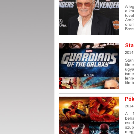
A le
a ko
tová
Amíg
öröm
Boss
Sta
2014
Stan
film
ugya
isme
lenn
film
Pók
2014
A M
behá
cso
szup
meg