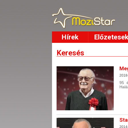
Hírek
Előzetese
Keresés
Meg
2018-
95 é
Halá
Sta
2014