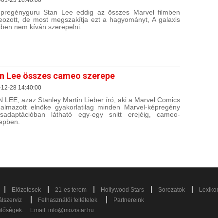
pregényguru Stan Lee eddig az összes Marvel filmben
ozott, de most megszakítja ezt a hagyományt, A galaxis
iben nem kíván szerepelni.
n Lee összes cameo szerepe
-12-28 14:40:00
 LEE, azaz Stanley Martin Lieber író, aki a Marvel Comics
almazott elnöke gyakorlatilag minden Marvel-képregény
esadaptációban látható egy-egy snitt erejéig, cameo-
epben.
|
|
|
|
|
Előzetesek
21-es terem
Hollywood Stars
Sorozatok
Lexiko
|
|
lszerviz
Felhasználói feltételek
Partnereink
etőségek:
Email:
info@mozistar.hu