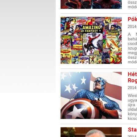
össz
módo
Pók
2014
A M
behá
cso
szup
meg
össz
módo
Hét
Rog
2014
West
ugya
újra
old
köny
kics
Sta
2014