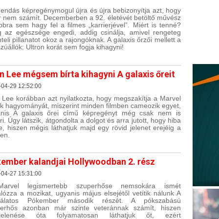
gendás képregénymogul újra és újra bebizonyítja azt, hogy
r nem számít. Decemberben a 92. életévét betöltő művész
bbra sem hagy fel a filmes „karrierjével”. Miért is tenné?
 az egészsége engedi, addig csinálja, amivel rengeteg
teli pillanatot okoz a rajongóknak. A galaxis őrzői mellett a
zúállók: Ultron korát sem fogja kihagyni!
n Lee mégsem bírta kihagyni A galaxis őreit
-04-29 12:52:00
 Lee korábban azt nyilatkozta, hogy megszakítja a Marvel
ek hagyományát, miszerint minden filmben cameozik egyet,
nis A galaxis őrei című képregényt még csak nem is
ri. Úgy látszik, átgondolta a dolgot és arra jutott, hogy hiba
e, hiszen mégis láthatjuk majd egy rövid jelenet erejéig a
ben.
ember kalandjai Hollywoodban 2. rész
-04-27 15:31:00
arvel legismertebb szuperhőse nemsokára ismét
lózza a mozikat, ugyanis május elsejétől vetítik nálunk A
dálatos Pókember második részét. A pókszabású
erhős azonban már szinte veteránnak számít, hiszen
jelenése óta folyamatosan láthatjuk őt, ezért